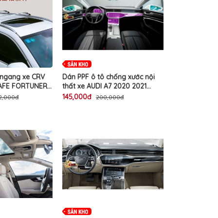
 ngang xe CRV
Dán PPF ô tô chống xước nội
AFE FORTUNER
thất xe AUDI A7 2020 2021
MONT TIGUAN
2022 2023 miếng phim TPU
145,000đ
72,000đ
200,000đ
ANDER
trong suốt bảo vệ che mờ vết
US BMW AUDI
xước cũ màn giải trí hộp số giữ
ES GLC LINCOLN
độ zin bóng cao cấp
 2022 2023 lắp
đẹp để gắn cốp
ý để đồ nóc ô tô