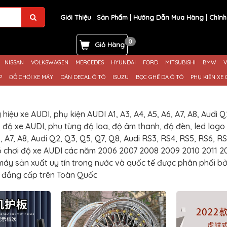
Giới Thiệu
Sản Phẩm
Hướng Dẫn Mua Hàng
Chính
0
Giỏ Hàng
NISSAN
VOLKSWAGEN
MERCEDES
HYUNDAI
FORD
MITSUBISHI
BMW
V
P
ĐỒ CHƠI XE MÁY
DÁN DECAL Ô TÔ
ISUZU
BỌC GHẾ DA Ô TÔ
PHỤ KIỆN XE 
hiệu xe AUDI, phụ kiện AUDI A1, A3, A4, A5, A6, A7, A8, Audi Q
, độ xe AUDI, phụ tùng độ loa, độ âm thanh, độ đèn, led logo
6, A7, A8, Audi Q2, Q3, Q5, Q7, Q8, Audi RS3, RS4, RS5, RS6, R
ồ chơi độ xe AUDI các năm 2006 2007 2008 2009 2010 2011 20
máy sản xuất uy tín trong nước và quốc tế được phân phối bở
 đẳng cấp trên Toàn Quốc