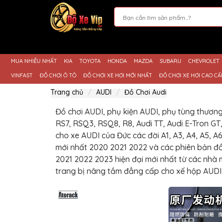
Giới
Thiệu
MUA NHIỀU NHẤT
KIA
TOYOTA
HONDA
MAZDA
SUBARU
CHEVROLET
Sản
Phẩm
VINFAST
ĐỒ CHƠI Ô TÔ
ĐỒ CHƠI XE HƠI MỚI NHẤT
ĐỒ CHƠI XE HƠI CAO CẤ
Hướng
Trang chủ
AUDI
Đồ Chơi Audi
Dẫn
Mua
Hàng
Đồ chơi AUDI, phụ kiện AUDI, phụ tùng thương 
RS7, RSQ3, RSQ8, R8, Audi TT, Audi E-Tron GT
Chính
Sách
cho xe AUDI của Đức các đời A1, A3, A4, A5, A
Thanh
mới nhất 2020 2021 2022 và các phiên bản đ
Toán
2021 2022 2023 hiện đại mới nhất từ các nhà 
Tin
trang bị nâng tầm đẳng cấp cho xế hộp AUDI
Xe
Mới
Liên
hệ