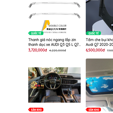
MUA
NHIỀU
NHẤT
KIA
TOYOTA
HONDA
Thanh giá nóc ngang lắp zin
Tấm che bụi kh
MAZDA
thanh dọc xe AUDI Q3 Q5 L Q7
Audi Q7 2020-2
A3 chính hãng Atorack trang trí
cấp bảo vệ 2 g
3,720,000đ
6,500,000đ
4,220,000đ
7,5
SUBARU
làm đẹp lắp baga cốp nóc ô tô
capo chắn bùn 
cao cấp
đèn pha ô tô ca
CHEVROLET
NISSAN
VOLKSWAGEN
MERCEDES
HYUNDAI
FORD