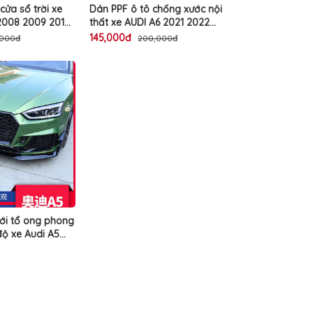
ửa sổ trời xe
Dán PPF ô tô chống xước nội
2008 2009 2010
thất xe AUDI A6 2021 2022
 chống nóng
miếng phim TPU trong suốt
145,000đ
,000đ
200,000đ
 nhiệt 4 lớp
bảo vệ che mờ vết xước cũ cao
đẹp ô tô cao cấp
cấp
ới tổ ong phong
ộ xe Audi A5