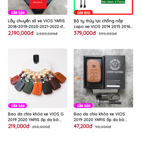
Lẫy chuyển số xe VIOS YARIS
Bộ ty thủy lực chống nắp
2018-2019-2020-2021-2022 độ
capo xe VIOS 2014 2015 2016
cắm giắc zin có hướng dẫn
2017 2018 2019 2020 2021 tự
2,190,000đ
379,000đ
2,500,000đ
399,000đ
lắp đặt dễ dàng từ xa trên ô
động đẩy đóng mở bằng ben
tô TOYOTA cao cấp
hơi kèm đủ phụ kiện lắp ô tô
TOYOTA cao cấp
Bao da chìa khóa xe VIOS G
Bao da chìa khóa xe VIOS
2019 2020 YARIS ốp da bò
2019 2020 YARIS ốp da bò
thật BB sang trọng nguyên
thật nguyên tấm bảo hành 2
219,000đ
47,200đ
250,000đ
90,000đ
tấm bảo hành 2 năm nổ da có
năm nổ da có khắc tên số
khắc tên số điện thoại kèm
điện thoại kèm móc treo làm