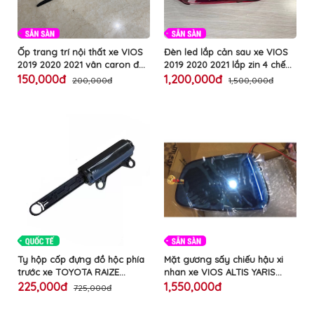
BỌC
GHẾ
DA
Ô
TÔ
Ốp trang trí nội thất xe VIOS
Đèn led lắp cản sau xe VIOS
2019 2020 2021 vân caron đen
2019 2020 2021 lắp zin 4 chế
PHỤ
bóng làm đẹp bảo vệ chống
độ Welcome demi phanh xi
150,000đ
1,200,000đ
KIỆN
200,000đ
1,500,000đ
xước tay cửa trong cửa gió
nhan chạy đuổi audi làm đẹp
XE
CAO
điều hòa ô tô TOYOTA cao
đuôi ô tô TOYOTA cao cấp
CẤP
cấp
ĐỒ
CHƠI
XE
ĐẠP
ĐỒ
CÔNG
NGHỆ
KHÁC
Ty hộp cốp đựng đồ hộc phía
Mặt gương sấy chiếu hậu xi
trước xe TOYOTA RAIZE
nhan xe VIOS ALTIS YARIS
CAMRY ALTIS CROSS VIOS
CAMRY 4 chế độ sấy nóng
225,000đ
1,550,000đ
725,000đ
YARIS PRADO MG ZS RX8 bộ
chống bám nước chống chói
thủy lực giảm chấn rơi êm ái
xi nhan báo rẽ gương cầu lồi