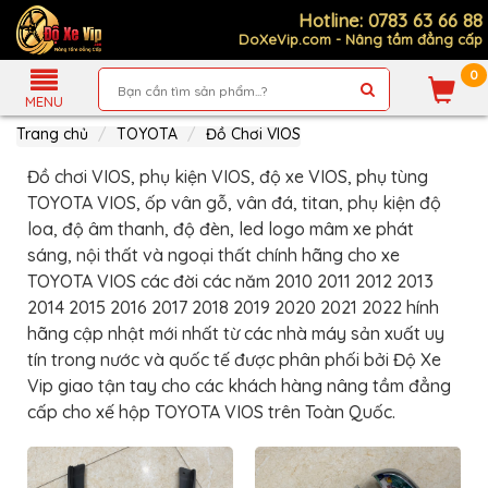
Hotline: 0783 63 66 88
DoXeVip.com - Nâng tầm đẳng cấp
0
Giới
Thiệu
MENU
Trang chủ
TOYOTA
Đồ Chơi VIOS
Sản
Phẩm
Đồ chơi VIOS, phụ kiện VIOS, độ xe VIOS, phụ tùng
Hướng
TOYOTA VIOS, ốp vân gỗ, vân đá, titan, phụ kiện độ
Dẫn
Mua
loa, độ âm thanh, độ đèn, led logo mâm xe phát
Hàng
sáng, nội thất và ngoại thất chính hãng cho xe
TOYOTA VIOS các đời các năm 2010 2011 2012 2013
Chính
Sách
2014 2015 2016 2017 2018 2019 2020 2021 2022 hính
Thanh
Toán
hãng cập nhật mới nhất từ các nhà máy sản xuất uy
tín trong nước và quốc tế được phân phối bởi Độ Xe
Tin
Xe
Vip giao tận tay cho các khách hàng nâng tầm đẳng
Mới
cấp cho xế hộp TOYOTA VIOS trên Toàn Quốc.
Liên
hệ