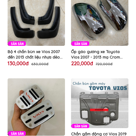
MUA
NHIỀU
NHẤT
KIA
TOYOTA
HONDA
Bộ 4 chắn bùn xe Vios 2007
Ốp gáo gương xe Toyota
MAZDA
đến 2013 chất liệu nhựa dẻo
Vios 2007 - 2013 mạ Crom
độ bền cao dễ dàng lắp đặt
Cao Cấp có sẵn keo dính 2
130,000đ
220,000đ
SUBARU
630,000đ
720,000đ
mặt chuyên dụng
CHEVROLET
NISSAN
VOLKSWAGEN
MERCEDES
HYUNDAI
FORD
Chắn gầm động cơ Vios 2019