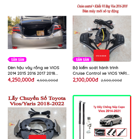
khi đóng mở cốp đồ phía dưới
tăng 30% góc quan sát cho ô
taplo ô tô cao cấp
tô TOYOTA cao cấp
Đèn hậu vảy rồng xe VIOS
Bộ kiểm soát hành trình
2014 2015 2016 2017 2018
Cruise Control xe VIOS YARIS
phong cách Dragon lắp zin
2016-2017-2018 bản số tự
4,250,000đ
2,100,000đ
4,500,000đ
2,500,000đ
thay đèn theo xe trang trí làm
động máy mới Dual VVTI điều
đẹp đuôi ô tô TOYOTA cao
khiển hành trình cắm zin vô
cấp
lăng ô tô TOYOTA cao cấp