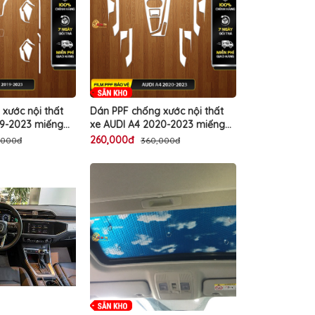
xước nội thất
Dán PPF chống xước nội thất
19-2023 miếng
xe AUDI A4 2020-2023 miếng
ốt TPU bảo vệ
phim trong suốt TPU bảo vệ
260,000đ
,000đ
360,000đ
c màn giải trí
che mờ vết xước màn giải trí
a ô tô cao cấp
hộp số điều hòa ô tô cao cấp