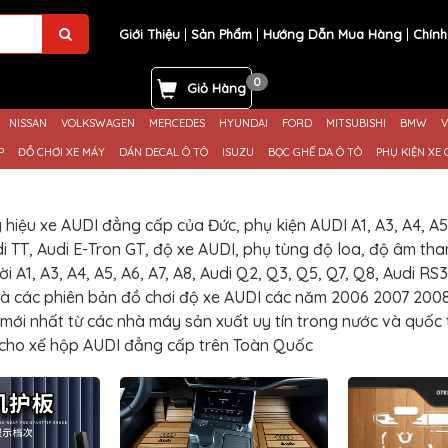
Giới Thiệu
Sản Phẩm
Hướng Dẫn Mua Hàng
Chính
0
Giỏ Hàng
NISSAN
VOLKSWAGEN
MERCEDES
HYUNDAI
FORD
MITSUBISHI
BMW
V
P
ĐỒ CHƠI XE MÁY
DÁN DECAL Ô TÔ
ISUZU
BỌC GHẾ DA Ô TÔ
PHỤ KIỆN XE 
hiệu xe AUDI đẳng cấp của Đức, phụ kiện AUDI A1, A3, A4, A5, 
i TT, Audi E-Tron GT, độ xe AUDI, phụ tùng độ loa, độ âm tha
i A1, A3, A4, A5, A6, A7, A8, Audi Q2, Q3, Q5, Q7, Q8, Audi RS
và các phiên bản đồ chơi độ xe AUDI các năm 2006 2007 2008
mới nhất từ các nhà máy sản xuất uy tín trong nước và quốc 
 cho xế hộp AUDI đẳng cấp trên Toàn Quốc