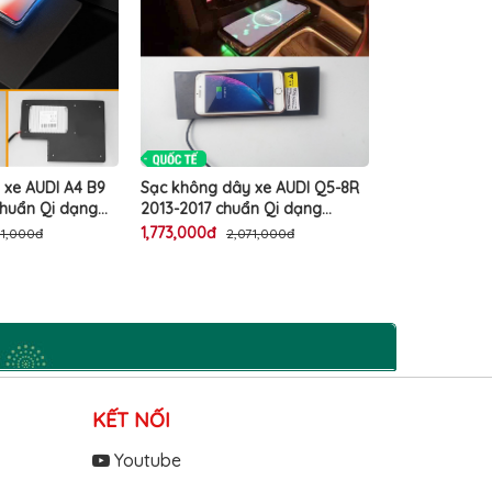
 cao cấp
 xe AUDI A4 B9
Sạc không dây xe AUDI Q5-8R
chuẩn Qi dạng
2013-2017 chuẩn Qi dạng
lót 15W cao cấp
module miếng lót 15W cao cấp
1,773,000đ
71,000đ
2,071,000đ
KẾT NỐI
Youtube