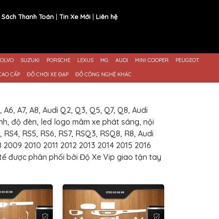
 Sách Thanh Toán
Tin Xe Mới
Liên hệ
OLVO
SUZUKI
PORSCHE
LEXUS
MG
AUDI
MINI COOPER
PEUGEOT
CAO CẤP
ĐỒ CHƠI XE ĐẠP
ĐỒ CÔNG NGHỆ KHÁC
A6, A7, A8, Audi Q2, Q3, Q5, Q7, Q8, Audi
nh, độ đèn, led logo mâm xe phát sáng, nội
3, RS4, RS5, RS6, RS7, RSQ3, RSQ8, R8, Audi
 2009 2010 2011 2012 2013 2014 2015 2016
tế được phân phối bởi Độ Xe Vip giao tận tay