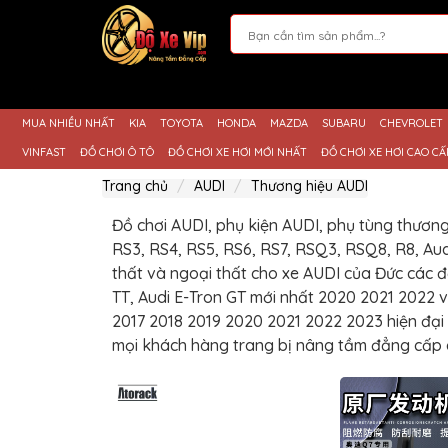
Giới
Thiệu
MUA NHIỀU NHẤT
KIA
TOYOTA
HONDA
MAZDA
SUBARU
CHEVROLET
Sản
Phẩm
VINFAST
ĐỒ CHƠI Ô TÔ
ĐỒ CHƠI XE HƠI MỚI NHẤT
ĐỒ CHƠI XE HƠI CAO CẤ
Hướng
Trang chủ
AUDI
Thương hiệu AUDI
Dẫn
Mua
Hàng
Đồ chơi AUDI, phụ kiện AUDI, phụ tùng thương 
RS3, RS4, RS5, RS6, RS7, RSQ3, RSQ8, R8, Aud
Chính
Sách
thất và ngoại thất cho xe AUDI của Đức các đờ
Thanh
TT, Audi E-Tron GT mới nhất 2020 2021 2022 
Toán
2017 2018 2019 2020 2021 2022 2023 hiện đại 
Tin
mọi khách hàng trang bị nâng tầm đẳng cấp
Xe
Mới
Liên
hệ