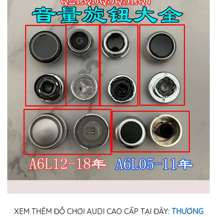
XEM THÊM ĐỒ CHƠI AUDI CAO CẤP TẠI ĐÂY:
THƯƠNG