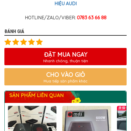
HIỆU AUDI
HOTLINE/ZALO/VIBER:
0783 63 66 88
ĐÁNH GIÁ
ĐẶT MUA NGAY
Nhanh chóng, thuận tiện
CHO VÀO GIỎ
Mua tiếp sản phẩm khác
SẢN PHẨM LIÊN QUAN