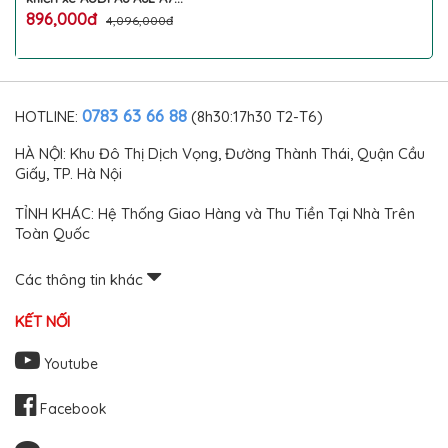
2005 2006 2007 2008
896,000đ
4,096,000đ
2009 2010 2011 2012 2013
2014 2015 2016 2017 2018
2019 A1 A3 A4 A5 A8 L điều
chỉnh âm thanh âm lượng
khu âm thanh điều hòa ô
0783 63 66 88
HOTLINE:
(8h30:17h30 T2-T6)
tô phía trước phía sau cao
cấp
HÀ NỘI: Khu Đô Thị Dịch Vọng, Đường Thành Thái, Quận Cầu
Giấy, TP. Hà Nội
TỈNH KHÁC: Hệ Thống Giao Hàng và Thu Tiền Tại Nhà Trên
Toàn Quốc
Các thông tin khác
KẾT NỐI
Youtube
Facebook