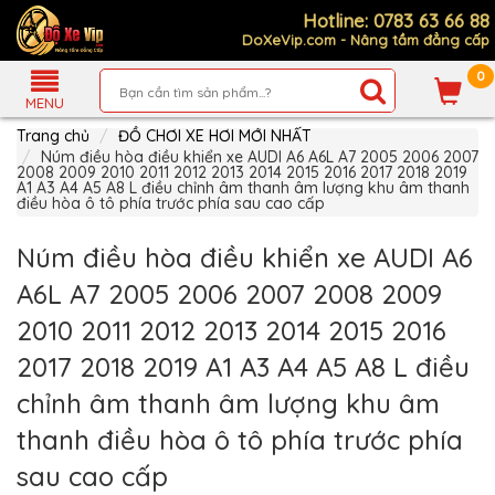
Hotline: 0783 63 66 88
DoXeVip.com - Nâng tầm đẳng cấp
0
Giới
Thiệu
MENU
Trang chủ
ĐỒ CHƠI XE HƠI MỚI NHẤT
Sản
Phẩm
Núm điều hòa điều khiển xe AUDI A6 A6L A7 2005 2006 2007
2008 2009 2010 2011 2012 2013 2014 2015 2016 2017 2018 2019
A1 A3 A4 A5 A8 L điều chỉnh âm thanh âm lượng khu âm thanh
Hướng
điều hòa ô tô phía trước phía sau cao cấp
Dẫn
Mua
Hàng
Núm điều hòa điều khiển xe AUDI A6
Chính
A6L A7 2005 2006 2007 2008 2009
Sách
Thanh
2010 2011 2012 2013 2014 2015 2016
Toán
2017 2018 2019 A1 A3 A4 A5 A8 L điều
Tin
Xe
chỉnh âm thanh âm lượng khu âm
Mới
thanh điều hòa ô tô phía trước phía
Liên
hệ
sau cao cấp