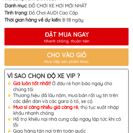
TÔ
Danh mục:
ĐỒ CHƠI XE HƠI MỚI NHẤT
ĐỒ
Tình trạng:
Đồ Chơi AUDI Cao Cấp
CHƠI
Thời gian hàng về dự kiến:
8-18 ngày
XE
HƠI
MỚI
ĐẶT MUA NGAY
NHẤT
Nhanh chóng, thuận tiện
ĐỒ
CHƠI
XE
CHO VÀO GIỎ
HƠI
Mua tiếp sản phẩm khác
CAO
CẤP
VÌ SAO CHỌN ĐỘ XE VIP ?
ĐỒ
CHƠI
Giá luôn tốt nhất!
Ở đâu rẻ hơn báo ngay cho
XE
chúng tôi
MÁY
Thương hiệu đã lâu năm, mua bán rất uy tín trên
DÁN
các diễn đàn và các gara ô tô, xe cộ
DECAL
Mua sỉ càng nhiều giá càng rẻ
, thủ tục xuất nhập
Ô
khẩu nhanh chóng
TÔ
Hỗ trợ khiếu nại nhà cung cấp ngay lập tức khi có
ISUZU
lỗi
Giao hàng tận nơi trên toàn quốc