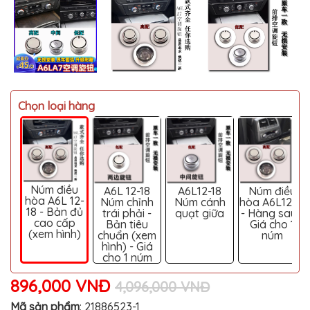
MITSUBISHI
BMW
VOLVO
SUZUKI
PORSCHE
Chọn loại hàng
LEXUS
MG
AUDI
Núm điều
A6L 12-18
A6L12-18
Núm điều
MINI
hòa A6L 12-
Núm chỉnh
Núm cánh
hòa A6L12-18
COOPER
18 - Bản đủ
trái phải -
quạt giữa
- Hàng sau -
cao cấp
Bản tiêu
Giá cho 1
PEUGEOT
(xem hình)
chuẩn (xem
núm
hình) - Giá
cho 1 núm
VINFAST
896,000 VNĐ
ĐỒ
4,096,000 VNĐ
CHƠI
Ô
Mã sản phẩm
:
21886523-1