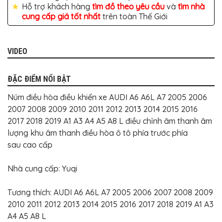
BỌC
Hỗ trợ khách hàng
tìm đồ theo yêu cầu
và
tìm nhà
GHẾ
cung cấp giá tốt nhất
trên toàn Thế Giới
DA
Ô
TÔ
PHỤ
VIDEO
KIỆN
XE
CAO
ĐẶC ĐIỂM NỔI BẬT
CẤP
Núm điều hòa điều khiển xe AUDI A6 A6L A7 2005 2006
ĐỒ
CHƠI
2007 2008 2009 2010 2011 2012 2013 2014 2015 2016
XE
ĐẠP
2017 2018 2019 A1 A3 A4 A5 A8 L điều chỉnh âm thanh âm
lượng khu âm thanh điều hòa ô tô phía trước phía
ĐỒ
sau cao cấp
CÔNG
NGHỆ
KHÁC
Nhà cung cấp: Yuqi
Tương thích: AUDI A6 A6L A7 2005 2006 2007 2008 2009
2010 2011 2012 2013 2014 2015 2016 2017 2018 2019 A1 A3
A4 A5 A8 L