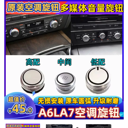
MUA
NHIỀU
NHẤT
KIA
TOYOTA
HONDA
MAZDA
SUBARU
CHEVROLET
NISSAN
VOLKSWAGEN
MERCEDES
HYUNDAI
FORD