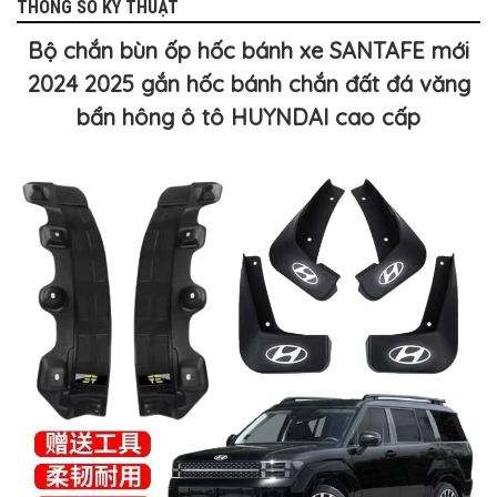
THÔNG SỐ KỸ THUẬT
BỌC
GHẾ
DA
Bộ chắn bùn ốp hốc bánh xe SANTAFE mới
Ô
TÔ
2024 2025 gắn hốc bánh chắn đất đá văng
PHỤ
bẩn hông ô tô HUYNDAI cao cấp
KIỆN
XE
CAO
CẤP
ĐỒ
CHƠI
XE
ĐẠP
ĐỒ
CÔNG
NGHỆ
KHÁC