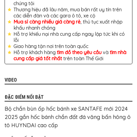
TÔ
chúng tôi
Thương hiệu đã lâu năm, mua bán rất uy tín trên
ĐỒ
các diễn đàn và các gara ô tô, xe cộ
CHƠI
XE
Mua sỉ càng nhiều giá càng rẻ
, thủ tục xuất nhập
HƠI
khẩu nhanh chóng
MỚI
Hỗ trợ khiếu nại nhà cung cấp ngay lập tức khi có
NHẤT
lỗi
ĐỒ
Giao hàng tận nơi trên toàn quốc
CHƠI
Hỗ trợ khách hàng
tìm đồ theo yêu cầu
và
tìm nhà
XE
cung cấp giá tốt nhất
trên toàn Thế Giới
HƠI
CAO
CẤP
ĐỒ
VIDEO
CHƠI
XE
MÁY
ĐẶC ĐIỂM NỔI BẬT
DÁN
Bộ chắn bùn ốp hốc bánh xe SANTAFE mới 2024
DECAL
Ô
2025 gắn hốc bánh chắn đất đá văng bẩn hông ô
TÔ
tô HUYNDAI cao cấp
ISUZU