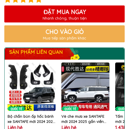
ĐẶT MUA NGAY
Nhanh chóng, thuận tiện
CHO VÀO GIỎ
Mua tiếp sản phẩm khác
SẢN PHẨM LIÊN QUAN
Bộ chắn bùn ốp hốc bánh
Vè che mưa xe SANTAFE
Tấm ch
xe SANTAFE mới 2024 2025
mới 2024 2025 gắn viền
mới 202
gắn hốc bánh chắn đất đá
trên cửa chắn hắt nước
canvas
Liên hệ
Liên hệ
1,438