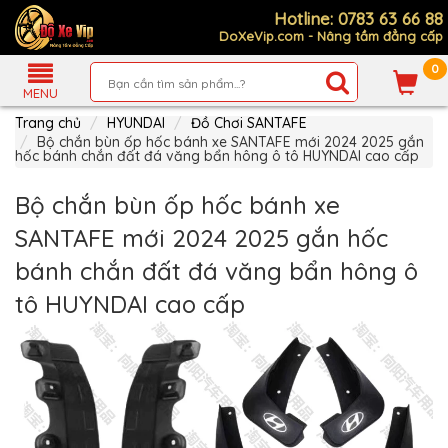
Hotline: 0783 63 66 88
DoXeVip.com - Nâng tầm đẳng cấp
0
Giới
Thiệu
MENU
Trang chủ
HYUNDAI
Đồ Chơi SANTAFE
Sản
Phẩm
Bộ chắn bùn ốp hốc bánh xe SANTAFE mới 2024 2025 gắn
hốc bánh chắn đất đá văng bẩn hông ô tô HUYNDAI cao cấp
Hướng
Dẫn
Bộ chắn bùn ốp hốc bánh xe
Mua
Hàng
SANTAFE mới 2024 2025 gắn hốc
Chính
bánh chắn đất đá văng bẩn hông ô
Sách
Thanh
tô HUYNDAI cao cấp
Toán
Tin
Xe
Mới
Liên
hệ