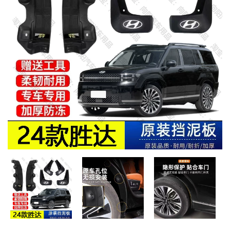
MUA
NHIỀU
NHẤT
KIA
TOYOTA
HONDA
MAZDA
SUBARU
CHEVROLET
NISSAN
VOLKSWAGEN
MERCEDES
HYUNDAI
FORD