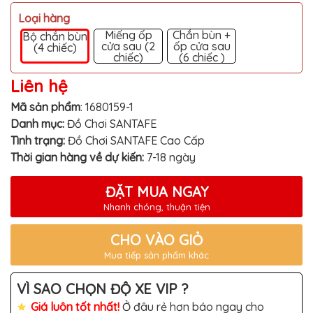
MITSUBISHI
Loại hàng
BMW
Miếng ốp
Chắn bùn +
Bộ chắn bùn
cửa sau (2
ốp cửa sau
(4 chiếc)
VOLVO
chiếc)
(6 chiếc )
SUZUKI
Liên hệ
PORSCHE
Mã sản phẩm
:
1680159-1
Danh mục:
Đồ Chơi SANTAFE
LEXUS
Tình trạng:
Đồ Chơi SANTAFE Cao Cấp
MG
Thời gian hàng về dự kiến:
7-18 ngày
AUDI
ĐẶT MUA NGAY
MINI
Nhanh chóng, thuận tiện
COOPER
PEUGEOT
CHO VÀO GIỎ
Mua tiếp sản phẩm khác
VINFAST
ĐỒ
VÌ SAO CHỌN ĐỘ XE VIP ?
CHƠI
Ô
Giá luôn tốt nhất!
Ở đâu rẻ hơn báo ngay cho