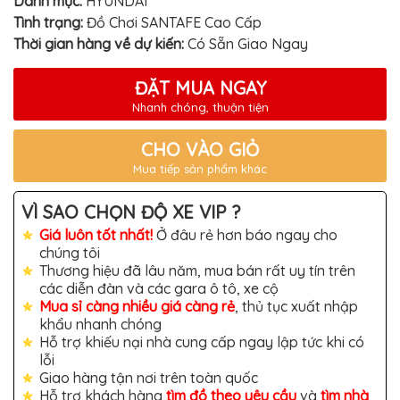
Danh mục:
HYUNDAI
TÔ
Tình trạng:
Đồ Chơi SANTAFE Cao Cấp
ĐỒ
Thời gian hàng về dự kiến:
Có Sẵn Giao Ngay
CHƠI
XE
HƠI
ĐẶT MUA NGAY
MỚI
NHẤT
Nhanh chóng, thuận tiện
ĐỒ
CHƠI
CHO VÀO GIỎ
XE
Mua tiếp sản phẩm khác
HƠI
CAO
CẤP
VÌ SAO CHỌN ĐỘ XE VIP ?
ĐỒ
Giá luôn tốt nhất!
Ở đâu rẻ hơn báo ngay cho
CHƠI
chúng tôi
XE
Thương hiệu đã lâu năm, mua bán rất uy tín trên
MÁY
các diễn đàn và các gara ô tô, xe cộ
DÁN
Mua sỉ càng nhiều giá càng rẻ
, thủ tục xuất nhập
DECAL
khẩu nhanh chóng
Ô
Hỗ trợ khiếu nại nhà cung cấp ngay lập tức khi có
TÔ
lỗi
ISUZU
Giao hàng tận nơi trên toàn quốc
Hỗ trợ khách hàng
tìm đồ theo yêu cầu
và
tìm nhà