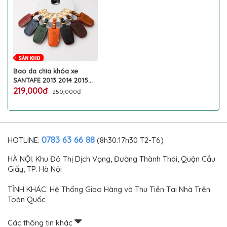
Bao da chìa khóa xe
SANTAFE 2013 2014 2015
2016 2017 2018 ốp da bò
219,000đ
250,000đ
thật BB sang trọng
nguyên tấm bảo hành 2
năm nổ da có khắc tên số
điện thoại kèm móc treo
làm đẹp bảo vệ chống
0783 63 66 88
HOTLINE:
(8h30:17h30 T2-T6)
trầy xước chìa thông minh
ô tô HYUNDAI cao cấp
HÀ NỘI: Khu Đô Thị Dịch Vọng, Đường Thành Thái, Quận Cầu
Giấy, TP. Hà Nội
TỈNH KHÁC: Hệ Thống Giao Hàng và Thu Tiền Tại Nhà Trên
Toàn Quốc
Các thông tin khác