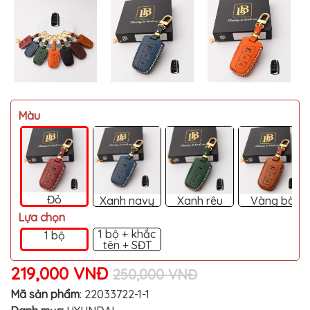
MITSUBISHI
BMW
VOLVO
SUZUKI
PORSCHE
Màu
LEXUS
MG
AUDI
MINI
Đỏ
Xanh navy
Xanh rêu
Vàng bò
COOPER
Lựa chọn
PEUGEOT
1 bộ + khắc
1 bộ
tên + SĐT
VINFAST
219,000 VNĐ
250,000 VNĐ
ĐỒ
CHƠI
Mã sản phẩm
:
22033722-1-1
Ô