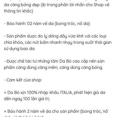
da càng bóng đẹp (ib trong phần lời nhắn cho Shop về
thông tin khắc)
- Bảo hành: 02 năm về da (bong tróc, nổ da)
- Sản phẩm được đo ly đóng dầy vừa khít với các loại
chìa khóa, các nút bấm nhanh nhạy trong suốt thời gian
sử dụng bao da.
- Được chế tác từ những tấm Da Bò cao cấp nên sản
phẩm càng dùng càng mềm, càng dùng càng bóng.
- Cam kết của shop:
+ Da Bò xịn 100% nhập khẩu ITALIA, phát hiện giả da
đền ngay 100 lần giá trị.
+ Bảo hành 2 năm về da cho sản phẩm (bong tróc, nổ