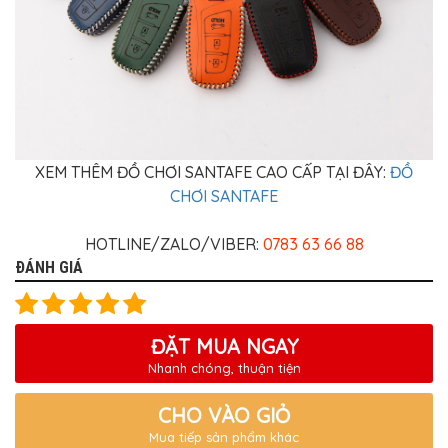
XEM THÊM ĐỒ CHƠI SANTAFE CAO CẤP TẠI ĐÂY:
ĐỒ
CHƠI SANTAFE
HOTLINE/ZALO/VIBER:
0783 63 66 88
ĐÁNH GIÁ
ĐẶT MUA NGAY
Nhanh chóng, thuận tiện
CHO VÀO GIỎ
Mua tiếp sản phẩm khác