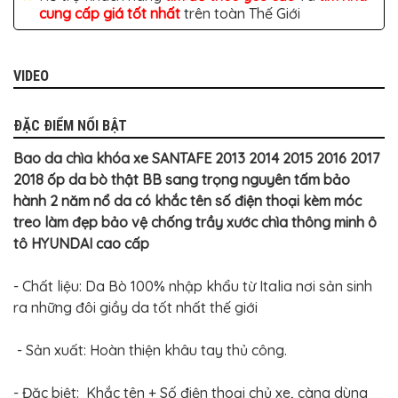
BỌC
cung cấp giá tốt nhất
trên toàn Thế Giới
GHẾ
DA
Ô
TÔ
VIDEO
PHỤ
KIỆN
XE
ĐẶC ĐIỂM NỔI BẬT
CAO
CẤP
Bao da chìa khóa xe SANTAFE 2013 2014 2015 2016 2017
ĐỒ
2018 ốp da bò thật BB sang trọng nguyên tấm bảo
CHƠI
hành 2 năm nổ da có khắc tên số điện thoại kèm móc
XE
ĐẠP
treo làm đẹp bảo vệ chống trầy xước chìa thông minh ô
tô HYUNDAI cao cấp
ĐỒ
CÔNG
NGHỆ
- Chất liệu: Da Bò 100% nhập khẩu từ Italia nơi sản sinh
KHÁC
ra những đôi giầy da tốt nhất thế giới
- Sản xuất: Hoàn thiện khâu tay thủ công.
- Đặc biệt: Khắc tên + Số điện thoại chủ xe, càng dùng