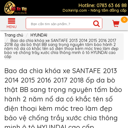
Hotline: 0783 63 66 88
DoXeVip.com - Nâng tầm đẳng cấp
0
Giới
Thiệu
MENU
Trang chủ
HYUNDAI
Sản
Phẩm
Bao da chìa khóa xe SANTAFE 2013 2014 2015 2016 2017
2018 ốp da bò thật BB sang trọng nguyên tấm bảo hành 2
năm nổ da có khắc tên số điện thoại kèm móc treo làm đẹp
Hướng
bảo vệ chống trầy xước chìa thông minh ô tô HYUNDAI cao
Dẫn
cấp
Mua
Hàng
Bao da chìa khóa xe SANTAFE 2013
Chính
Sách
2014 2015 2016 2017 2018 ốp da bò
Thanh
Toán
thật BB sang trọng nguyên tấm bảo
Tin
hành 2 năm nổ da có khắc tên số
Xe
Mới
điện thoại kèm móc treo làm đẹp
Liên
bảo vệ chống trầy xước chìa thông
hệ
minh ô tô HYUNDAI cao cấp