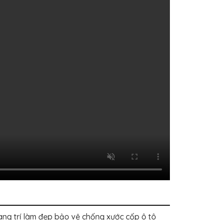
g trí làm đẹp bảo vệ chống xước cốp ô tô