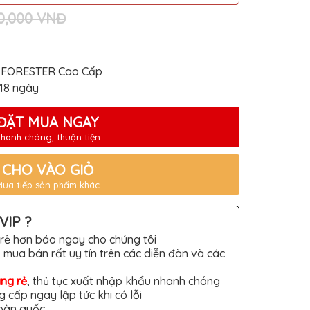
60,000 VNĐ
 FORESTER Cao Cấp
-18 ngày
ĐẶT MUA NGAY
hanh chóng, thuận tiện
CHO VÀO GIỎ
Mua tiếp sản phẩm khác
VIP ?
rẻ hơn báo ngay cho chúng tôi
 mua bán rất uy tín trên các diễn đàn và các
àng rẻ
, thủ tục xuất nhập khẩu nhanh chóng
g cấp ngay lập tức khi có lỗi
toàn quốc