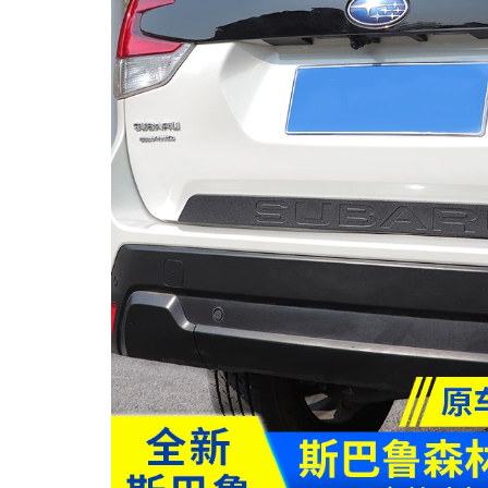
MUA
NHIỀU
NHẤT
KIA
TOYOTA
HONDA
MAZDA
SUBARU
CHEVROLET
NISSAN
VOLKSWAGEN
MERCEDES
HYUNDAI
FORD