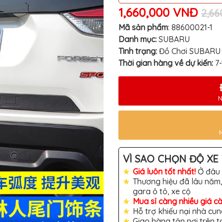
1,660,000 VNĐ
2,6
Mã sản phẩm
:
88600021-1
Danh mục:
SUBARU
Tình trạng:
Đồ Chơi SUBARU
Thời gian hàng về dự kiến:
7
N
VÌ SAO CHỌN ĐỘ XE 
Giá luôn tốt nhất!
Ở đâu 
Thương hiệu đã lâu năm,
gara ô tô, xe cộ
Mua sỉ càng nhiều giá c
Hỗ trợ khiếu nại nhà cun
Giao hàng tận nơi trên 