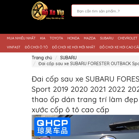
Giới
Thiệu
MUA NHIỀU NHẤT
KIA
TOYOTA
HONDA
MAZDA
SUBARU
CHEVROLET
Sản
Phẩm
VINFAST
ĐỒ CHƠI Ô TÔ
ĐỒ CHƠI XE HƠI MỚI NHẤT
ĐỒ CHƠI XE HƠI CAO CẤ
Hướng
Trang chủ
SUBARU
Dẫn
Đai cốp sau xe SUBARU FORESTER OUTBACK Sport 
Mua
Hàng
Đai cốp sau xe SUBARU FOR
Chính
Sách
Sport 2019 2020 2021 2022 202
Thanh
Toán
thao ốp dán trang trí làm đẹ
Tin
xước cốp ô tô cao cấp
Xe
Mới
Liên
hệ