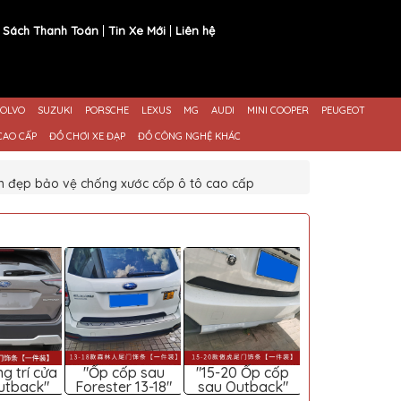
 Sách Thanh Toán
Tin Xe Mới
Liên hệ
OLVO
SUZUKI
PORSCHE
LEXUS
MG
AUDI
MINI COOPER
PEUGEOT
CAO CẤP
ĐỒ CHƠI XE ĐẠP
ĐỒ CÔNG NGHỆ KHÁC
m đẹp bảo vệ chống xước cốp ô tô cao cấp
ng trí cửa
"Ốp cốp sau
"15-20 Ốp cốp
utback"
Forester 13-18"
sau Outback"