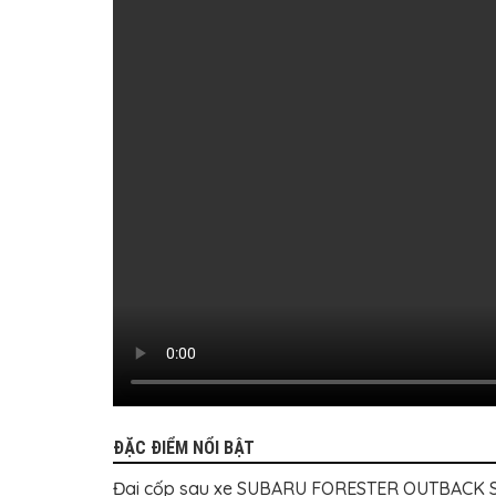
TÔ
ĐỒ
CHƠI
XE
HƠI
MỚI
NHẤT
ĐỒ
CHƠI
XE
HƠI
CAO
CẤP
ĐỒ
CHƠI
XE
MÁY
DÁN
DECAL
Ô
TÔ
ĐẶC ĐIỂM NỔI BẬT
ISUZU
Đai cốp sau xe SUBARU FORESTER OUTBACK Spor