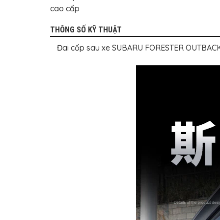
BỌC
cao cấp
GHẾ
DA
Ô
THÔNG SỐ KỸ THUẬT
TÔ
Đai cốp sau xe SUBARU FORESTER OUTBACK Sp
PHỤ
KIỆN
XE
CAO
CẤP
ĐỒ
CHƠI
XE
ĐẠP
ĐỒ
CÔNG
NGHỆ
KHÁC