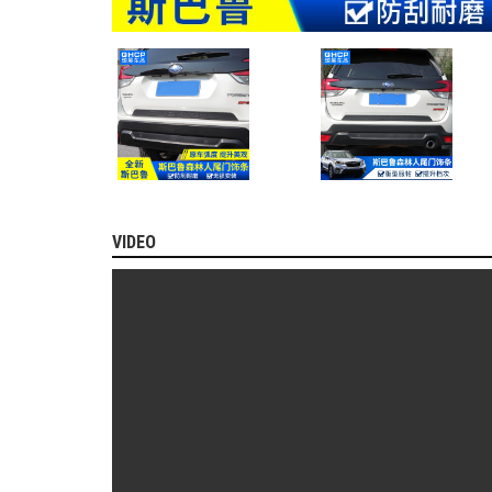
MITSUBISHI
BMW
VOLVO
SUZUKI
PORSCHE
LEXUS
MG
VIDEO
AUDI
MINI
COOPER
PEUGEOT
VINFAST
ĐỒ
CHƠI
Ô