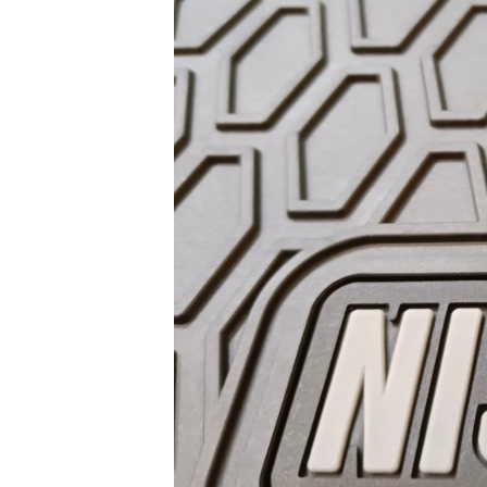
BỌC
GHẾ
DA
Ô
TÔ
PHỤ
KIỆN
XE
CAO
CẤP
ĐỒ
CHƠI
XE
ĐẠP
ĐỒ
CÔNG
NGHỆ
KHÁC