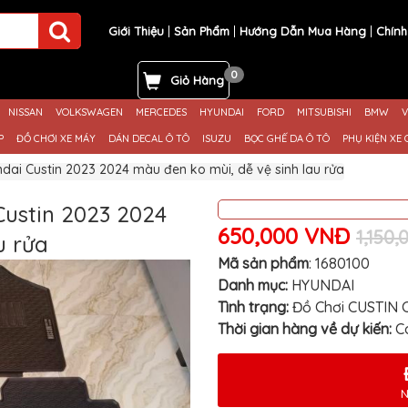
Giới Thiệu
Sản Phẩm
Hướng Dẫn Mua Hàng
Chính
0
Giỏ Hàng
NISSAN
VOLKSWAGEN
MERCEDES
HYUNDAI
FORD
MITSUBISHI
BMW
V
P
ĐỒ CHƠI XE MÁY
DÁN DECAL Ô TÔ
ISUZU
BỌC GHẾ DA Ô TÔ
PHỤ KIỆN XE 
dai Custin 2023 2024 màu đen ko mùi, dễ vệ sinh lau rửa
Custin 2023 2024
650,000 VNĐ
1,150
u rửa
Mã sản phẩm
:
1680100
Danh mục:
HYUNDAI
Tình trạng:
Đồ Chơi CUSTIN 
Thời gian hàng về dự kiến:
C
N