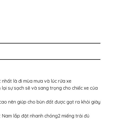
 nhất là đi mùa mưa và lúc rửa xe ️
lại sự sạch sẽ và sang trọng cho chiếc xe của
cao nên giúp cho bùn đất được gạt ra khỏi giày
t Nam lắp đặt nhanh chóng2 miếng trải đủ