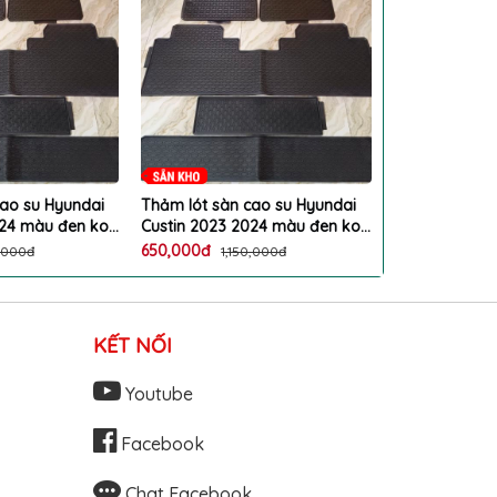
cao su Hyundai
Thảm lót sàn cao su Hyundai
Thảm lót sàn
024 màu đen ko
Custin 2023 2024 màu đen ko
Custin 2023 
 lau rửa
mùi, dễ vệ sinh lau rửa
mùi, dễ vệ sin
650,000đ
650,000đ
0,000đ
1,150,000đ
1,1
KẾT NỐI
Youtube
Facebook
Chat Facebook