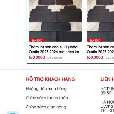
o su Hyundai
Thảm lót sàn cao su Hyundai
Thảm lót sàn c
4 màu đen ko
Custin 2023 2024 màu đen ko
Custin 2023 20
au rửa
mùi, dễ vệ sinh lau rửa
mùi, dễ vệ sinh 
650,000đ
650,000đ
00đ
1,150,000đ
1,150,
HỖ TRỢ KHÁCH HÀNG
LIÊN 
Hướng dẫn mua hàng
HOTLI
(8h30:
Chính sách thanh toán
HÀ NỘI
Đường 
Chính sách giao hàng
TP. Hà 