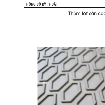
TÔ
THÔNG SỐ KỸ THUẬT
ĐỒ
CHƠI
Thảm lót sàn cao
XE
HƠI
MỚI
NHẤT
ĐỒ
CHƠI
XE
HƠI
CAO
CẤP
ĐỒ
CHƠI
XE
MÁY
DÁN
DECAL
Ô
TÔ
ISUZU