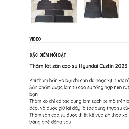
MITSUBISHI
BMW
VOLVO
SUZUKI
VIDEO
PORSCHE
LEXUS
ĐẶC ĐIỂM NỔI BẬT
MG
Thảm lót sàn cao su Hyundai Custin 2023 
AUDI
Khi thảm bẩn và bụi chỉ cần dũ hoặc xịt nước rồ
MINI
COOPER
Sản phẩm được làm từ cao su tổng hợp nên rất 
bạn. ️
PEUGEOT
Thảm ko chỉ có tác dụng làm sạch xe mà trên b
VINFAST
dép, và được giữ lại đây là tác dụng thực sự c
Thảm sàn cao su được thiết kế vừa zin theo xe v
ĐỒ
CHƠI
băng ghế đằng sau
Ô