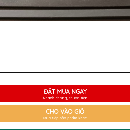
ĐẶT MUA NGAY
Nhanh chóng, thuận tiện
CHO VÀO GIỎ
Mua tiếp sản phẩm khác