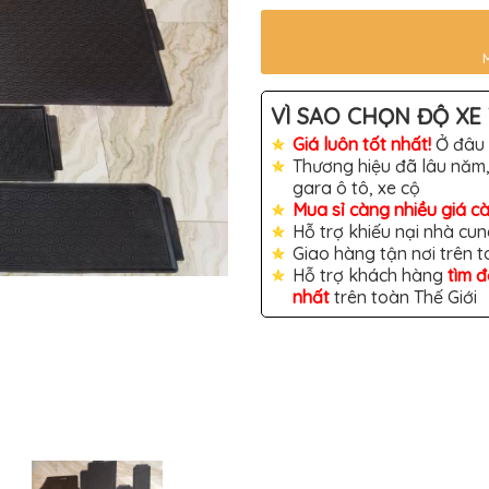
VÌ SAO CHỌN ĐỘ XE 
Giá luôn tốt nhất!
Ở đâu 
Thương hiệu đã lâu năm,
gara ô tô, xe cộ
Mua sỉ càng nhiều giá c
Hỗ trợ khiếu nại nhà cun
Giao hàng tận nơi trên 
Hỗ trợ khách hàng
tìm 
nhất
trên toàn Thế Giới