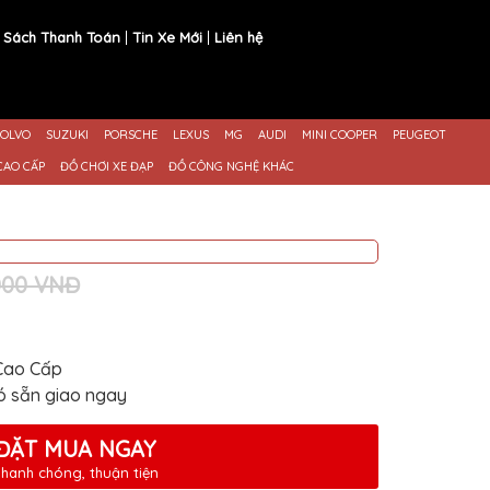
 Sách Thanh Toán
Tin Xe Mới
Liên hệ
OLVO
SUZUKI
PORSCHE
LEXUS
MG
AUDI
MINI COOPER
PEUGEOT
CAO CẤP
ĐỒ CHƠI XE ĐẠP
ĐỒ CÔNG NGHỆ KHÁC
,000 VNĐ
Cao Cấp
ó sẵn giao ngay
ĐẶT MUA NGAY
hanh chóng, thuận tiện