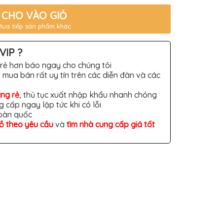
CHO VÀO GIỎ
Mua tiếp sản phẩm khác
VIP ?
rẻ hơn báo ngay cho chúng tôi
 mua bán rất uy tín trên các diễn đàn và các
àng rẻ
, thủ tục xuất nhập khẩu nhanh chóng
g cấp ngay lập tức khi có lỗi
toàn quốc
đồ theo yêu cầu
và
tìm nhà cung cấp giá tốt