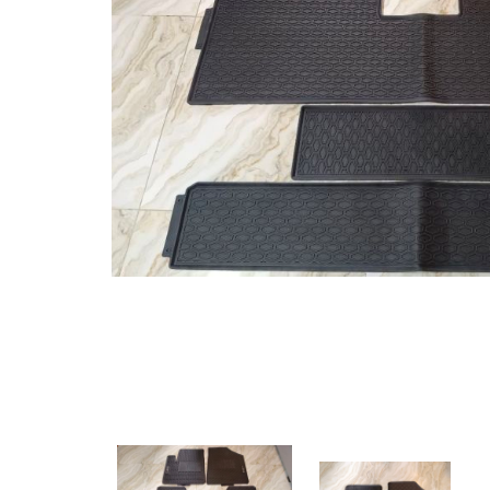
MUA
NHIỀU
NHẤT
KIA
TOYOTA
HONDA
MAZDA
SUBARU
CHEVROLET
NISSAN
VOLKSWAGEN
MERCEDES
HYUNDAI
FORD