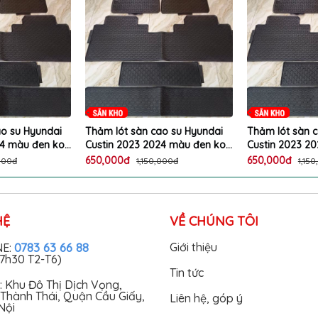
ao su Hyundai
Thảm lót sàn cao su Hyundai
Thảm lót sàn 
24 màu đen ko
Custin 2023 2024 màu đen ko
Custin 2023 2
lau rửa
mùi, dễ vệ sinh lau rửa
mùi, dễ vệ sinh
650,000đ
650,000đ
000đ
1,150,000đ
1,15
HỆ
VỀ CHÚNG TÔI
0783 63 66 88
Giới thiệu
NE:
17h30 T2-T6)
Tin tức
: Khu Đô Thị Dịch Vọng,
Thành Thái, Quận Cầu Giấy,
Liên hệ, góp ý
Nội