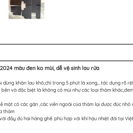
2024 màu đen ko mùi, dễ vệ sinh lau rửa
i dùng khăn lau khô,chỉ trong 5 phút là xong,, tác dụng rõ rệt
bền và đặc biệt là không có mùi như các loại thảm khác,đem 
ề mặt có các gân ,các viền ngoài của thảm lại được đúc nhô 
ủa thảm
ới đầy đủ hai hàng ghế. phù hợp với khí hậu nhiệt đới tại Việ