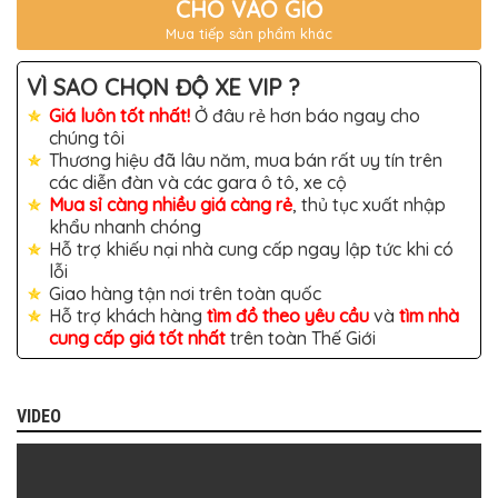
TÔ
CHO VÀO GIỎ
Mua tiếp sản phẩm khác
ĐỒ
CHƠI
XE
VÌ SAO CHỌN ĐỘ XE VIP ?
HƠI
MỚI
Giá luôn tốt nhất!
Ở đâu rẻ hơn báo ngay cho
NHẤT
chúng tôi
Thương hiệu đã lâu năm, mua bán rất uy tín trên
ĐỒ
các diễn đàn và các gara ô tô, xe cộ
CHƠI
XE
Mua sỉ càng nhiều giá càng rẻ
, thủ tục xuất nhập
HƠI
khẩu nhanh chóng
CAO
Hỗ trợ khiếu nại nhà cung cấp ngay lập tức khi có
CẤP
lỗi
ĐỒ
Giao hàng tận nơi trên toàn quốc
CHƠI
Hỗ trợ khách hàng
tìm đồ theo yêu cầu
và
tìm nhà
XE
cung cấp giá tốt nhất
trên toàn Thế Giới
MÁY
DÁN
DECAL
Ô
VIDEO
TÔ
ISUZU