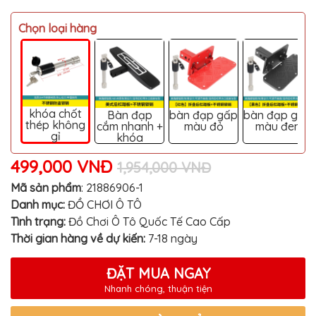
MITSUBISHI
Chọn loại hàng
BMW
VOLVO
SUZUKI
PORSCHE
khóa chốt
Bàn đạp
bàn đạp gấp
bàn đạp gấp
thép không
cắm nhanh +
màu đỏ
màu đen
LEXUS
gỉ
khóa
MG
499,000 VNĐ
1,954,000 VNĐ
AUDI
Mã sản phẩm
:
21886906-1
MINI
Danh mục:
ĐỒ CHƠI Ô TÔ
COOPER
Tình trạng:
Đồ Chơi Ô Tô Quốc Tế Cao Cấp
Thời gian hàng về dự kiến:
PEUGEOT
7-18 ngày
VINFAST
ĐẶT MUA NGAY
ĐỒ
Nhanh chóng, thuận tiện
CHƠI
Ô