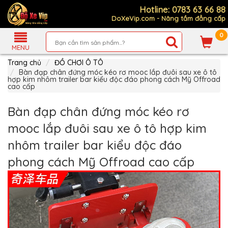
Hotline: 0783 63 66 88
DoXeVip.com - Nâng tầm đẳng cấp
0
Giới
Thiệu
MENU
Trang chủ
ĐỒ CHƠI Ô TÔ
Sản
Phẩm
Bàn đạp chân đứng móc kéo rơ mooc lắp đuôi sau xe ô tô
hợp kim nhôm trailer bar kiểu độc đáo phong cách Mỹ Offroad
cao cấp
Hướng
Dẫn
Mua
Bàn đạp chân đứng móc kéo rơ
Hàng
mooc lắp đuôi sau xe ô tô hợp kim
Chính
Sách
nhôm trailer bar kiểu độc đáo
Thanh
Toán
phong cách Mỹ Offroad cao cấp
Tin
Xe
Mới
Liên
hệ