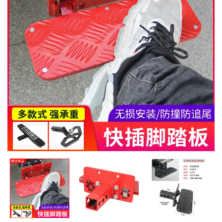
MUA
NHIỀU
NHẤT
KIA
TOYOTA
HONDA
MAZDA
SUBARU
CHEVROLET
NISSAN
VOLKSWAGEN
MERCEDES
HYUNDAI
FORD