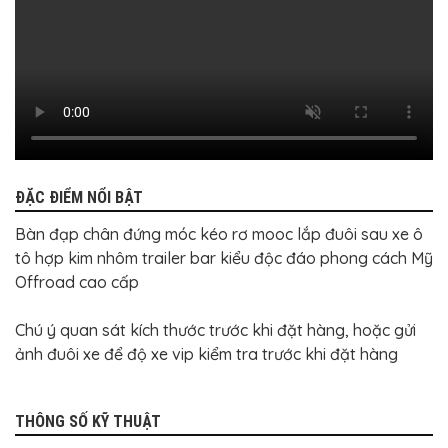
BỌC
GHẾ
DA
Ô
TÔ
PHỤ
KIỆN
XE
CAO
CẤP
ĐỒ
ĐẶC ĐIỂM NỔI BẬT
CHƠI
XE
Bàn đạp chân đứng móc kéo rơ mooc lắp đuôi sau xe ô
ĐẠP
tô hợp kim nhôm trailer bar kiểu độc đáo phong cách Mỹ
ĐỒ
Offroad cao cấp
CÔNG
NGHỆ
KHÁC
Chú ý quan sát kích thước trước khi đặt hàng, hoặc gửi
ảnh đuôi xe để độ xe vip kiểm tra trước khi đặt hàng
THÔNG SỐ KỸ THUẬT