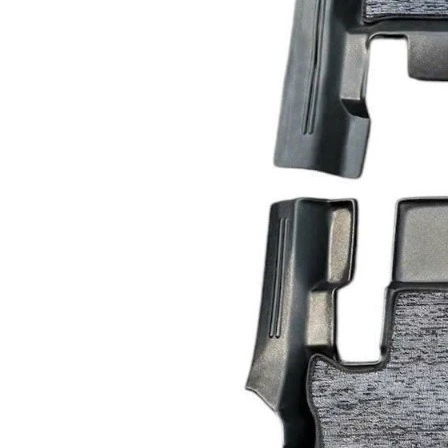
BỌC
GHẾ
DA
Ô
TÔ
PHỤ
KIỆN
XE
CAO
CẤP
ĐỒ
CHƠI
XE
ĐẠP
ĐỒ
CÔNG
NGHỆ
KHÁC