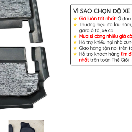
VÌ SAO CHỌN ĐỘ XE 
Giá luôn tốt nhất!
Ở đâu 
Thương hiệu đã lâu năm,
gara ô tô, xe cộ
Mua sỉ càng nhiều giá c
Hỗ trợ khiếu nại nhà cun
Giao hàng tận nơi trên 
Hỗ trợ khách hàng
tìm 
nhất
trên toàn Thế Giới