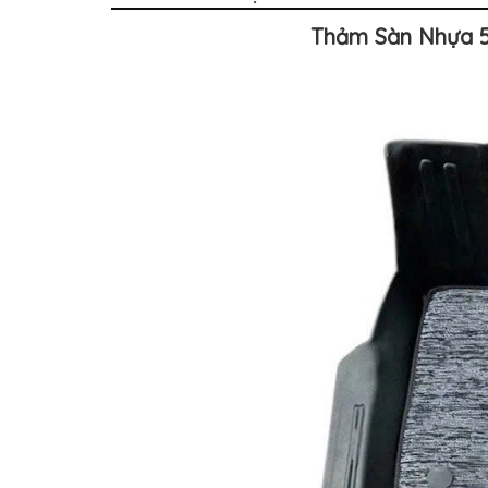
TÔ
Thảm Sàn Nhựa 5
ĐỒ
CHƠI
XE
HƠI
MỚI
NHẤT
ĐỒ
CHƠI
XE
HƠI
CAO
CẤP
ĐỒ
CHƠI
XE
MÁY
DÁN
DECAL
Ô
TÔ
ISUZU