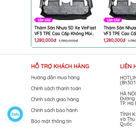
D Xe VinFast
Thảm Sàn Nhựa 5D Xe VinFast
Thảm Sàn Nhựa 
 Không Mùi
VF3 TPE Cao Cấp Không Mùi
VF3 TPE Cao Cấ
 Form
Bộ 2 Tấm Chuẩn Form
Bộ 2 Tấm Chuẩ
1,280,000đ
1,280,000đ
,000đ
1,780,000đ
1,78
HỖ TRỢ KHÁCH HÀNG
LIÊN 
Hướng dẫn mua hàng
HOTLI
(8h30:
Chính sách thanh toán
HÀ NỘI
Đường 
Chính sách giao hàng
TP. Hà 
Chính sách bảo hành
TỈNH K
và Thu 
Bảo mật thông tin
Quốc