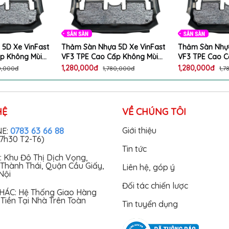
5D Xe VinFast
Thảm Sàn Nhựa 5D Xe VinFast
Thảm Sàn Nhựa
p Không Mùi
VF3 TPE Cao Cấp Không Mùi
VF3 TPE Cao C
n Form
Bộ 2 Tấm Chuẩn Form
Bộ 2 Tấm Chu
1,280,000đ
1,280,000đ
0,000đ
1,780,000đ
1,7
HỆ
VỀ CHÚNG TÔI
0783 63 66 88
Giới thiệu
NE:
17h30 T2-T6)
Tin tức
: Khu Đô Thị Dịch Vọng,
Thành Thái, Quận Cầu Giấy,
Liên hệ, góp ý
Nội
Đối tác chiến lược
HÁC: Hệ Thống Giao Hàng
Tiền Tại Nhà Trên Toàn
Tin tuyển dụng