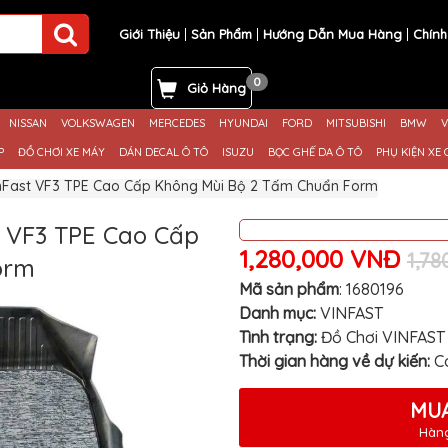
Giới Thiệu
Sản Phẩm
Hướng Dẫn Mua Hàng
Chính
0
Giỏ Hàng
NISSAN
VOLKSWAGEN
MERCEDES
HYUNDAI
FORD
MITSUBISHI
BMW
V
P
ĐỒ CHƠI XE MÁY
DÁN DECAL Ô TÔ
ISUZU
BỌC GHẾ DA Ô TÔ
PHỤ KIỆN XE 
nFast VF3 TPE Cao Cấp Không Mùi Bộ 2 Tấm Chuẩn Form
 VF3 TPE Cao Cấp
1,280,000 VNĐ
1,7
orm
Mã sản phẩm
:
1680196
Danh mục:
VINFAST
Tình trạng:
Đồ Chơi VINFAST
Thời gian hàng về dự kiến:
C
MUA
Hàng