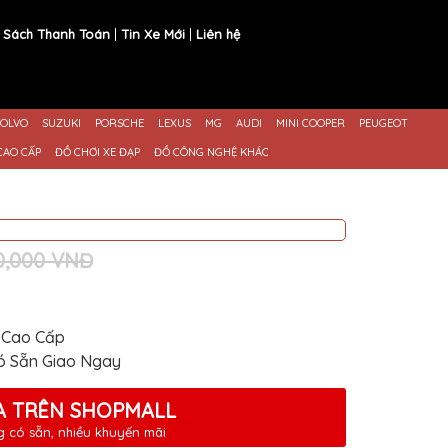
 Sách Thanh Toán
Tin Xe Mới
Liên hệ
OLVO
SUZUKI
PORSCHE
LEXUS
MG
AUDI
MINI COOPER
PEUGEOT
CAO CẤP
ĐỒ CHƠI XE ĐẠP
ĐỒ CÔNG NGHỆ KHÁC
80,000 VNĐ
 Cao Cấp
ó Sẵn Giao Ngay
 TRÊN SHOPMALL
 có sẵn, nhiều khuyến mãi