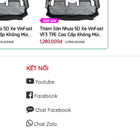
 5D Xe VinFast
Thảm Sàn Nhựa 5D Xe VinFast
Thảm Sàn Nhự
ấp Không Mùi
VF3 TPE Cao Cấp Không Mùi
VF3 TPE Cao 
ẩn Form
Bộ 2 Tấm Chuẩn Form
Bộ 2 Tấm Ch
1,280,000đ
1,280,000đ
80,000đ
1,780,000đ
1
KẾT NỐI
Youtube
Facebook
Chat Facebook
Chat Zalo