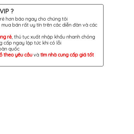
VIP ?
rẻ hơn báo ngay cho chúng tôi
 mua bán rất uy tín trên các diễn đàn và các
àng rẻ
, thủ tục xuất nhập khẩu nhanh chóng
g cấp ngay lập tức khi có lỗi
toàn quốc
đồ theo yêu cầu
và
tìm nhà cung cấp giá tốt