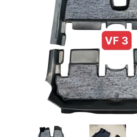
MUA
NHIỀU
NHẤT
KIA
TOYOTA
HONDA
MAZDA
SUBARU
CHEVROLET
NISSAN
VOLKSWAGEN
MERCEDES
HYUNDAI
FORD