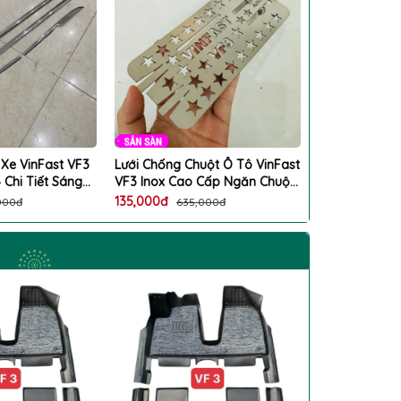
 Xe VinFast VF3
Lưới Chống Chuột Ô Tô VinFast
Ốp Nội Thất X
 Chi Tiết Sáng
VF3 Inox Cao Cấp Ngăn Chuột
Cao Cấp 5 Chi
 Sét
Chui Vào Khoang Máy
Bền Đẹp, Chu
135,000đ
400,000đ
000đ
635,000đ
90