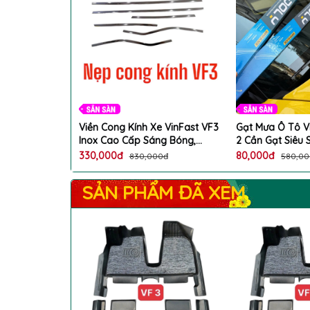
D Xe VinFast
Viền Cong Kính Xe VinFast VF3
Gạt Mưa Ô Tô V
 Không Mùi
Inox Cao Cấp Sáng Bóng,
2 Cần Gạt Siêu
 Form
Chống Gỉ, Chuẩn Form
Chuẩn Form
330,000đ
80,000đ
,000đ
830,000đ
580,0
SẢN PHẨM ĐÃ XEM