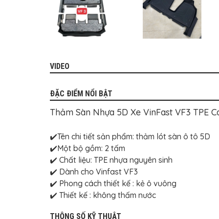
MITSUBISHI
BMW
VOLVO
SUZUKI
VIDEO
PORSCHE
LEXUS
ĐẶC ĐIỂM NỔI BẬT
MG
Thảm Sàn Nhựa 5D Xe VinFast VF3 TPE 
AUDI
✔️Tên chi tiết sản phẩm: thảm lót sàn ô tô 5D
MINI
COOPER
✔️Một bộ gồm: 2 tấm
✔️ Chất liệu: TPE nhựa nguyên sinh
PEUGEOT
✔️ Dành cho Vinfast VF3
VINFAST
✔️ Phong cách thiết kế : kẻ ô vuông
✔️ Thiết kế : không thấm nước
ĐỒ
CHƠI
Ô
THÔNG SỐ KỸ THUẬT