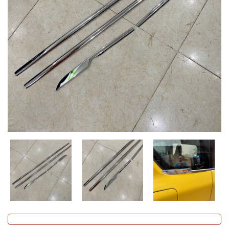
MUA
NHIỀU
NHẤT
KIA
TOYOTA
HONDA
MAZDA
SUBARU
CHEVROLET
NISSAN
VOLKSWAGEN
MERCEDES
HYUNDAI
FORD