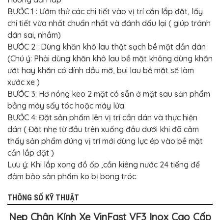
BỌC
GHẾ
BƯỚC 1 : Ướm thử các chi tiết vào vị trí cần lắp đặt, lấy
DA
chi tiết vừa nhất chuẩn nhất và đánh dấu lại ( giúp tránh
Ô
TÔ
dán sai, nhầm)
BƯỚC 2 : Dùng khăn khô lau thật sạch bề mặt dần dán
PHỤ
KIỆN
(Chú ý: Phải dùng khăn khô lau bề mặt không dùng khăn
XE
ướt hay khăn có dính dầu mỡ, bụi lau bề mặt sẽ làm
CAO
CẤP
xước xe )
BƯỚC 3: Hơ nóng keo 2 mặt có sẵn ở mặt sau sản phẩm
ĐỒ
CHƠI
bằng máy sấy tóc hoặc máy lửa
XE
BƯỚC 4: Đặt sản phẩm lên vị trí cần dán và thực hiện
ĐẠP
dán ( Đặt nhẹ từ đầu trên xuống đầu dưới khi đã cảm
ĐỒ
thấy sản phẩm đúng vị trí mới dùng lực ép vào bề mặt
CÔNG
NGHỆ
cần lắp đặt )
KHÁC
Lưu ý: Khi lắp xong đồ ốp ,cần kiêng nước 24 tiếng để
đảm bảo sản phẩm ko bị bong tróc
THÔNG SỐ KỸ THUẬT
Nẹp Chân Kính Xe VinFast VF3 Inox Cao Cấp