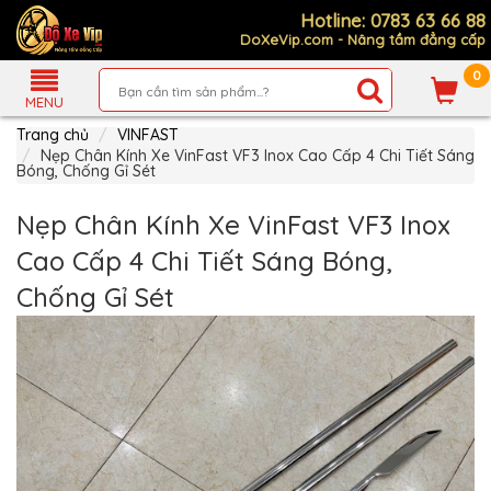
Hotline: 0783 63 66 88
DoXeVip.com - Nâng tầm đẳng cấp
0
Giới
Thiệu
MENU
Trang chủ
VINFAST
Sản
Phẩm
Nẹp Chân Kính Xe VinFast VF3 Inox Cao Cấp 4 Chi Tiết Sáng
Bóng, Chống Gỉ Sét
Hướng
Dẫn
Nẹp Chân Kính Xe VinFast VF3 Inox
Mua
Hàng
Cao Cấp 4 Chi Tiết Sáng Bóng,
Chính
Chống Gỉ Sét
Sách
Thanh
Toán
Tin
Xe
Mới
Liên
hệ