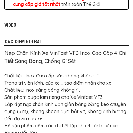
TÔ
cung cấp giá tốt nhất
trên toàn Thế Giới
ĐỒ
CHƠI
XE
VIDEO
HƠI
MỚI
NHẤT
ĐẶC ĐIỂM NỔI BẬT
ĐỒ
CHƠI
Nẹp Chân Kính Xe VinFast VF3 Inox Cao Cấp 4 Chi
XE
HƠI
Tiết Sáng Bóng, Chống Gỉ Sét
CAO
CẤP
Chất liệu: Inox Cao cấp sáng bóng không rỉ,
ĐỒ
CHƠI
Trang trí viền kính, cửa xe…. tạo điểm nhấn cho xe
XE
Chất liệu: inox sáng bóng không rỉ,
MÁY
Sản phẩm được làm riêng cho Xe Vinfast VF3
DÁN
Lắp đặt nẹp chân kính đơn giản bằng băng keo chuyên
DECAL
Ô
dụng (3.m), không khoan đục, bắt vít, không ảnh hưởng
TÔ
đến độ zin của xe
ISUZU
Bộ sản phẩm gồm các chi tiết lắp cho 4 cánh cửa xe
Hướng dẫn lắp