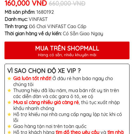
160,000 VNĐ
MITSUBISHI
660,000 VNĐ
Mã sản phẩm
:
1680192
BMW
Danh mục:
VINFAST
VOLVO
Tình trạng:
Đồ Chơi VINFAST Cao Cấp
Thời gian hàng về dự kiến:
Có Sẵn Giao Ngay
SUZUKI
PORSCHE
MUA TRÊN SHOPMALL
LEXUS
Hàng có sẵn, nhiều khuyến mãi
MG
VÌ SAO CHỌN ĐỘ XE VIP ?
AUDI
Giá luôn tốt nhất!
Ở đâu rẻ hơn báo ngay cho
chúng tôi
MINI
Thương hiệu đã lâu năm, mua bán rất uy tín trên
COOPER
các diễn đàn và các gara ô tô, xe cộ
PEUGEOT
Mua sỉ càng nhiều giá càng rẻ
, thủ tục xuất nhập
khẩu nhanh chóng
VINFAST
Hỗ trợ khiếu nại nhà cung cấp ngay lập tức khi có
lỗi
ĐỒ
Giao hàng tận nơi trên toàn quốc
CHƠI
Ô
Hỗ trợ khách hàng
tìm đồ theo yêu cầu
và
tìm nhà