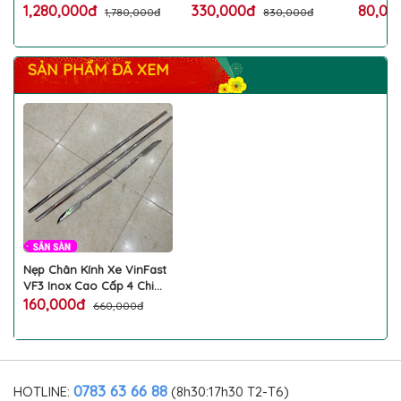
Không Mùi Bộ 2 Tấm
Bóng, Chống Gỉ, Chuẩn
Gạt Êm
1,280,000đ
330,000đ
80,0
1,780,000đ
830,000đ
Chuẩn Form
Form
SẢN PHẨM ĐÃ XEM
Nẹp Chân Kính Xe VinFast
VF3 Inox Cao Cấp 4 Chi
Tiết Sáng Bóng, Chống Gỉ
160,000đ
660,000đ
Sét
0783 63 66 88
HOTLINE:
(8h30:17h30 T2-T6)