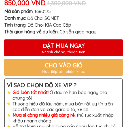
850,000 VNĐ
MITSUBISHI
1,300,000 VNĐ
Mã sản phẩm
:
1680175
BMW
Danh mục:
Đồ Chơi SONET
VOLVO
Tình trạng:
Đồ Chơi KIA Cao Cấp
Thời gian hàng về dự kiến:
Có sẵn giao ngay
SUZUKI
PORSCHE
ĐẶT MUA NGAY
LEXUS
Nhanh chóng, thuận tiện
MG
CHO VÀO GIỎ
AUDI
Mua tiếp sản phẩm khác
MINI
VÌ SAO CHỌN ĐỘ XE VIP ?
COOPER
Giá luôn tốt nhất!
Ở đâu rẻ hơn báo ngay cho
PEUGEOT
chúng tôi
Thương hiệu đã lâu năm, mua bán rất uy tín trên
VINFAST
các diễn đàn và các gara ô tô, xe cộ
Mua sỉ càng nhiều giá càng rẻ
, thủ tục xuất nhập
ĐỒ
CHƠI
khẩu nhanh chóng
Ô
Hỗ trợ khiếu nại nhà cung cấp ngay lập tức khi có