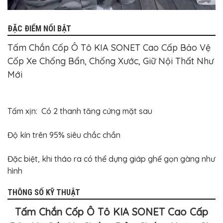
ĐẶC ĐIỂM NỔI BẬT
Tấm Chắn Cốp Ô Tô KIA SONET Cao Cấp Bảo Vệ
Cốp Xe Chống Bẩn, Chống Xước, Giữ Nội Thất Như
Mới
Tấm xịn: Có 2 thanh tăng cứng mặt sau
Độ kín trên 95% siêu chắc chắn
Đặc biệt, khi tháo ra có thể dựng giáp ghế gọn gàng như
hình
THÔNG SỐ KỸ THUẬT
Tấm Chắn Cốp Ô Tô KIA SONET Cao Cấp