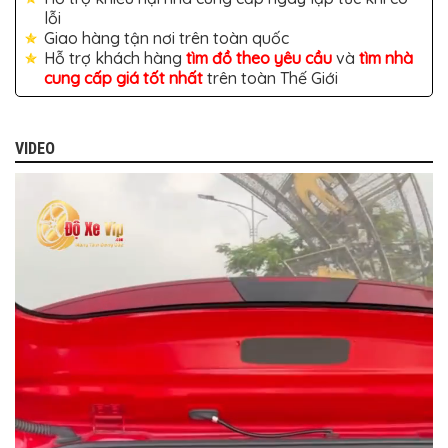
TÔ
lỗi
Giao hàng tận nơi trên toàn quốc
ĐỒ
CHƠI
Hỗ trợ khách hàng
tìm đồ theo yêu cầu
và
tìm nhà
XE
cung cấp giá tốt nhất
trên toàn Thế Giới
HƠI
MỚI
NHẤT
VIDEO
ĐỒ
CHƠI
XE
HƠI
CAO
CẤP
ĐỒ
CHƠI
XE
MÁY
DÁN
DECAL
Ô
TÔ
ISUZU