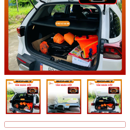
MUA
NHIỀU
NHẤT
KIA
TOYOTA
HONDA
MAZDA
SUBARU
CHEVROLET
NISSAN
VOLKSWAGEN
MERCEDES
HYUNDAI
FORD