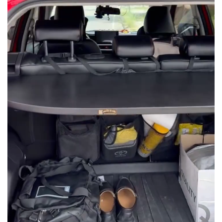
BỌC
GHẾ
DA
Ô
TÔ
PHỤ
KIỆN
XE
CAO
CẤP
ĐỒ
CHƠI
XE
ĐẠP
ĐỒ
CÔNG
NGHỆ
KHÁC