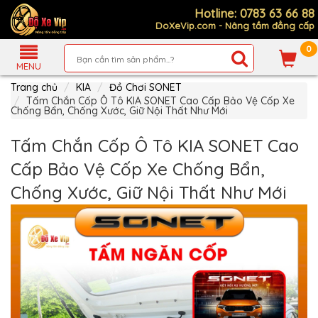
Hotline: 0783 63 66 88
DoXeVip.com - Nâng tầm đẳng cấp
0
Giới
Thiệu
MENU
Trang chủ
KIA
Đồ Chơi SONET
Sản
Phẩm
Tấm Chắn Cốp Ô Tô KIA SONET Cao Cấp Bảo Vệ Cốp Xe
Chống Bẩn, Chống Xước, Giữ Nội Thất Như Mới
Hướng
Dẫn
Tấm Chắn Cốp Ô Tô KIA SONET Cao
Mua
Hàng
Cấp Bảo Vệ Cốp Xe Chống Bẩn,
Chính
Chống Xước, Giữ Nội Thất Như Mới
Sách
Thanh
Toán
Tin
Xe
Mới
Liên
hệ