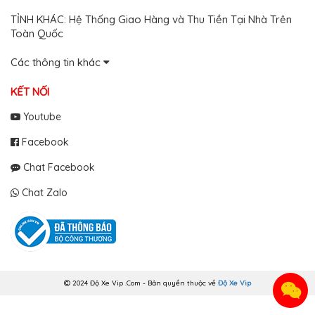
MUA
NHIỀU
TỈNH KHÁC: Hệ Thống Giao Hàng và Thu Tiền Tại Nhà Trên
NHẤT
Toàn Quốc
KIA
Các thông tin khác
TOYOTA
KẾT NỐI
HONDA
Youtube
MAZDA
Facebook
SUBARU
Chat Facebook
CHEVROLET
Chat Zalo
NISSAN
VOLKSWAGEN
MERCEDES
HYUNDAI
2024 Độ Xe Vip .Com - Bản quyền thuộc về
Độ Xe Vip
FORD