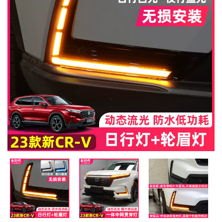
MUA
NHIỀU
NHẤT
KIA
TOYOTA
HONDA
MAZDA
SUBARU
CHEVROLET
NISSAN
VOLKSWAGEN
MERCEDES
HYUNDAI
FORD