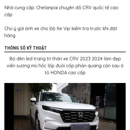
Nhà cung cấp: Chelanpai chuyên đồ CRV quốc tế cao
cấp
Chú ý gửi ảnh xe cho Độ Xe Vip kiểm tra trước khi đặt
hàng
THÔNG SỐ KỸ THUẬT
Bộ đèn led trang trí thân xe CRV 2023 2024 làm đẹp
viền sương mù hốc lốp đuôi cốp phản quang cản sau ô
tô HONDA cao cấp