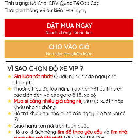
TÔ
Tình trạng:
Đồ Chơi CRV Quốc Tế Cao Cấp
Thời gian hàng về dự kiến:
7-18 ngày
ĐỒ
CHƠI
XE
ĐẶT MUA NGAY
HƠI
MỚI
Nhanh chóng, thuận tiện
NHẤT
ĐỒ
CHO VÀO GIỎ
CHƠI
Mua tiếp sản phẩm khác
XE
HƠI
CAO
VÌ SAO CHỌN ĐỘ XE VIP ?
CẤP
Giá luôn tốt nhất!
Ở đâu rẻ hơn báo ngay cho
ĐỒ
chúng tôi
CHƠI
Thương hiệu đã lâu năm, mua bán rất uy tín trên
XE
MÁY
các diễn đàn và các gara ô tô, xe cộ
Mua sỉ càng nhiều giá càng rẻ
, thủ tục xuất nhập
DÁN
khẩu nhanh chóng
DECAL
Hỗ trợ khiếu nại nhà cung cấp ngay lập tức khi có
Ô
TÔ
lỗi
Giao hàng tận nơi trên toàn quốc
ISUZU
Hỗ trợ khách hàng
tìm đồ theo yêu cầu
và
tìm nhà