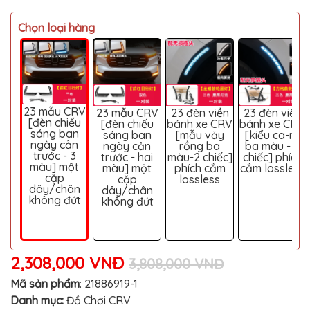
MITSUBISHI
Chọn loại hàng
BMW
VOLVO
SUZUKI
PORSCHE
23 mẫu CRV
23 mẫu CRV
23 đèn viền
23 đèn viền
[đèn chiếu
[đèn chiếu
bánh xe CRV
bánh xe CRV
LEXUS
sáng ban
sáng ban
[mẫu vảy
[kiểu ca-rô
ngày cản
ngày cản
rồng ba
ba màu - 2
MG
trước - 3
trước - hai
màu-2 chiếc]
chiếc] phích
màu] một
màu] một
phích cắm
cắm lossless
AUDI
cặp
cặp
lossless
dây/chân
dây/chân
MINI
không đứt
không đứt
COOPER
PEUGEOT
VINFAST
2,308,000 VNĐ
3,808,000 VNĐ
ĐỒ
Mã sản phẩm
:
21886919-1
CHƠI
Danh mục:
Đồ Chơi CRV
Ô