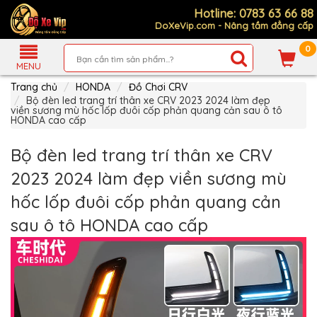
Hotline: 0783 63 66 88
DoXeVip.com - Nâng tầm đẳng cấp
0
Giới
Thiệu
MENU
Trang chủ
HONDA
Đồ Chơi CRV
Sản
Phẩm
Bộ đèn led trang trí thân xe CRV 2023 2024 làm đẹp
viền sương mù hốc lốp đuôi cốp phản quang cản sau ô tô
HONDA cao cấp
Hướng
Dẫn
Mua
Bộ đèn led trang trí thân xe CRV
Hàng
2023 2024 làm đẹp viền sương mù
Chính
Sách
hốc lốp đuôi cốp phản quang cản
Thanh
Toán
sau ô tô HONDA cao cấp
Tin
Xe
Mới
Liên
hệ