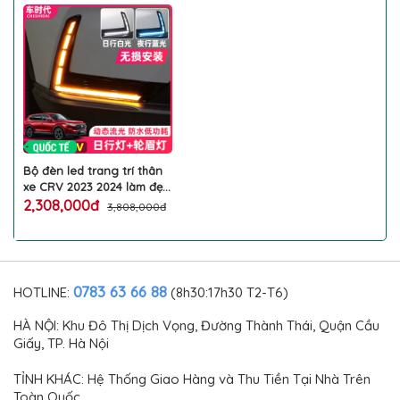
Bộ đèn led trang trí thân
xe CRV 2023 2024 làm đẹp
viền sương mù hốc lốp
2,308,000đ
3,808,000đ
đuôi cốp phản quang cản
sau ô tô HONDA cao cấp
0783 63 66 88
HOTLINE:
(8h30:17h30 T2-T6)
HÀ NỘI: Khu Đô Thị Dịch Vọng, Đường Thành Thái, Quận Cầu
Giấy, TP. Hà Nội
TỈNH KHÁC: Hệ Thống Giao Hàng và Thu Tiền Tại Nhà Trên
Toàn Quốc