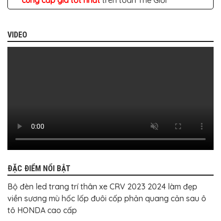
cung cấp giá tốt nhất
trên toàn Thế Giới
BỌC
GHẾ
DA
Ô
TÔ
VIDEO
PHỤ
KIỆN
XE
CAO
CẤP
ĐỒ
CHƠI
XE
ĐẠP
ĐỒ
CÔNG
NGHỆ
KHÁC
ĐẶC ĐIỂM NỔI BẬT
Bộ đèn led trang trí thân xe CRV 2023 2024 làm đẹp
viền sương mù hốc lốp đuôi cốp phản quang cản sau ô
tô HONDA cao cấp