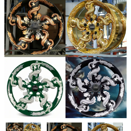
MUA
NHIỀU
NHẤT
KIA
TOYOTA
HONDA
MAZDA
SUBARU
CHEVROLET
NISSAN
VOLKSWAGEN
MERCEDES
HYUNDAI
FORD