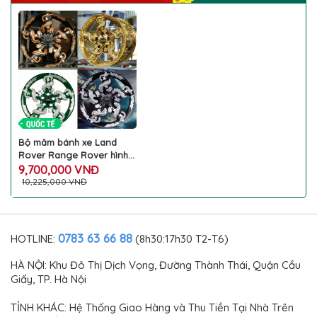
Bộ mâm bánh xe Land
Rover Range Rover hình
rồng vàng bay lượn tài lộc
9,700,000 VNĐ
uy quyền trên vành la
10,225,000 VNĐ
zăng ô tô đẹp đẳng cấp
các mẫu Discovery 5
Continental Bentayga
Phantom Ghost Audi
0783 63 66 88
HOTLINE:
(8h30:17h30 T2-T6)
Porsche
HÀ NỘI: Khu Đô Thị Dịch Vọng, Đường Thành Thái, Quận Cầu
Giấy, TP. Hà Nội
TỈNH KHÁC: Hệ Thống Giao Hàng và Thu Tiền Tại Nhà Trên