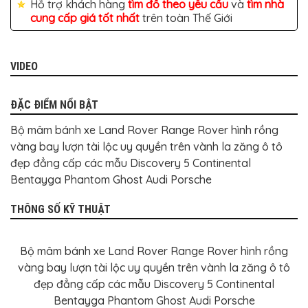
Hỗ trợ khách hàng
tìm đồ theo yêu cầu
và
tìm nhà
BỌC
GHẾ
cung cấp giá tốt nhất
trên toàn Thế Giới
DA
Ô
TÔ
VIDEO
PHỤ
KIỆN
XE
CAO
ĐẶC ĐIỂM NỔI BẬT
CẤP
Bộ mâm bánh xe Land Rover Range Rover hình rồng
ĐỒ
CHƠI
vàng bay lượn tài lộc uy quyền trên vành la zăng ô tô
XE
đẹp đẳng cấp các mẫu Discovery 5 Continental
ĐẠP
Bentayga Phantom Ghost Audi Porsche
ĐỒ
CÔNG
THÔNG SỐ KỸ THUẬT
NGHỆ
KHÁC
Bộ mâm bánh xe Land Rover Range Rover hình rồng
vàng bay lượn tài lộc uy quyền trên vành la zăng ô tô
đẹp đẳng cấp các mẫu Discovery 5 Continental
Bentayga Phantom Ghost Audi Porsche