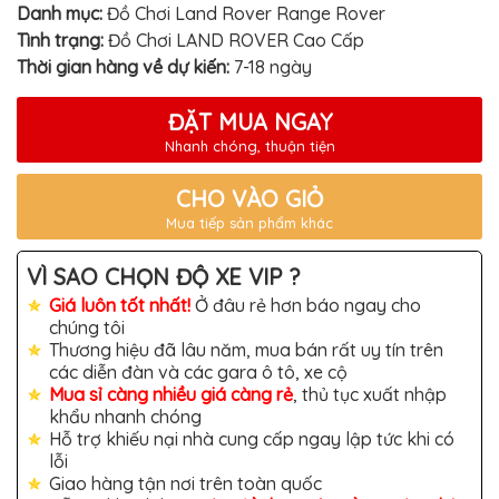
TÔ
Danh mục:
Đồ Chơi Land Rover Range Rover
Tình trạng:
Đồ Chơi LAND ROVER Cao Cấp
ĐỒ
CHƠI
Thời gian hàng về dự kiến:
7-18 ngày
XE
HƠI
MỚI
ĐẶT MUA NGAY
NHẤT
Nhanh chóng, thuận tiện
ĐỒ
CHƠI
CHO VÀO GIỎ
XE
HƠI
Mua tiếp sản phẩm khác
CAO
CẤP
VÌ SAO CHỌN ĐỘ XE VIP ?
ĐỒ
Giá luôn tốt nhất!
Ở đâu rẻ hơn báo ngay cho
CHƠI
XE
chúng tôi
MÁY
Thương hiệu đã lâu năm, mua bán rất uy tín trên
các diễn đàn và các gara ô tô, xe cộ
DÁN
Mua sỉ càng nhiều giá càng rẻ
, thủ tục xuất nhập
DECAL
Ô
khẩu nhanh chóng
TÔ
Hỗ trợ khiếu nại nhà cung cấp ngay lập tức khi có
lỗi
ISUZU
Giao hàng tận nơi trên toàn quốc