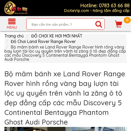
Hotline: 0783 63 66 88
DoXeVip.com - Nâng tầm đẳng cấp
0
Giới
Thiệu
MENU
Trang chủ
ĐỒ CHƠI XE HƠI MỚI NHẤT
Sản
Phẩm
Đồ Chơi Land Rover Range Rover
Bộ mâm bánh xe Land Rover Range Rover hình rồng vàng
bay lượn tài lộc uy quyền trên vành la zăng ô tô đẹp đẳng cấp
Hướng
các mẫu Discovery 5 Continental Bentayga Phantom Ghost
Dẫn
Audi Porsche
Mua
Hàng
Bộ mâm bánh xe Land Rover Range
Chính
Sách
Rover hình rồng vàng bay lượn tài
Thanh
Toán
lộc uy quyền trên vành la zăng ô tô
Tin
đẹp đẳng cấp các mẫu Discovery 5
Xe
Mới
Continental Bentayga Phantom
Liên
Ghost Audi Porsche
hệ