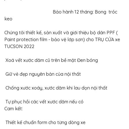
BỌC
GHẾ
DA
Bảo hành 12 tháng: Bong tróc
Ô
keo
TÔ
PHỤ
Chúng tôi thiết kế, sản xuất và giới thiệu bộ dán PPF (
KIỆN
XE
Paint protection film - bảo vệ lớp sơn) cho TRỤ CỬA xe
CAO
TUCSON 2022
CẤP
ĐỒ
Xoá vết xước dăm cũ trên bề mặt Đen bóng
CHƠI
XE
ĐẠP
Giữ vẻ đẹp nguyên bản của nội thất
ĐỒ
CÔNG
Chống xước xoáy, xước dăm khi lau dọn nội thất
NGHỆ
KHÁC
Tự phục hồi các vết xước dăm nếu có
Cam kết:
Thiết kế chuẩn form cho từng dòng xe