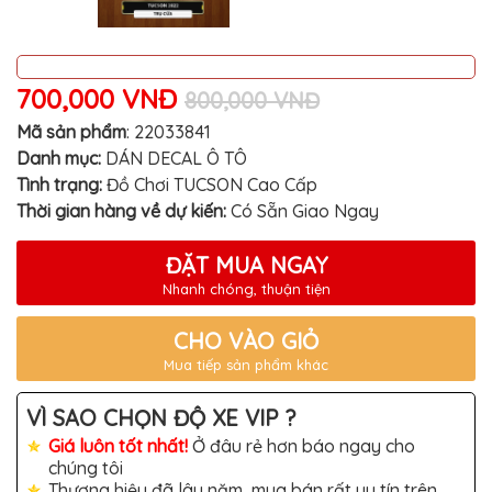
MITSUBISHI
BMW
VOLVO
700,000 VNĐ
800,000 VNĐ
SUZUKI
Mã sản phẩm
:
22033841
Danh mục:
DÁN DECAL Ô TÔ
PORSCHE
Tình trạng:
Đồ Chơi TUCSON Cao Cấp
LEXUS
Thời gian hàng về dự kiến:
Có Sẵn Giao Ngay
MG
ĐẶT MUA NGAY
AUDI
Nhanh chóng, thuận tiện
MINI
COOPER
CHO VÀO GIỎ
Mua tiếp sản phẩm khác
PEUGEOT
VINFAST
VÌ SAO CHỌN ĐỘ XE VIP ?
Giá luôn tốt nhất!
Ở đâu rẻ hơn báo ngay cho
ĐỒ
CHƠI
chúng tôi
Ô
Thương hiệu đã lâu năm, mua bán rất uy tín trên