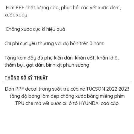
Film PPF chất lượng cao, phục hồi các vết xước dăm,
xước xoáy
Chống xước cực kì hiệu quả
Chí phí cực yêu thương với độ bền trên 3 năm:
Tặng kèm đầy đủ phụ kiện dán: khăn ướt, khăn khô,
thấm bụi, gạt dán, bình xịt phun sương
THÔNG SỐ KỸ THUẬT
Dán PPF decal trong suốt trụ cửa xe TUCSON 2022 2023
tăng độ bóng làm đẹp chống xước bằng miếng phim
TPU che mờ vết xước cũ ô tô HYUNDAI cao cấp