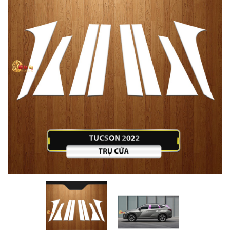
MUA
NHIỀU
NHẤT
KIA
TOYOTA
HONDA
MAZDA
SUBARU
CHEVROLET
NISSAN
VOLKSWAGEN
MERCEDES
HYUNDAI
FORD