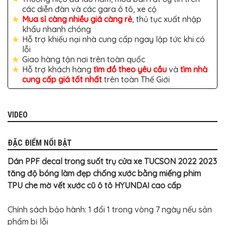
TÔ
các diễn đàn và các gara ô tô, xe cộ
Mua sỉ càng nhiều giá càng rẻ
, thủ tục xuất nhập
ĐỒ
CHƠI
khẩu nhanh chóng
XE
Hỗ trợ khiếu nại nhà cung cấp ngay lập tức khi có
HƠI
lỗi
MỚI
NHẤT
Giao hàng tận nơi trên toàn quốc
Hỗ trợ khách hàng
tìm đồ theo yêu cầu
và
tìm nhà
ĐỒ
cung cấp giá tốt nhất
trên toàn Thế Giới
CHƠI
XE
HƠI
CAO
CẤP
VIDEO
ĐỒ
CHƠI
ĐẶC ĐIỂM NỔI BẬT
XE
MÁY
Dán PPF decal trong suốt trụ cửa xe TUCSON 2022 2023
DÁN
tăng độ bóng làm đẹp chống xước bằng miếng phim
DECAL
TPU che mờ vết xước cũ ô tô HYUNDAI cao cấp
Ô
TÔ
Chính sách bảo hành: 1 đổi 1 trong vòng 7 ngày nếu sản
ISUZU
phẩm bị lỗi