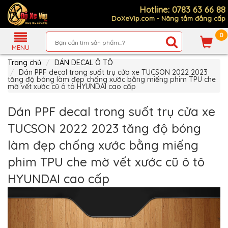
Hotline: 0783 63 66 88
DoXeVip.com - Nâng tầm đẳng cấp
0
Giới
Thiệu
MENU
Trang chủ
DÁN DECAL Ô TÔ
Sản
Phẩm
Dán PPF decal trong suốt trụ cửa xe TUCSON 2022 2023
tăng độ bóng làm đẹp chống xước bằng miếng phim TPU che
mờ vết xước cũ ô tô HYUNDAI cao cấp
Hướng
Dẫn
Mua
Dán PPF decal trong suốt trụ cửa xe
Hàng
TUCSON 2022 2023 tăng độ bóng
Chính
Sách
làm đẹp chống xước bằng miếng
Thanh
Toán
phim TPU che mờ vết xước cũ ô tô
Tin
HYUNDAI cao cấp
Xe
Mới
Liên
hệ