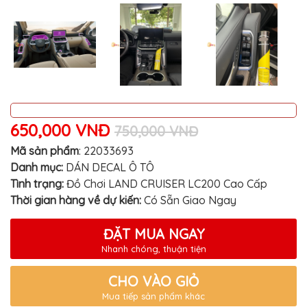
MITSUBISHI
BMW
VOLVO
SUZUKI
PORSCHE
LEXUS
650,000 VNĐ
750,000 VNĐ
MG
Mã sản phẩm
:
22033693
Danh mục:
DÁN DECAL Ô TÔ
AUDI
Tình trạng:
Đồ Chơi LAND CRUISER LC200 Cao Cấp
MINI
Thời gian hàng về dự kiến:
Có Sẵn Giao Ngay
COOPER
PEUGEOT
ĐẶT MUA NGAY
Nhanh chóng, thuận tiện
VINFAST
CHO VÀO GIỎ
ĐỒ
CHƠI
Mua tiếp sản phẩm khác
Ô