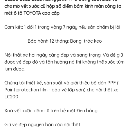
BỌC
che mờ vết xước cũ hộp số điểm bấm kính màn công tơ
GHẾ
DA
mét ô tô TOYOTA cao cấp
Ô
TÔ
Cam kết: 1 đổi 1 trong vòng 7 ngày nếu sản phẩm bị lỗi
PHỤ
KIỆN
XE
Bảo hành 12 tháng: Bong tróc keo
CAO
CẤP
Nội thất xe hơi ngày càng đẹp và sang trọng. Và để giữ
ĐỒ
CHƠI
được vẻ đẹp đó và tận hưởng nó thì không thể xước tùm
XE
lum được.
ĐẠP
ĐỒ
Chúng tôi thiết kế, sản xuất và giới thiệu bộ dán PPF (
CÔNG
NGHỆ
Paint protection film - bảo vệ lớp sơn) cho nội thất xe
KHÁC
LC200
Xoá vết xước dăm cũ trên bề mặt Đen bóng
Giữ vẻ đẹp nguyên bản của nội thất