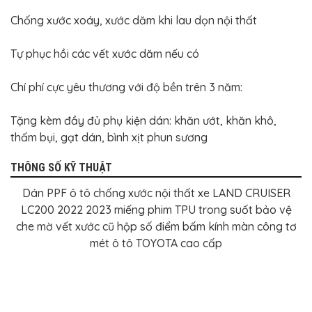
Chống xước xoáy, xước dăm khi lau dọn nội thất
Tự phục hồi các vết xước dăm nếu có
Chí phí cực yêu thương với độ bền trên 3 năm:
Tặng kèm đầy đủ phụ kiện dán: khăn ướt, khăn khô,
thấm bụi, gạt dán, bình xịt phun sương
THÔNG SỐ KỸ THUẬT
Dán PPF ô tô chống xước nội thất xe LAND CRUISER
LC200 2022 2023 miếng phim TPU trong suốt bảo vệ
che mờ vết xước cũ hộp số điểm bấm kính màn công tơ
mét ô tô TOYOTA cao cấp