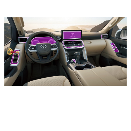
MUA
NHIỀU
NHẤT
KIA
TOYOTA
HONDA
MAZDA
SUBARU
CHEVROLET
NISSAN
VOLKSWAGEN
MERCEDES
HYUNDAI
FORD