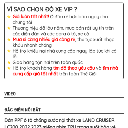
TÔ
VÌ SAO CHỌN ĐỘ XE VIP ?
ĐỒ
CHƠI
Giá luôn tốt nhất!
Ở đâu rẻ hơn báo ngay cho
XE
chúng tôi
HƠI
Thương hiệu đã lâu năm, mua bán rất uy tín trên
MỚI
NHẤT
các diễn đàn và các gara ô tô, xe cộ
Mua sỉ càng nhiều giá càng rẻ
, thủ tục xuất nhập
ĐỒ
khẩu nhanh chóng
CHƠI
Hỗ trợ khiếu nại nhà cung cấp ngay lập tức khi có
XE
HƠI
lỗi
CAO
Giao hàng tận nơi trên toàn quốc
CẤP
Hỗ trợ khách hàng
tìm đồ theo yêu cầu
và
tìm nhà
cung cấp giá tốt nhất
trên toàn Thế Giới
ĐỒ
CHƠI
XE
MÁY
VIDEO
DÁN
DECAL
Ô
ĐẶC ĐIỂM NỔI BẬT
TÔ
ISUZU
Dán PPF ô tô chống xước nội thất xe LAND CRUISER
LC200 2022 2023 miếng phim TPU trong suốt bảo vệ