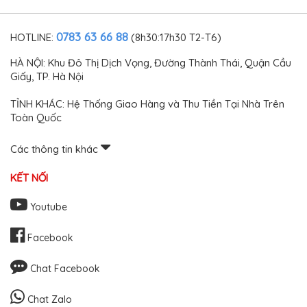
số điểm bấm kính màn
công tơ mét ô tô TOYOTA
cao cấp
0783 63 66 88
HOTLINE:
(8h30:17h30 T2-T6)
HÀ NỘI: Khu Đô Thị Dịch Vọng, Đường Thành Thái, Quận Cầu
Giấy, TP. Hà Nội
TỈNH KHÁC: Hệ Thống Giao Hàng và Thu Tiền Tại Nhà Trên
Toàn Quốc
Các thông tin khác
KẾT NỐI
Youtube
Facebook
Chat Facebook
Chat Zalo