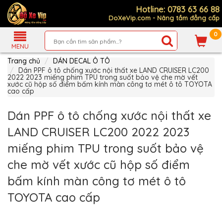
Hotline: 0783 63 66 88
DoXeVip.com - Nâng tầm đẳng cấp
0
Giới
Thiệu
MENU
Trang chủ
DÁN DECAL Ô TÔ
Sản
Phẩm
Dán PPF ô tô chống xước nội thất xe LAND CRUISER LC200
2022 2023 miếng phim TPU trong suốt bảo vệ che mờ vết
xước cũ hộp số điểm bấm kính màn công tơ mét ô tô TOYOTA
Hướng
cao cấp
Dẫn
Mua
Hàng
Dán PPF ô tô chống xước nội thất xe
Chính
LAND CRUISER LC200 2022 2023
Sách
Thanh
miếng phim TPU trong suốt bảo vệ
Toán
che mờ vết xước cũ hộp số điểm
Tin
Xe
bấm kính màn công tơ mét ô tô
Mới
TOYOTA cao cấp
Liên
hệ