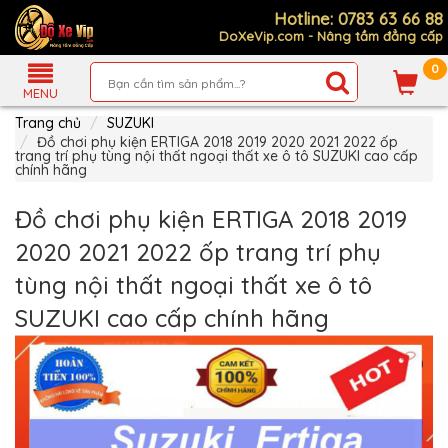
Hotline: 0783 63 66 88
DoXeVip.com - Nâng tầm đẳng cấp
0
Giới
Thiệu
MENU
Trang chủ
SUZUKI
Sản
Phẩm
Đồ chơi phụ kiện ERTIGA 2018 2019 2020 2021 2022 ốp
trang trí phụ tùng nội thất ngoại thất xe ô tô SUZUKI cao cấp
chính hãng
Hướng
Dẫn
Mua
Đồ chơi phụ kiện ERTIGA 2018 2019
Hàng
2020 2021 2022 ốp trang trí phụ
Chính
Sách
tùng nội thất ngoại thất xe ô tô
Thanh
Toán
SUZUKI cao cấp chính hãng
Tin
Xe
Mới
Liên
hệ