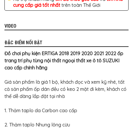
BỌC
cung cấp giá tốt nhất
trên toàn Thế Giới
GHẾ
DA
Ô
TÔ
VIDEO
PHỤ
KIỆN
XE
ĐẶC ĐIỂM NỔI BẬT
CAO
CẤP
Đồ chơi phụ kiện ERTIGA 2018 2019 2020 2021 2022 ốp
ĐỒ
trang trí phụ tùng nội thất ngoại thất xe ô tô SUZUKI
CHƠI
XE
cao cấp chính hãng
ĐẠP
Giá sản phẩm là giá 1 bộ, khách đọc và xem kỹ nhé, tất
ĐỒ
CÔNG
cả sản phẩm ốp dán đều có keo 2 mặt đi kèm, khách có
NGHỆ
KHÁC
thể dễ dàng lắp đặt tại nhà
1. Thảm taplo da Carbon cao cấp
2. Thảm taplo Nhung lông cừu