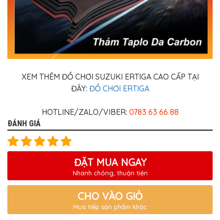
XEM THÊM ĐỒ CHƠI SUZUKI ERTIGA CAO CẤP TẠI
ĐÂY:
ĐỒ CHƠI ERTIGA
HOTLINE/ZALO/VIBER:
0783 63 66 88
ĐÁNH GIÁ
ĐẶT MUA NGAY
Nhanh chóng, thuận tiện
CHO VÀO GIỎ
Mua tiếp sản phẩm khác