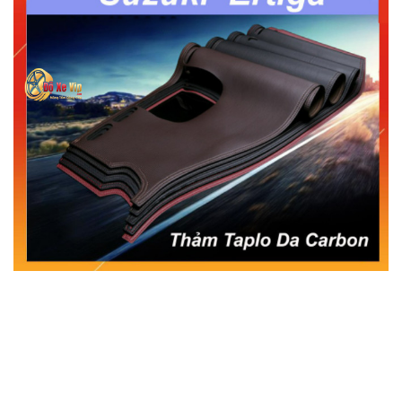
MUA
NHIỀU
NHẤT
KIA
TOYOTA
HONDA
MAZDA
SUBARU
CHEVROLET
NISSAN
VOLKSWAGEN
MERCEDES
HYUNDAI
FORD