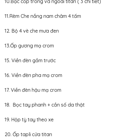
10.Bậc cốp trong và ngoài titan ( 3 chi tiết)
11.Rèm Che nắng nam châm 4 tấm
12. Bộ 4 vè che mưa đen
13.Ốp gương mạ crom
15. Viền đèn gầm trước
16. Viền đèn pha mạ crom
17. Viền đèn hậu mạ crom
18. Bọc tay phanh + cần số da thật
19. Hộp tỳ tay theo xe
20. Ốp tapli cửa titan