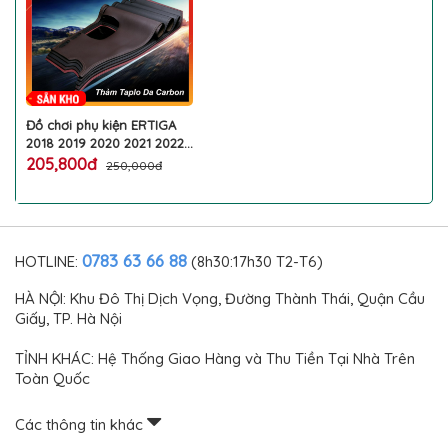
Đồ chơi phụ kiện ERTIGA
2018 2019 2020 2021 2022
ốp trang trí phụ tùng nội
205,800đ
250,000đ
thất ngoại thất xe ô tô
SUZUKI cao cấp chính
hãng
0783 63 66 88
HOTLINE:
(8h30:17h30 T2-T6)
HÀ NỘI: Khu Đô Thị Dịch Vọng, Đường Thành Thái, Quận Cầu
Giấy, TP. Hà Nội
TỈNH KHÁC: Hệ Thống Giao Hàng và Thu Tiền Tại Nhà Trên
Toàn Quốc
Các thông tin khác