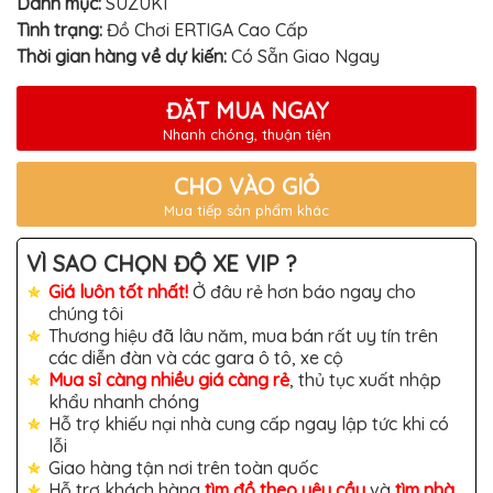
Danh mục:
SUZUKI
TÔ
Tình trạng:
Đồ Chơi ERTIGA Cao Cấp
ĐỒ
Thời gian hàng về dự kiến:
Có Sẵn Giao Ngay
CHƠI
XE
HƠI
ĐẶT MUA NGAY
MỚI
NHẤT
Nhanh chóng, thuận tiện
ĐỒ
CHƠI
CHO VÀO GIỎ
XE
Mua tiếp sản phẩm khác
HƠI
CAO
CẤP
VÌ SAO CHỌN ĐỘ XE VIP ?
ĐỒ
Giá luôn tốt nhất!
Ở đâu rẻ hơn báo ngay cho
CHƠI
chúng tôi
XE
MÁY
Thương hiệu đã lâu năm, mua bán rất uy tín trên
các diễn đàn và các gara ô tô, xe cộ
DÁN
Mua sỉ càng nhiều giá càng rẻ
, thủ tục xuất nhập
DECAL
khẩu nhanh chóng
Ô
TÔ
Hỗ trợ khiếu nại nhà cung cấp ngay lập tức khi có
lỗi
ISUZU
Giao hàng tận nơi trên toàn quốc
Hỗ trợ khách hàng
tìm đồ theo yêu cầu
và
tìm nhà