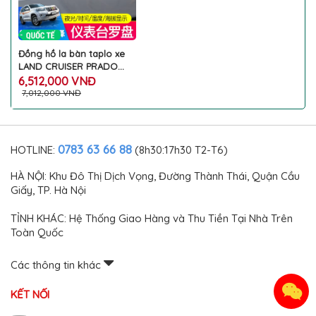
Đồng hồ la bàn taplo xe
LAND CRUISER PRADO
ROLL PITCH trang trí làm
6,512,000 VNĐ
đẹp phong cách khác
7,012,000 VNĐ
biệt đo độ cao địa hình ô
tô TOYOTA cao cấp
0783 63 66 88
HOTLINE:
(8h30:17h30 T2-T6)
HÀ NỘI: Khu Đô Thị Dịch Vọng, Đường Thành Thái, Quận Cầu
Giấy, TP. Hà Nội
TỈNH KHÁC: Hệ Thống Giao Hàng và Thu Tiền Tại Nhà Trên
Toàn Quốc
Các thông tin khác
KẾT NỐI