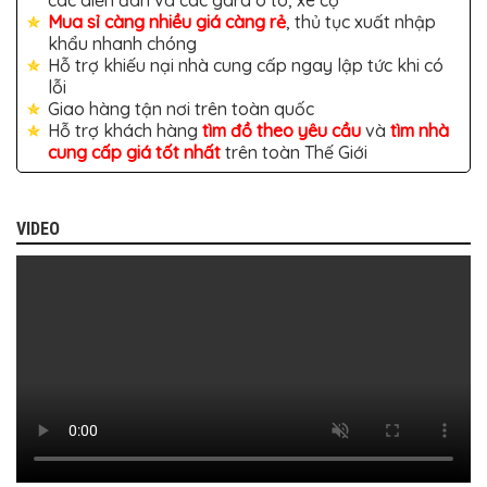
các diễn đàn và các gara ô tô, xe cộ
BỌC
Mua sỉ càng nhiều giá càng rẻ
, thủ tục xuất nhập
GHẾ
DA
khẩu nhanh chóng
Ô
Hỗ trợ khiếu nại nhà cung cấp ngay lập tức khi có
TÔ
lỗi
Giao hàng tận nơi trên toàn quốc
PHỤ
KIỆN
Hỗ trợ khách hàng
tìm đồ theo yêu cầu
và
tìm nhà
XE
cung cấp giá tốt nhất
trên toàn Thế Giới
CAO
CẤP
ĐỒ
VIDEO
CHƠI
XE
ĐẠP
ĐỒ
CÔNG
NGHỆ
KHÁC