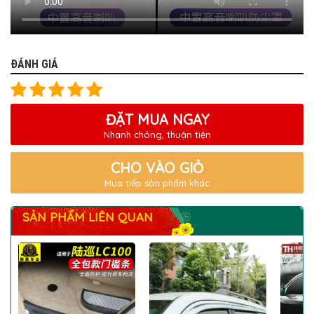
ĐÁNH GIÁ
ĐẶT MUA NGAY
Nhanh chóng, thuận tiện
CHO VÀO GIỎ
Mua tiếp sản phẩm khác
SẢN PHẨM LIÊN QUAN