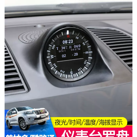
MUA
NHIỀU
NHẤT
KIA
TOYOTA
HONDA
MAZDA
SUBARU
CHEVROLET
NISSAN
VOLKSWAGEN
MERCEDES
HYUNDAI
FORD