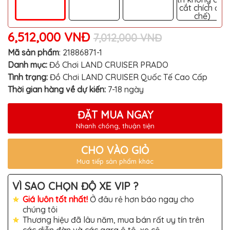
TÔ
cắt chích độ
chế)
ĐỒ
CHƠI
6,512,000 VNĐ
XE
7,012,000 VNĐ
HƠI
MỚI
Mã sản phẩm
:
21886871-1
NHẤT
Danh mục:
Đồ Chơi LAND CRUISER PRADO
ĐỒ
Tình trạng:
Đồ Chơi LAND CRUISER Quốc Tế Cao Cấp
CHƠI
Thời gian hàng về dự kiến:
7-18 ngày
XE
HƠI
CAO
ĐẶT MUA NGAY
CẤP
Nhanh chóng, thuận tiện
ĐỒ
CHƠI
XE
CHO VÀO GIỎ
MÁY
Mua tiếp sản phẩm khác
DÁN
DECAL
VÌ SAO CHỌN ĐỘ XE VIP ?
Ô
TÔ
Giá luôn tốt nhất!
Ở đâu rẻ hơn báo ngay cho
chúng tôi
ISUZU
Thương hiệu đã lâu năm, mua bán rất uy tín trên