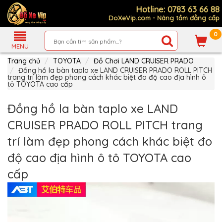
Hotline: 0783 63 66 88
DoXeVip.com - Nâng tầm đẳng cấp
0
Giới
Thiệu
MENU
Trang chủ
TOYOTA
Đồ Chơi LAND CRUISER PRADO
Sản
Phẩm
Đồng hồ la bàn taplo xe LAND CRUISER PRADO ROLL PITCH
trang trí làm đẹp phong cách khác biệt đo độ cao địa hình ô
tô TOYOTA cao cấp
Hướng
Dẫn
Mua
Đồng hồ la bàn taplo xe LAND
Hàng
CRUISER PRADO ROLL PITCH trang
Chính
Sách
trí làm đẹp phong cách khác biệt đo
Thanh
Toán
độ cao địa hình ô tô TOYOTA cao
Tin
cấp
Xe
Mới
Liên
hệ