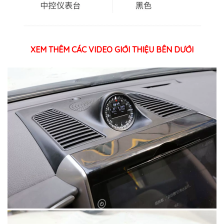
XEM THÊM CÁC VIDEO GIỚI THIỆU BÊN DƯỚI