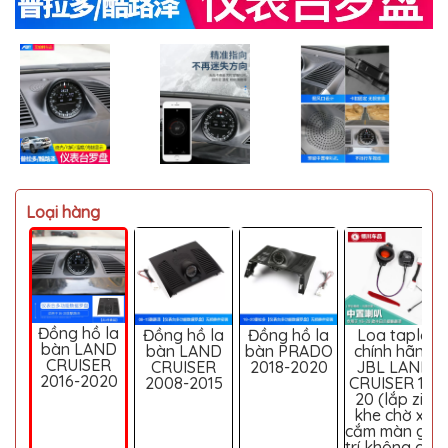
MITSUBISHI
BMW
VOLVO
SUZUKI
PORSCHE
LEXUS
Loại hàng
MG
AUDI
MINI
COOPER
Đồng hồ la
Đồng hồ la
Đồng hồ la
Loa taplo
PEUGEOT
bàn LAND
bàn LAND
bàn PRADO
chính hãng
CRUISER
CRUISER
2018-2020
JBL LAND
VINFAST
2016-2020
2008-2015
CRUISER 16-
20 (lắp zin
ĐỒ
khe chờ xe
CHƠI
cắm màn giải
Ô
trí không cần