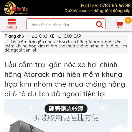
Hotline: 0783 63 66 88
DoXeVip.com - Nâng tầm đẳng cấp
0
Giới
Thiệu
MENU
Trang chủ
ĐỒ CHƠI XE HƠI CAO CẤP
Sản
Phẩm
Lều cắm trại gắn nóc xe hơi chính hãng Atorack mái hiên
mềm khung hợp kim nhôm che mưa chống nắng đi ô tô du lịch
dã ngoại tiện lợi
Hướng
Dẫn
Mua
Lều cắm trại gắn nóc xe hơi chính
Hàng
hãng Atorack mái hiên mềm khung
Chính
Sách
hợp kim nhôm che mưa chống nắng
Thanh
Toán
đi ô tô du lịch dã ngoại tiện lợi
Tin
Xe
Mới
Liên
hệ