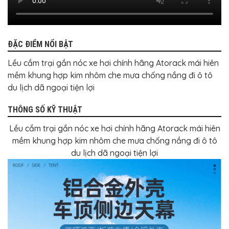
BỌC
GHẾ
DA
Ô
TÔ
ĐẶC ĐIỂM NỔI BẬT
PHỤ
KIỆN
Lều cắm trại gắn nóc xe hơi chính hãng Atorack mái hiên
XE
mềm khung hợp kim nhôm che mưa chống nắng đi ô tô
CAO
CẤP
du lịch dã ngoại tiện lợi
ĐỒ
CHƠI
THÔNG SỐ KỸ THUẬT
XE
ĐẠP
Lều cắm trại gắn nóc xe hơi chính hãng Atorack mái hiên
mềm khung hợp kim nhôm che mưa chống nắng đi ô tô
ĐỒ
CÔNG
du lịch dã ngoại tiện lợi
NGHỆ
KHÁC