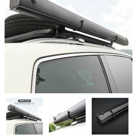
MUA
NHIỀU
NHẤT
KIA
TOYOTA
HONDA
MAZDA
SUBARU
CHEVROLET
NISSAN
VOLKSWAGEN
MERCEDES
HYUNDAI
FORD