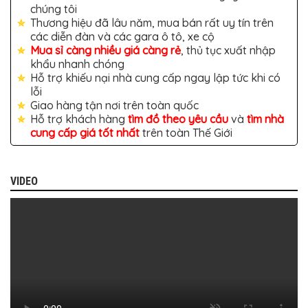
TÔ
chúng tôi
Thương hiệu đã lâu năm, mua bán rất uy tín trên
ĐỒ
các diễn đàn và các gara ô tô, xe cộ
CHƠI
XE
Mua sỉ càng nhiều giá càng rẻ
, thủ tục xuất nhập
HƠI
khẩu nhanh chóng
MỚI
Hỗ trợ khiếu nại nhà cung cấp ngay lập tức khi có
NHẤT
lỗi
ĐỒ
Giao hàng tận nơi trên toàn quốc
CHƠI
Hỗ trợ khách hàng
tìm đồ theo yêu cầu
và
tìm nhà
XE
cung cấp giá tốt nhất
trên toàn Thế Giới
HƠI
CAO
CẤP
ĐỒ
VIDEO
CHƠI
XE
MÁY
DÁN
DECAL
Ô
TÔ
ISUZU