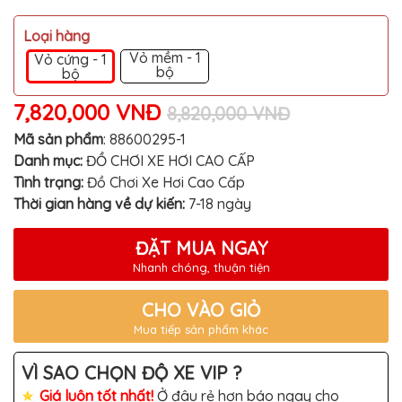
MITSUBISHI
Loại hàng
BMW
Vỏ mềm - 1
Vỏ cứng - 1
VOLVO
bộ
bộ
SUZUKI
7,820,000 VNĐ
8,820,000 VNĐ
PORSCHE
Mã sản phẩm
:
88600295-1
Danh mục:
ĐỒ CHƠI XE HƠI CAO CẤP
LEXUS
Tình trạng:
Đồ Chơi Xe Hơi Cao Cấp
MG
Thời gian hàng về dự kiến:
7-18 ngày
AUDI
ĐẶT MUA NGAY
MINI
Nhanh chóng, thuận tiện
COOPER
PEUGEOT
CHO VÀO GIỎ
Mua tiếp sản phẩm khác
VINFAST
ĐỒ
VÌ SAO CHỌN ĐỘ XE VIP ?
CHƠI
Ô
Giá luôn tốt nhất!
Ở đâu rẻ hơn báo ngay cho