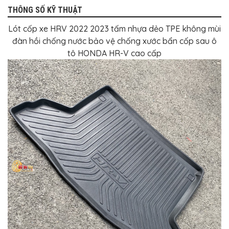
THÔNG SỐ KỸ THUẬT
Lót cốp xe HRV 2022 2023 tấm nhựa dẻo TPE không mùi
đàn hồi chống nước bảo vệ chống xước bẩn cốp sau ô
tô HONDA HR-V cao cấp