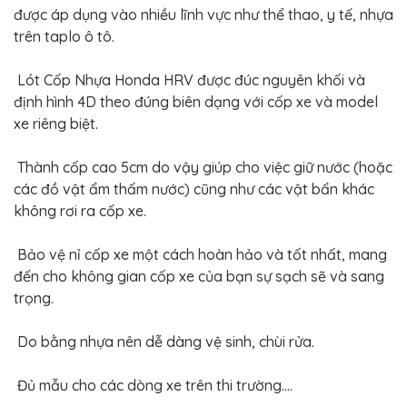
BỌC
được áp dụng vào nhiều lĩnh vực như thể thao, y tế, nhựa
GHẾ
DA
trên taplo ô tô.
Ô
TÔ
Lót Cốp Nhựa Honda HRV được đúc nguyên khối và
PHỤ
định hình 4D theo đúng biên dạng với cốp xe và model
KIỆN
XE
xe riêng biệt.
CAO
CẤP
Thành cốp cao 5cm do vậy giúp cho việc giữ nước (hoặc
ĐỒ
các đồ vật ẩm thấm nước) cũng như các vật bẩn khác
CHƠI
XE
không rơi ra cốp xe.
ĐẠP
ĐỒ
Bảo vệ nỉ cốp xe một cách hoàn hảo và tốt nhất, mang
CÔNG
đến cho không gian cốp xe của bạn sự sạch sẽ và sang
NGHỆ
KHÁC
trọng.
Do bằng nhựa nên dễ dàng vệ sinh, chùi rửa.
Đủ mẫu cho các dòng xe trên thi trường....