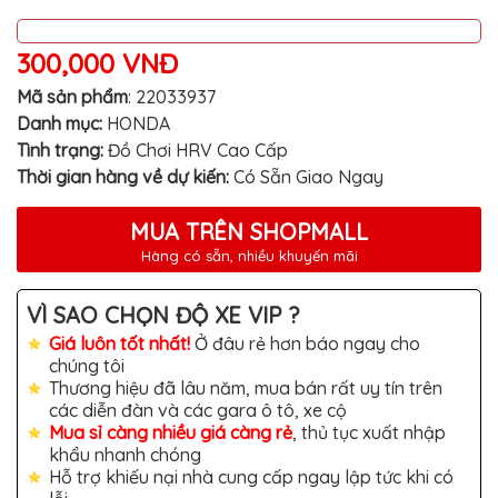
MITSUBISHI
BMW
300,000 VNĐ
VOLVO
Mã sản phẩm
:
22033937
Danh mục:
HONDA
SUZUKI
Tình trạng:
Đồ Chơi HRV Cao Cấp
PORSCHE
Thời gian hàng về dự kiến:
Có Sẵn Giao Ngay
LEXUS
MUA TRÊN SHOPMALL
MG
Hàng có sẵn, nhiều khuyến mãi
AUDI
VÌ SAO CHỌN ĐỘ XE VIP ?
MINI
COOPER
Giá luôn tốt nhất!
Ở đâu rẻ hơn báo ngay cho
chúng tôi
PEUGEOT
Thương hiệu đã lâu năm, mua bán rất uy tín trên
các diễn đàn và các gara ô tô, xe cộ
VINFAST
Mua sỉ càng nhiều giá càng rẻ
, thủ tục xuất nhập
ĐỒ
khẩu nhanh chóng
CHƠI
Hỗ trợ khiếu nại nhà cung cấp ngay lập tức khi có
Ô