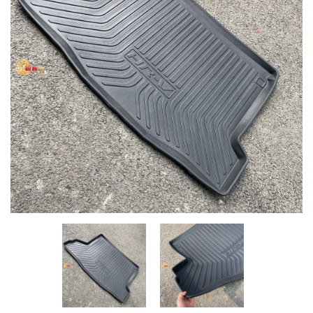
MUA
NHIỀU
NHẤT
KIA
TOYOTA
HONDA
MAZDA
SUBARU
CHEVROLET
NISSAN
VOLKSWAGEN
MERCEDES
HYUNDAI
FORD