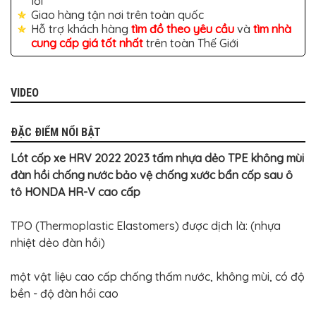
lỗi
TÔ
Giao hàng tận nơi trên toàn quốc
ĐỒ
Hỗ trợ khách hàng
tìm đồ theo yêu cầu
và
tìm nhà
CHƠI
cung cấp giá tốt nhất
trên toàn Thế Giới
XE
HƠI
MỚI
NHẤT
VIDEO
ĐỒ
CHƠI
XE
ĐẶC ĐIỂM NỔI BẬT
HƠI
CAO
Lót cốp xe HRV 2022 2023 tấm nhựa dẻo TPE không mùi
CẤP
đàn hồi chống nước bảo vệ chống xước bẩn cốp sau ô
ĐỒ
tô HONDA HR-V cao cấp
CHƠI
XE
MÁY
TPO (Thermoplastic Elastomers) được dịch là: (nhựa
DÁN
nhiệt dẻo đàn hồi)
DECAL
Ô
TÔ
một vật liệu cao cấp chống thấm nước, không mùi, có độ
bền - độ đàn hồi cao
ISUZU