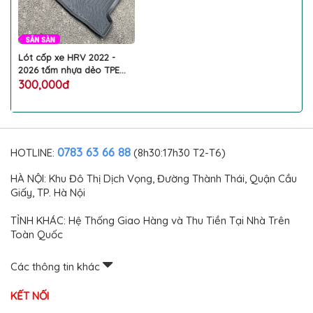
Lót cốp xe HRV 2022 -
2026 tấm nhựa dẻo TPE
không mùi đàn hồi chống
300,000đ
nước bảo vệ chống xước
bẩn cốp sau ô tô HONDA
HR-V cao cấp
0783 63 66 88
HOTLINE:
(8h30:17h30 T2-T6)
HÀ NỘI: Khu Đô Thị Dịch Vọng, Đường Thành Thái, Quận Cầu
Giấy, TP. Hà Nội
TỈNH KHÁC: Hệ Thống Giao Hàng và Thu Tiền Tại Nhà Trên
Toàn Quốc
Các thông tin khác
KẾT NỐI