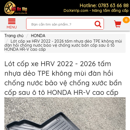
Hotline: 0783 63 66 88
DoXeVip.com - Nâng tầm đẳng cấp
0
Giới
Thiệu
MENU
Trang chủ
HONDA
Sản
Phẩm
Lót cốp xe HRV 2022 - 2026 tấm nhựa dẻo TPE không mùi
đàn hồi chống nước bảo vệ chống xước bẩn cốp sau ô tô
HONDA HR-V cao cấp
Hướng
Dẫn
Mua
Lót cốp xe HRV 2022 - 2026 tấm
Hàng
nhựa dẻo TPE không mùi đàn hồi
Chính
Sách
chống nước bảo vệ chống xước bẩn
Thanh
Toán
cốp sau ô tô HONDA HR-V cao cấp
Tin
Xe
Mới
Liên
hệ