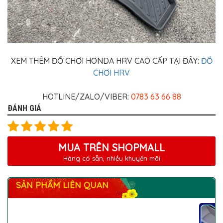
XEM THÊM ĐỒ CHƠI HONDA HRV CAO CẤP TẠI ĐÂY:
ĐỒ
CHƠI HRV
HOTLINE/ZALO/VIBER:
0783 63 66 88
ĐÁNH GIÁ
MUA TRÊN SHOPMALL
Hàng có sẵn, nhiều khuyến mãi
SẢN PHẨM LIÊN QUAN