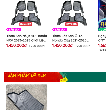
Thảm Sàn Nhựa 5D Honda
Thảm Lót Sàn Ô Tô
Bệ tỳ t
HRV 2023–2025 Chất Liệu
Honda City 2021–2025
CITY tí
TPE Cao Cấp Không Mùi
Nhựa 5D TPE Cao Cấp
dây đè
1,450,000đ
1,450,000đ
1,662
1,950,000đ
1,950,000đ
Kèm Rối 3 Tấm
Không Mùi Kèm Rối Chống
tạo độ
2,162,
Bẩn Chống Nước
hộp số
cấp
SẢN PHẨM ĐÃ XEM