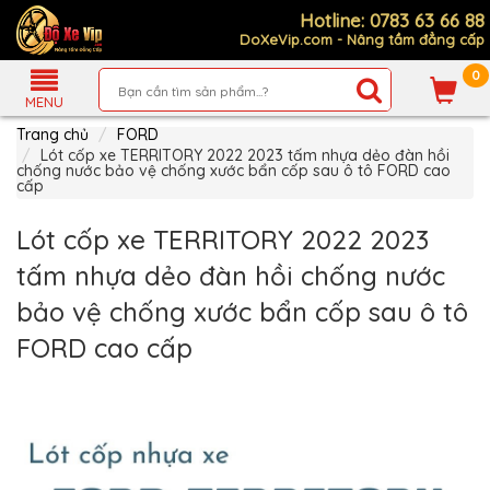
Hotline: 0783 63 66 88
DoXeVip.com - Nâng tầm đẳng cấp
0
Giới
Thiệu
MENU
Trang chủ
FORD
Sản
Phẩm
Lót cốp xe TERRITORY 2022 2023 tấm nhựa dẻo đàn hồi
chống nước bảo vệ chống xước bẩn cốp sau ô tô FORD cao
cấp
Hướng
Dẫn
Mua
Lót cốp xe TERRITORY 2022 2023
Hàng
tấm nhựa dẻo đàn hồi chống nước
Chính
Sách
bảo vệ chống xước bẩn cốp sau ô tô
Thanh
Toán
FORD cao cấp
Tin
Xe
Mới
Liên
hệ