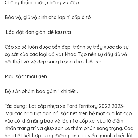
BỌC
Chống thấm nước, chống va đập
GHẾ
DA
Ô
Bảo vệ, giữ vệ sinh cho lớp nỉ cốp ô tô
TÔ
PHỤ
Lắp đặt đơn giản, dễ lau rửa
KIỆN
XE
CAO
Cốp xe sẽ luôn được bền đẹp, tránh sự trầy xước do sự
CẤP
cọ sát của các loại đồ vật khác. Tạo nên sự đầy đủ về
ĐỒ
nội thất và vẻ đẹp sang trọng cho chiếc xe.
CHƠI
XE
ĐẠP
Màu sắc : màu đen.
ĐỒ
CÔNG
Bộ sản phẩm bao gồm 1 chi tiết .
NGHỆ
KHÁC
Tác dụng : Lót cốp nhựa xe Ford Territory 2022 2023-
Với các họa tiết gân nổi sắc nét trên bề mặt của lót cốp
vừa có khả năng bảo vệ lớp nỉ ở cốp xe, vừa là điểm
nhấn trang trí và giúp sàn xe thêm phần sang trọng. Các
họa tiết kết hợp cùng đường gờ cao viền quanh chiếc lót