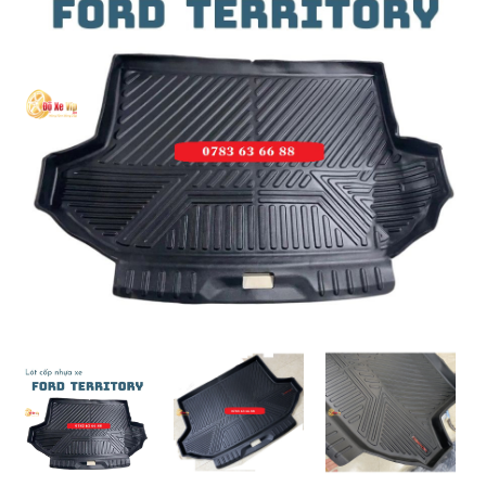
MUA
NHIỀU
NHẤT
KIA
TOYOTA
HONDA
MAZDA
SUBARU
CHEVROLET
NISSAN
VOLKSWAGEN
MERCEDES
HYUNDAI
FORD