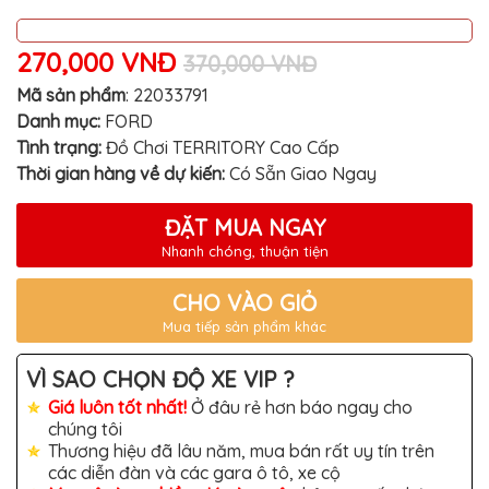
MITSUBISHI
BMW
270,000 VNĐ
370,000 VNĐ
VOLVO
Mã sản phẩm
:
22033791
Danh mục:
FORD
SUZUKI
Tình trạng:
Đồ Chơi TERRITORY Cao Cấp
PORSCHE
Thời gian hàng về dự kiến:
Có Sẵn Giao Ngay
LEXUS
ĐẶT MUA NGAY
MG
Nhanh chóng, thuận tiện
AUDI
CHO VÀO GIỎ
MINI
Mua tiếp sản phẩm khác
COOPER
PEUGEOT
VÌ SAO CHỌN ĐỘ XE VIP ?
VINFAST
Giá luôn tốt nhất!
Ở đâu rẻ hơn báo ngay cho
chúng tôi
ĐỒ
Thương hiệu đã lâu năm, mua bán rất uy tín trên
CHƠI
các diễn đàn và các gara ô tô, xe cộ
Ô