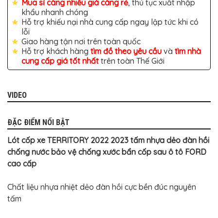
TÔ
Mua sỉ càng nhiều giá càng rẻ
, thủ tục xuất nhập
khẩu nhanh chóng
ĐỒ
Hỗ trợ khiếu nại nhà cung cấp ngay lập tức khi có
CHƠI
lỗi
XE
HƠI
Giao hàng tận nơi trên toàn quốc
MỚI
Hỗ trợ khách hàng
tìm đồ theo yêu cầu
và
tìm nhà
NHẤT
cung cấp giá tốt nhất
trên toàn Thế Giới
ĐỒ
CHƠI
XE
HƠI
VIDEO
CAO
CẤP
ĐẶC ĐIỂM NỔI BẬT
ĐỒ
CHƠI
Lót cốp xe TERRITORY 2022 2023 tấm nhựa dẻo đàn hồi
XE
MÁY
chống nước bảo vệ chống xước bẩn cốp sau ô tô FORD
cao cấp
DÁN
DECAL
Ô
Chất liệu nhựa nhiệt dẻo đàn hồi cực bền đúc nguyên
TÔ
tấm
ISUZU