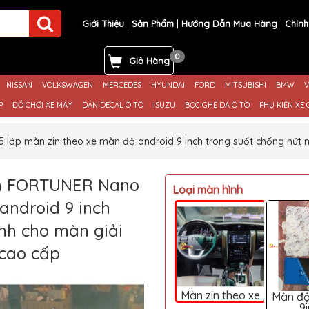
Giới Thiệu
Sản Phẩm
Hướng Dẫn Mua Hàng
Chính
0
Giỏ Hàng
NISSAN
VOLKSWAGEN
MERCEDES
HYUNDAI
FORD
MITSUBISHI
BMW
V
P
ĐỒ CHƠI XE MÁY
DÁN DECAL Ô TÔ
ISUZU
BỌC GHẾ DA Ô TÔ
PHỤ KIỆN XE 
lớp màn zin theo xe màn độ android 9 inch trong suốt chống nứt m
nh FORTUNER Nano
Loại màn hình
android 9 inch
nh cho màn giải
 cao cấp
Màn zin theo xe
Màn độ
9