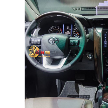
MUA
NHIỀU
NHẤT
KIA
TOYOTA
HONDA
MAZDA
SUBARU
CHEVROLET
NISSAN
VOLKSWAGEN
MERCEDES
HYUNDAI
FORD