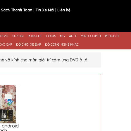
 Sách Thanh Toán
Tin Xe Mới
Liên hệ
OLVO
SUZUKI
PORSCHE
LEXUS
MG
AUDI
MINI COOPER
PEUGEOT
CAO CẤP
ĐỒ CHƠI XE ĐẠP
ĐỒ CÔNG NGHỆ KHÁC
ẻ vỡ kính cho màn giải trí cảm ứng DVD ô tô
 android
inch