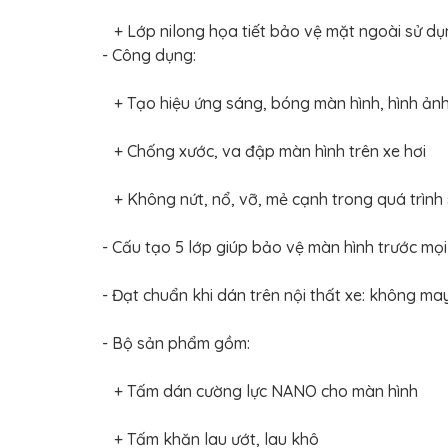
BỌC
GHẾ
+ Lớp nilong họa tiết bảo vệ mặt ngoài sử dụng
DA
Ô
- Công dụng:
TÔ
PHỤ
+ Tạo hiệu ứng sáng, bóng màn hình, hình ảnh
KIỆN
XE
CAO
+ Chống xước, va đập màn hình trên xe hơi
CẤP
ĐỒ
+ Không nứt, nổ, vỡ, mẻ cạnh trong quá trình
CHƠI
XE
ĐẠP
- Cấu tạo 5 lớp giúp bảo vệ màn hình trước mọi
ĐỒ
CÔNG
- Đạt chuẩn khi dán trên nội thất xe: không m
NGHỆ
KHÁC
- Bộ sản phẩm gồm:
+ Tấm dán cường lực NANO cho màn hình
+ Tấm khăn lau ướt, lau khô