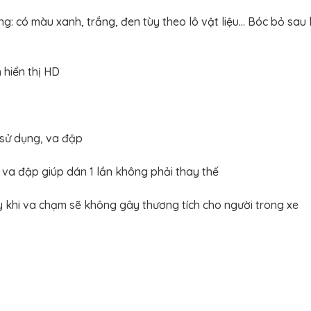
: có màu xanh, trắng, đen tùy theo lô vật liệu... Bóc bỏ sau 
 hiển thị HD
 sử dụng, va đập
 va đập giúp dán 1 lần không phải thay thế
ay khi va chạm sẽ không gây thương tích cho người trong xe