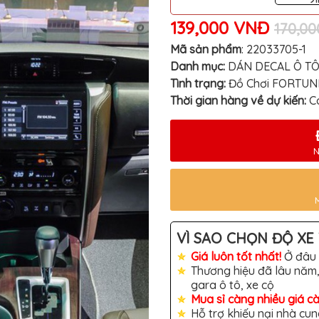
139,000 VNĐ
170,0
Mã sản phẩm
:
22033705-1
Danh mục:
DÁN DECAL Ô T
Tình trạng:
Đồ Chơi FORTUN
Thời gian hàng về dự kiến:
C
N
VÌ SAO CHỌN ĐỘ XE 
Giá luôn tốt nhất!
Ở đâu 
Thương hiệu đã lâu năm,
gara ô tô, xe cộ
Mua sỉ càng nhiều giá c
Hỗ trợ khiếu nại nhà cun