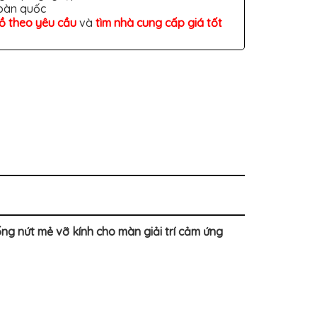
toàn quốc
đồ theo yêu cầu
và
tìm nhà cung cấp giá tốt
g nứt mẻ vỡ kính cho màn giải trí cảm ứng