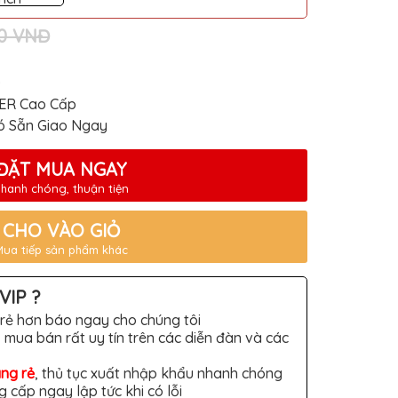
00 VNĐ
Ô
ER Cao Cấp
ó Sẵn Giao Ngay
ĐẶT MUA NGAY
hanh chóng, thuận tiện
CHO VÀO GIỎ
Mua tiếp sản phẩm khác
VIP ?
rẻ hơn báo ngay cho chúng tôi
 mua bán rất uy tín trên các diễn đàn và các
àng rẻ
, thủ tục xuất nhập khẩu nhanh chóng
g cấp ngay lập tức khi có lỗi