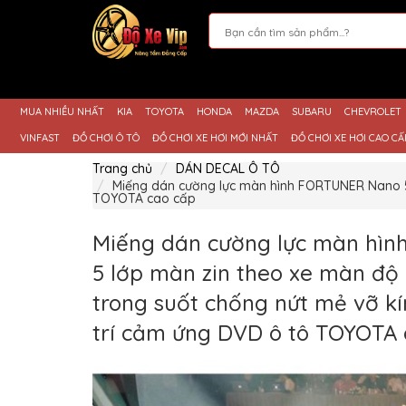
Giới
Thiệu
MUA NHIỀU NHẤT
KIA
TOYOTA
HONDA
MAZDA
SUBARU
CHEVROLET
Sản
Phẩm
VINFAST
ĐỒ CHƠI Ô TÔ
ĐỒ CHƠI XE HƠI MỚI NHẤT
ĐỒ CHƠI XE HƠI CAO CẤ
Hướng
Trang chủ
DÁN DECAL Ô TÔ
Dẫn
Miếng dán cường lực màn hình FORTUNER Nano 5 
Mua
TOYOTA cao cấp
Hàng
Chính
Miếng dán cường lực màn hì
Sách
Thanh
5 lớp màn zin theo xe màn độ 
Toán
trong suốt chống nứt mẻ vỡ kí
Tin
Xe
trí cảm ứng DVD ô tô TOYOTA
Mới
Liên
hệ