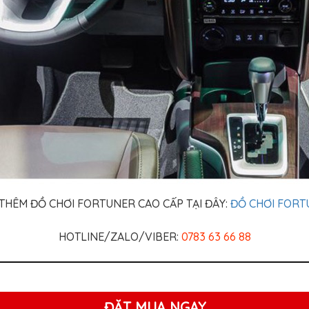
THÊM ĐỒ CHƠI FORTUNER CAO CẤP TẠI ĐÂY:
ĐỒ CHƠI FORT
HOTLINE/ZALO/VIBER:
0783 63 66 88
ĐẶT MUA NGAY