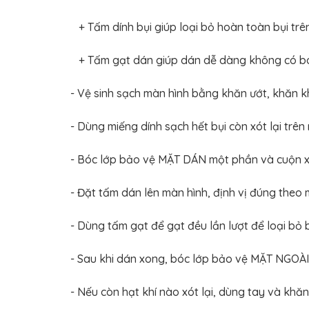
+ Tấm dính bụi giúp loại bỏ hoàn toàn bụi trê
+ Tấm gạt dán giúp dán dễ dàng không có b
- Vệ sinh sạch màn hình bằng khăn ướt, khăn 
- Dùng miếng dính sạch hết bụi còn xót lại trê
- Bóc lớp bảo vệ MẶT DÁN một phần và cuộn xu
- Đặt tấm dán lên màn hình, định vị đúng theo 
- Dùng tấm gạt để gạt đều lần lượt để loại bỏ 
- Sau khi dán xong, bóc lớp bảo vệ MẶT NGOÀI
- Nếu còn hạt khí nào xót lại, dùng tay và khă