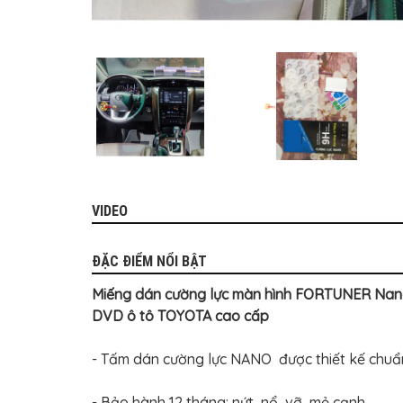
MITSUBISHI
BMW
VOLVO
SUZUKI
PORSCHE
LEXUS
MG
VIDEO
AUDI
MINI
ĐẶC ĐIỂM NỔI BẬT
COOPER
Miếng dán cường lực màn hình FORTUNER Nano 5
PEUGEOT
DVD ô tô TOYOTA cao cấp
VINFAST
- Tấm dán cường lực NANO được thiết kế chuẩn
ĐỒ
CHƠI
Ô
- Bảo hành 12 tháng: nứt, nổ, vỡ, mẻ cạnh