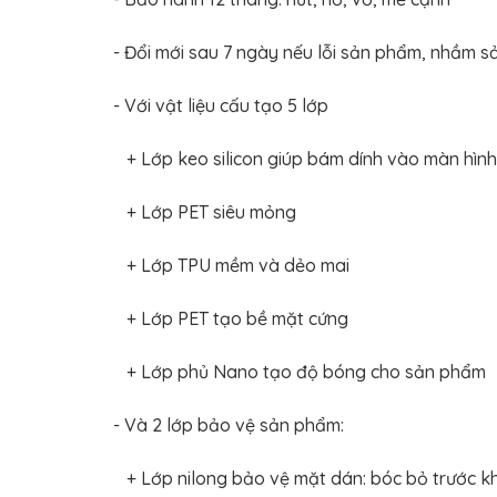
TÔ
ĐỒ
- Đổi mới sau 7 ngày nếu lỗi sản phẩm, nhầm 
CHƠI
XE
HƠI
- Với vật liệu cấu tạo 5 lớp
MỚI
NHẤT
+ Lớp keo silicon giúp bám dính vào màn hình
ĐỒ
CHƠI
XE
+ Lớp PET siêu mỏng
HƠI
CAO
CẤP
+ Lớp TPU mềm và dẻo mai
ĐỒ
CHƠI
+ Lớp PET tạo bề mặt cứng
XE
MÁY
+ Lớp phủ Nano tạo độ bóng cho sản phẩm
DÁN
DECAL
Ô
- Và 2 lớp bảo vệ sản phẩm:
TÔ
ISUZU
+ Lớp nilong bảo vệ mặt dán: bóc bỏ trước kh