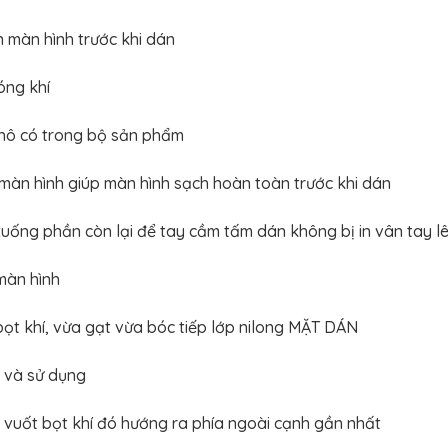
n màn hình trước khi dán
óng khí
khô có trong bộ sản phẩm
n màn hình giúp màn hình sạch hoàn toàn trước khi dán
ống phần còn lại để tay cầm tấm dán không bị in vân tay l
màn hình
bọt khí, vừa gạt vừa bóc tiếp lớp nilong MẶT DÁN
 và sử dụng
n vuốt bọt khí đó hướng ra phía ngoài cạnh gần nhất