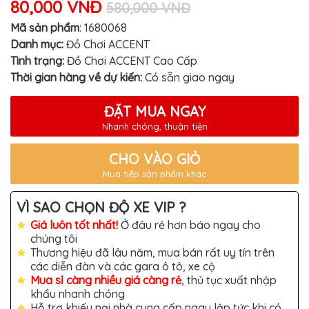
80,000 VNĐ
MITSUBISHI
580,000 VNĐ
Mã sản phẩm
:
1680068
BMW
Danh mục:
Đồ Chơi ACCENT
VOLVO
Tình trạng:
Đồ Chơi ACCENT Cao Cấp
Thời gian hàng về dự kiến:
Có sẵn giao ngay
SUZUKI
PORSCHE
ĐẶT MUA NGAY
LEXUS
Nhanh chóng, thuận tiện
MG
CHO VÀO GIỎ
AUDI
Mua tiếp sản phẩm khác
MINI
VÌ SAO CHỌN ĐỘ XE VIP ?
COOPER
Giá luôn tốt nhất!
Ở đâu rẻ hơn báo ngay cho
PEUGEOT
chúng tôi
Thương hiệu đã lâu năm, mua bán rất uy tín trên
VINFAST
các diễn đàn và các gara ô tô, xe cộ
Mua sỉ càng nhiều giá càng rẻ
, thủ tục xuất nhập
ĐỒ
CHƠI
khẩu nhanh chóng
Ô
Hỗ trợ khiếu nại nhà cung cấp ngay lập tức khi có