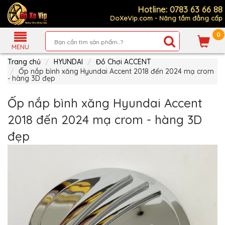
Hotline: 0783 63 66 88
DoXeVip.com - Nâng tầm đẳng cấp
0
Giới
Thiệu
MENU
Trang chủ
HYUNDAI
Đồ Chơi ACCENT
Sản
Phẩm
Ốp nắp bình xăng Hyundai Accent 2018 đến 2024 mạ crom
- hàng 3D đẹp
Hướng
Dẫn
Ốp nắp bình xăng Hyundai Accent
Mua
Hàng
2018 đến 2024 mạ crom - hàng 3D
Chính
đẹp
Sách
Thanh
Toán
Tin
Xe
Mới
Liên
hệ