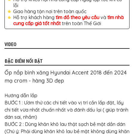
TÔ
lỗi
Giao hàng tận nơi trên toàn quốc
ĐỒ
CHƠI
Hỗ trợ khách hàng
tìm đồ theo yêu cầu
và
tìm nhà
XE
cung cấp giá tốt nhất
trên toàn Thế Giới
HƠI
MỚI
NHẤT
VIDEO
ĐỒ
CHƠI
XE
HƠI
ĐẶC ĐIỂM NỔI BẬT
CAO
CẤP
Ốp nắp bình xăng Hyundai Accent 2018 đến 2024
ĐỒ
mạ crom - hàng 3D đẹp
CHƠI
XE
MÁY
Hướng dẫn lắp
DÁN
BƯỚC 1 : Ướm thử các chi tiết vào vị trí cần lắp đặt, lấy
DECAL
chi tiết vừa nhất chuẩn nhất và đánh dấu lại ( giúp tránh
Ô
TÔ
dán sai, nhầm)
BƯỚC 2 : Dùng khăn khô lau thật sạch bề mặt dần dán
ISUZU
(Chú ý: Phải dùng khăn khô lau bề mặt không dùng khăn