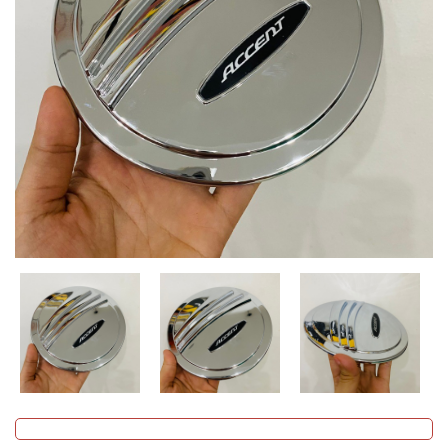
MUA
NHIỀU
NHẤT
KIA
TOYOTA
HONDA
MAZDA
SUBARU
CHEVROLET
NISSAN
VOLKSWAGEN
MERCEDES
HYUNDAI
FORD