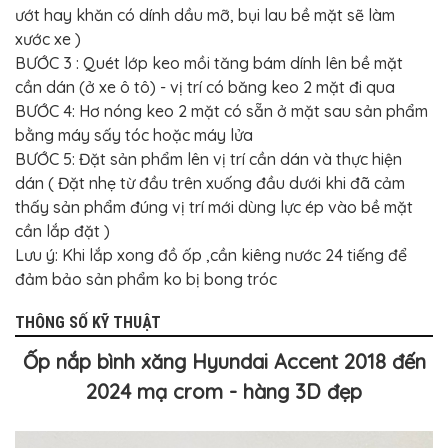
BỌC
ướt hay khăn có dính dầu mỡ, bụi lau bề mặt sẽ làm
GHẾ
DA
xước xe )
Ô
BƯỚC 3 : Quét lớp keo mồi tăng bám dính lên bề mặt
TÔ
cần dán (ở xe ô tô) - vị trí có băng keo 2 mặt đi qua
PHỤ
BƯỚC 4: Hơ nóng keo 2 mặt có sẵn ở mặt sau sản phẩm
KIỆN
XE
bằng máy sấy tóc hoặc máy lửa
CAO
BƯỚC 5: Đặt sản phẩm lên vị trí cần dán và thực hiện
CẤP
dán ( Đặt nhẹ từ đầu trên xuống đầu dưới khi đã cảm
ĐỒ
thấy sản phẩm đúng vị trí mới dùng lực ép vào bề mặt
CHƠI
XE
cần lắp đặt )
ĐẠP
Lưu ý: Khi lắp xong đồ ốp ,cần kiêng nước 24 tiếng để
ĐỒ
đảm bảo sản phẩm ko bị bong tróc
CÔNG
NGHỆ
KHÁC
THÔNG SỐ KỸ THUẬT
Ốp nắp bình xăng Hyundai Accent 2018 đến
2024 mạ crom - hàng 3D đẹp