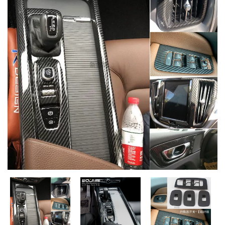
MUA
NHIỀU
NHẤT
KIA
TOYOTA
HONDA
MAZDA
SUBARU
CHEVROLET
NISSAN
VOLKSWAGEN
MERCEDES
HYUNDAI
FORD