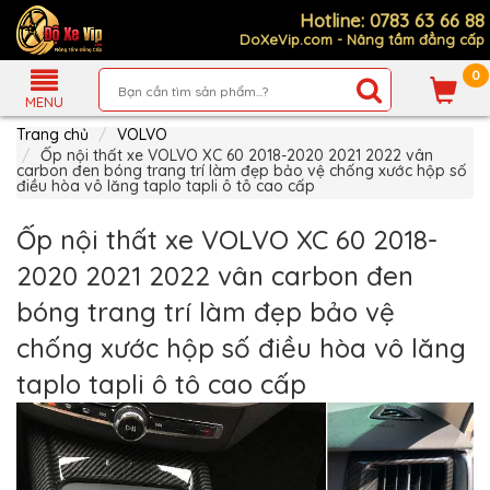
Hotline: 0783 63 66 88
DoXeVip.com - Nâng tầm đẳng cấp
0
Giới
Thiệu
MENU
Trang chủ
VOLVO
Sản
Phẩm
Ốp nội thất xe VOLVO XC 60 2018-2020 2021 2022 vân
carbon đen bóng trang trí làm đẹp bảo vệ chống xước hộp số
điều hòa vô lăng taplo tapli ô tô cao cấp
Hướng
Dẫn
Mua
Ốp nội thất xe VOLVO XC 60 2018-
Hàng
2020 2021 2022 vân carbon đen
Chính
Sách
bóng trang trí làm đẹp bảo vệ
Thanh
Toán
chống xước hộp số điều hòa vô lăng
Tin
taplo tapli ô tô cao cấp
Xe
Mới
Liên
hệ