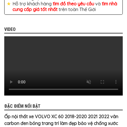
BỌC
Hỗ trợ khách hàng
tìm đồ theo yêu cầu
và
tìm nhà
GHẾ
cung cấp giá tốt nhất
trên toàn Thế Giới
DA
Ô
TÔ
PHỤ
VIDEO
KIỆN
XE
CAO
CẤP
ĐỒ
CHƠI
XE
ĐẠP
ĐỒ
CÔNG
NGHỆ
KHÁC
ĐẶC ĐIỂM NỔI BẬT
Ốp nội thất xe VOLVO XC 60 2018-2020 2021 2022 vân
carbon đen bóng trang trí làm đẹp bảo vệ chống xước