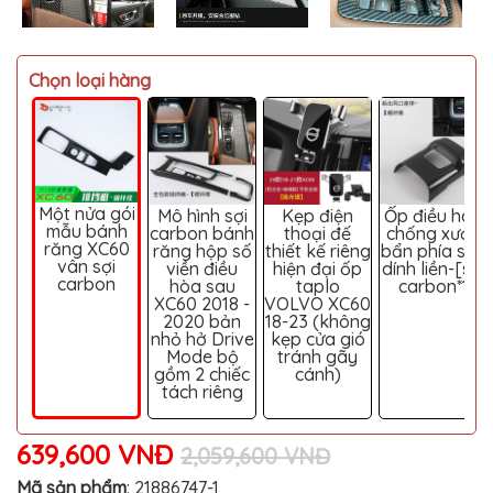
MITSUBISHI
BMW
Chọn loại hàng
VOLVO
SUZUKI
PORSCHE
LEXUS
Một nửa gói
Mô hình sợi
Kẹp điện
Ốp điều hòa
mẫu bánh
carbon bánh
thoại đế
chống xước
MG
răng XC60
răng hộp số
thiết kế riêng
bẩn phía sau
vân sợi
viền điều
hiện đại ốp
dính liền-[sợi
AUDI
carbon
hòa sau
taplo
carbon*1
XC60 2018 -
VOLVO XC60
MINI
2020 bản
18-23 (không
COOPER
nhỏ hở Drive
kẹp cửa gió
Mode bộ
tránh gãy
PEUGEOT
gồm 2 chiếc
cánh)
tách riêng
VINFAST
639,600 VNĐ
ĐỒ
2,059,600 VNĐ
CHƠI
Ô
Mã sản phẩm
:
21886747-1