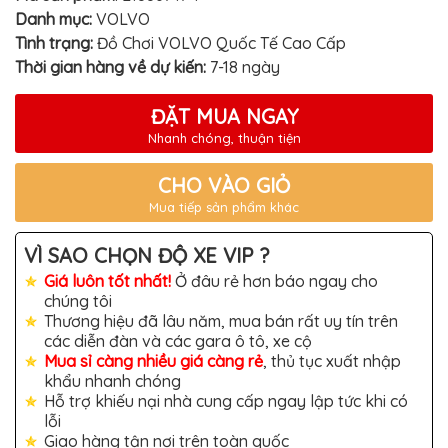
TÔ
Danh mục:
VOLVO
ĐỒ
Tình trạng:
Đồ Chơi VOLVO Quốc Tế Cao Cấp
CHƠI
Thời gian hàng về dự kiến:
7-18 ngày
XE
HƠI
MỚI
ĐẶT MUA NGAY
NHẤT
Nhanh chóng, thuận tiện
ĐỒ
CHƠI
XE
CHO VÀO GIỎ
HƠI
Mua tiếp sản phẩm khác
CAO
CẤP
VÌ SAO CHỌN ĐỘ XE VIP ?
ĐỒ
CHƠI
Giá luôn tốt nhất!
Ở đâu rẻ hơn báo ngay cho
XE
chúng tôi
MÁY
Thương hiệu đã lâu năm, mua bán rất uy tín trên
DÁN
các diễn đàn và các gara ô tô, xe cộ
DECAL
Mua sỉ càng nhiều giá càng rẻ
, thủ tục xuất nhập
Ô
khẩu nhanh chóng
TÔ
Hỗ trợ khiếu nại nhà cung cấp ngay lập tức khi có
ISUZU
lỗi
Giao hàng tận nơi trên toàn quốc