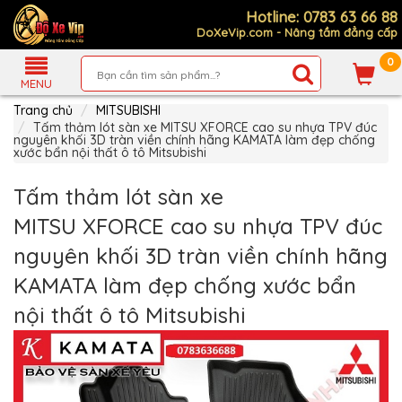
Hotline: 0783 63 66 88
DoXeVip.com - Nâng tầm đẳng cấp
0
Giới
Thiệu
MENU
Trang chủ
MITSUBISHI
Sản
Phẩm
Tấm thảm lót sàn xe MITSU XFORCE cao su nhựa TPV đúc
nguyên khối 3D tràn viền chính hãng KAMATA làm đẹp chống
xước bẩn nội thất ô tô Mitsubishi
Hướng
Dẫn
Mua
Tấm thảm lót sàn xe
Hàng
MITSU XFORCE cao su nhựa TPV đúc
Chính
Sách
nguyên khối 3D tràn viền chính hãng
Thanh
Toán
KAMATA làm đẹp chống xước bẩn
Tin
nội thất ô tô Mitsubishi
Xe
Mới
Liên
hệ