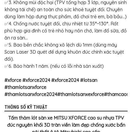
✅3. Không mùi độc hại (TPV tổng hợp 3 lớp, nguyên sinh
không tái chế) an toàn cho sức khoẻ tuyệt đối. Chuyên
dùng làm hộp đựng thực phẩm, đồ chơi trẻ em, bà bầu...)
✅4. Chống nước tuyệt đối, chịu nhiệt từ 35°~130°. Rất
phù hợp gia đình có trẻ nhỏ hay nôn chớ, làm đổ sữa, đồ
ăn ra sàn...
✅5. Bao bền chắc không xô lệch dù 1mm (dùng máy
Scan Laser 3D quét để dựng khuôn đúc chính xác tuyệt
đối).
✅6. Bảo hành 1 năm. (nếu có lỗi nhà sản xuất)
#xforce #xforce2024 #xforce2024 #lotsan
#thamlotsanxforce
#thamlotsanxforce2024#thamlotsanxexforce#thamcaosu
THÔNG SỐ KỸ THUẬT
Tấm thảm lót sàn xe MITSU XFORCE cao su nhựa TPV
đúc nguyên khối 3D tràn viền làm đẹp chống xước bẩn
nội thất ô tô Mitsubishi cao cấp