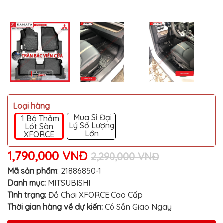
MITSUBISHI
BMW
VOLVO
SUZUKI
PORSCHE
LEXUS
Loại hàng
MG
Mua Sỉ Đại
1 Bộ Thảm
Lý Số Lượng
AUDI
Lót Sàn
Lớn
XFORCE
MINI
COOPER
1,790,000 VNĐ
2,290,000 VNĐ
PEUGEOT
Mã sản phẩm
:
21886850-1
Danh mục:
MITSUBISHI
VINFAST
Tình trạng:
Đồ Chơi XFORCE Cao Cấp
ĐỒ
Thời gian hàng về dự kiến:
Có Sẵn Giao Ngay
CHƠI
Ô