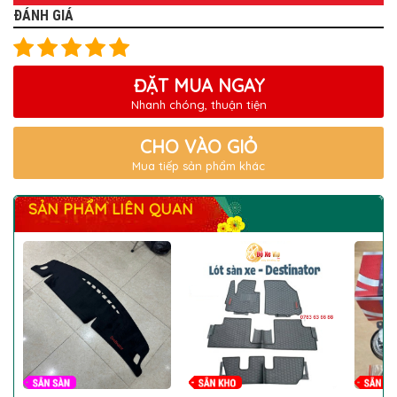
ĐÁNH GIÁ
ĐẶT MUA NGAY
Nhanh chóng, thuận tiện
CHO VÀO GIỎ
Mua tiếp sản phẩm khác
SẢN PHẨM LIÊN QUAN