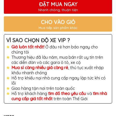
TÔ
ĐẶT MUA NGAY
Nhanh chóng, thuận tiện
ĐỒ
CHƠI
XE
CHO VÀO GIỎ
HƠI
MỚI
Mua tiếp sản phẩm khác
NHẤT
ĐỒ
VÌ SAO CHỌN ĐỘ XE VIP ?
CHƠI
XE
Giá luôn tốt nhất!
Ở đâu rẻ hơn báo ngay cho
HƠI
chúng tôi
CAO
Thương hiệu đã lâu năm, mua bán rất uy tín trên
CẤP
các diễn đàn và các gara ô tô, xe cộ
ĐỒ
Mua sỉ càng nhiều giá càng rẻ
, thủ tục xuất nhập
CHƠI
khẩu nhanh chóng
XE
Hỗ trợ khiếu nại nhà cung cấp ngay lập tức khi có
MÁY
lỗi
DÁN
Giao hàng tận nơi trên toàn quốc
DECAL
Hỗ trợ khách hàng
tìm đồ theo yêu cầu
và
tìm nhà
Ô
cung cấp giá tốt nhất
trên toàn Thế Giới
TÔ
ISUZU