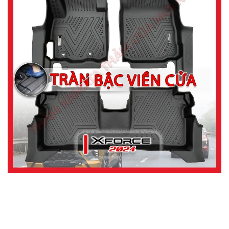
MUA
NHIỀU
NHẤT
KIA
TOYOTA
HONDA
MAZDA
SUBARU
CHEVROLET
NISSAN
VOLKSWAGEN
MERCEDES
HYUNDAI
FORD