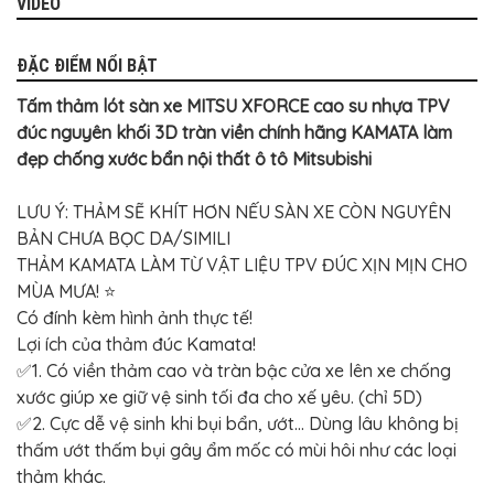
VIDEO
BỌC
GHẾ
DA
Ô
ĐẶC ĐIỂM NỔI BẬT
TÔ
Tấm thảm lót sàn xe MITSU XFORCE cao su nhựa TPV
PHỤ
KIỆN
đúc nguyên khối 3D tràn viền chính hãng KAMATA làm
XE
đẹp chống xước bẩn nội thất ô tô Mitsubishi
CAO
CẤP
LƯU Ý: THẢM SẼ KHÍT HƠN NẾU SÀN XE CÒN NGUYÊN
ĐỒ
CHƠI
BẢN CHƯA BỌC DA/SIMILI
XE
THẢM KAMATA LÀM TỪ VẬT LIỆU TPV ĐÚC XỊN MỊN CHO
ĐẠP
MÙA MƯA! ⭐️
ĐỒ
Có đính kèm hình ảnh thực tế!
CÔNG
NGHỆ
Lợi ích của thảm đúc Kamata!
KHÁC
✅1. Có viền thảm cao và tràn bậc cửa xe lên xe chống
xước giúp xe giữ vệ sinh tối đa cho xế yêu. (chỉ 5D)
✅2. Cực dễ vệ sinh khi bụi bẩn, ướt... Dùng lâu không bị
thấm ướt thấm bụi gây ẩm mốc có mùi hôi như các loại
thảm khác.