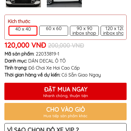
MITSUBISHI
BMW
Kích thước
VOLVO
60 x 60
90 x 90
120 x 120
40 x 40
SUZUKI
inbox shop
inbox shop
PORSCHE
120,000 VNĐ
200,000 VNĐ
LEXUS
Mã sản phẩm
:
22033819-1
Danh mục:
DÁN DECAL Ô TÔ
MG
Tình trạng:
Đồ Chơi Xe Hơi Cao Cấp
AUDI
Thời gian hàng về dự kiến:
Có Sẵn Giao Ngay
MINI
COOPER
ĐẶT MUA NGAY
Nhanh chóng, thuận tiện
PEUGEOT
CHO VÀO GIỎ
VINFAST
Mua tiếp sản phẩm khác
ĐỒ
CHƠI
Ô
VÌ SAO CHỌN ĐỘ XE VIP ?