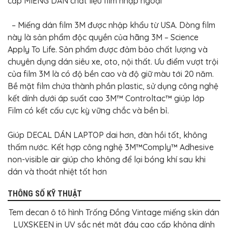
cấp MIẾNG DÁN chất liệu film nhập ngoại
– Miếng dán film 3M được nhập khẩu từ USA. Dòng film
này là sản phẩm độc quyền của hãng 3M – Science
Apply To Life. Sản phẩm được đảm bảo chất lượng và
chuyên dụng dán siêu xe, oto, nội thất. Ưu điểm vượt trội
của film 3M là có độ bền cao và độ giữ màu tới 20 năm.
Bề mặt film chứa thành phần plastic, sử dụng công nghệ
kết dính dưới áp suất cao 3M™ Controltac™ giúp lớp
Film có kết cấu cực kỳ vững chắc và bền bỉ.
Giúp DECAL DÁN LAPTOP dai hơn, đàn hồi tốt, không
thấm nước. Kết hợp công nghệ 3M™Comply™ Adhesive
non-visible air giúp cho không để lại bóng khí sau khi
dán và thoát nhiệt tốt hơn
THÔNG SỐ KỸ THUẬT
Tem decan ô tô hình Trống Đồng Vintage miếng skin dán
LUXSKEEN in UV sắc nét mặt đáy cao cấp không dính