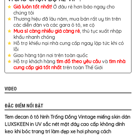
TÔ
Giá luôn tốt nhất!
Ở đâu rẻ hơn báo ngay cho
ĐỒ
chúng tôi
CHƠI
Thương hiệu đã lâu năm, mua bán rất uy tín trên
XE
các diễn đàn và các gara ô tô, xe cộ
HƠI
MỚI
Mua sỉ càng nhiều giá càng rẻ
, thủ tục xuất nhập
NHẤT
khẩu nhanh chóng
Hỗ trợ khiếu nại nhà cung cấp ngay lập tức khi có
ĐỒ
lỗi
CHƠI
XE
Giao hàng tận nơi trên toàn quốc
HƠI
Hỗ trợ khách hàng
tìm đồ theo yêu cầu
và
tìm nhà
CAO
cung cấp giá tốt nhất
trên toàn Thế Giới
CẤP
ĐỒ
CHƠI
XE
VIDEO
MÁY
DÁN
ĐẶC ĐIỂM NỔI BẬT
DECAL
Ô
Tem decan ô tô hình Trống Đồng Vintage miếng skin dán
TÔ
LUXSKEEN in UV sắc nét mặt đáy cao cấp không dính
ISUZU
keo khi bóc trang trí làm đẹp xe hơi phong cách