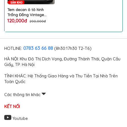
Tem decan ô tô hình
Trống Đồng Vintage
miếng skin dán LUXSKEEN
120,000đ
200,000đ
in UV sắc nét mặt đáy cao
cấp không dính keo khi
bóc trang trí làm đẹp xe
hơi phong cách
0783 63 66 88
HOTLINE:
(8h30:17h30 T2-T6)
HÀ NỘI: Khu Đô Thị Dịch Vọng, Đường Thành Thái, Quận Cầu
Giấy, TP. Hà Nội
TỈNH KHÁC: Hệ Thống Giao Hàng và Thu Tiền Tại Nhà Trên
Toàn Quốc
Các thông tin khác
KẾT NỐI
Youtube