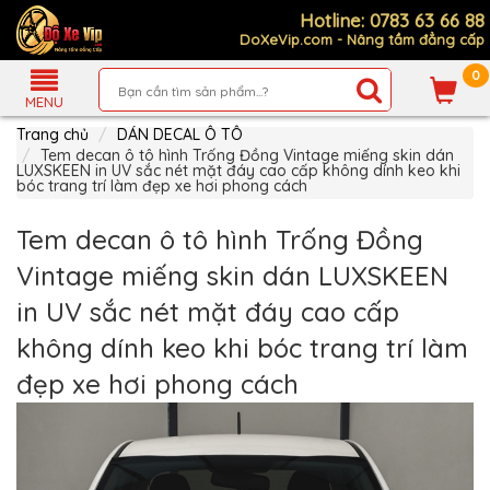
Hotline: 0783 63 66 88
DoXeVip.com - Nâng tầm đẳng cấp
0
Giới
Thiệu
MENU
Trang chủ
DÁN DECAL Ô TÔ
Sản
Phẩm
Tem decan ô tô hình Trống Đồng Vintage miếng skin dán
LUXSKEEN in UV sắc nét mặt đáy cao cấp không dính keo khi
bóc trang trí làm đẹp xe hơi phong cách
Hướng
Dẫn
Mua
Tem decan ô tô hình Trống Đồng
Hàng
Vintage miếng skin dán LUXSKEEN
Chính
Sách
in UV sắc nét mặt đáy cao cấp
Thanh
Toán
không dính keo khi bóc trang trí làm
Tin
đẹp xe hơi phong cách
Xe
Mới
Liên
hệ