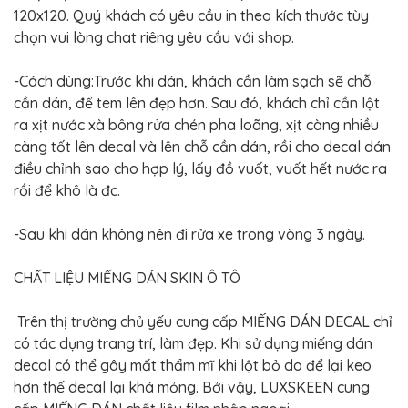
120x120. Quý khách có yêu cầu in theo kích thước tùy
chọn vui lòng chat riêng yêu cầu với shop.
-Cách dùng:Trước khi dán, khách cần làm sạch sẽ chỗ
cần dán, để tem lên đẹp hơn. Sau đó, khách chỉ cần lột
ra xịt nước xà bông rửa chén pha loãng, xịt càng nhiều
càng tốt lên decal và lên chỗ cần dán, rồi cho decal dán
điều chỉnh sao cho hợp lý, lấy đồ vuốt, vuốt hết nước ra
rồi để khô là đc.
-Sau khi dán không nên đi rửa xe trong vòng 3 ngày.
CHẤT LIỆU MIẾNG DÁN SKIN Ô TÔ
Trên thị trường chủ yếu cung cấp MIẾNG DÁN DECAL chỉ
có tác dụng trang trí, làm đẹp. Khi sử dụng miếng dán
decal có thể gây mất thẩm mĩ khi lột bỏ do để lại keo
hơn thế decal lại khá mỏng. Bởi vậy, LUXSKEEN cung