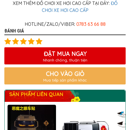
XEM THÊM ĐỒ CHƠI XE HƠI CAO CẤP TẠI ĐÂY:
ĐỒ
CHƠI XE HƠI CAO CẤP
HOTLINE/ZALO/VIBER:
0783 63 66 88
ĐÁNH GIÁ
ĐẶT MUA NGAY
Nhanh chóng, thuận tiện
CHO VÀO GIỎ
Mua tiếp sản phẩm khác
SẢN PHẨM LIÊN QUAN