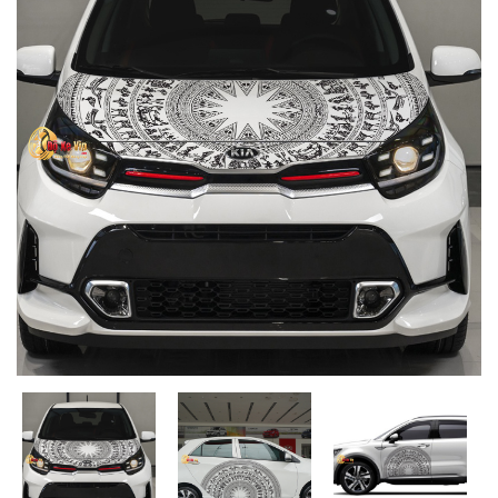
MUA
NHIỀU
NHẤT
KIA
TOYOTA
HONDA
MAZDA
SUBARU
CHEVROLET
NISSAN
VOLKSWAGEN
MERCEDES
HYUNDAI
FORD