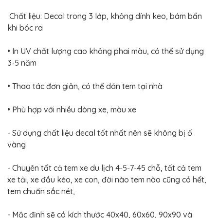
BỌC
GHẾ
Chất liệu: Decal trong 3 lớp, không dính keo, bám bẩn
DA
Ô
khi bóc ra
TÔ
PHỤ
• In UV chất lượng cao không phai màu, có thể sử dụng
KIỆN
3-5 năm
XE
CAO
CẤP
• Thao tác đơn giản, có thể dán tem tại nhà
ĐỒ
CHƠI
• Phù hợp với nhiều dòng xe, màu xe
XE
ĐẠP
- Sử dụng chất liệu decal tốt nhất nên sẽ không bị ố
ĐỒ
CÔNG
vàng
NGHỆ
KHÁC
- Chuyên tất cả tem xe du lịch 4-5-7-45 chỗ, tất cả tem
xe tải, xe đầu kéo, xe con, đời nào tem nào cũng có hết,
tem chuẩn sắc nét,
- Mặc định sẽ có kích thước 40x40, 60x60, 90x90 và