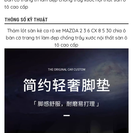
tô cao cấp
THÔNG SỐ KỸ THUẬT
Thảm lót sàn kẻ ca rô xe MAZDA 2 3 6 CX 8 5 30 chia ô
bàn cờ trang trí làm đẹp chống trầy xước nội thất sàn ô
tô cao cấp