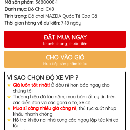
TÔ
Mã sản phẩm
:
5680008-1
Danh mục:
Đồ Chơi CX8
ĐỒ
CHƠI
Tình trạng:
Đồ chơi MAZDA Quốc Tế Cao Cấ
XE
Thời gian hàng về dự kiến:
7-18 ngày
HƠI
MỚI
NHẤT
ĐẶT MUA NGAY
ĐỒ
Nhanh chóng, thuận tiện
CHƠI
XE
HƠI
CHO VÀO GIỎ
CAO
Mua tiếp sản phẩm khác
CẤP
ĐỒ
VÌ SAO CHỌN ĐỘ XE VIP ?
CHƠI
XE
Giá luôn tốt nhất!
Ở đâu rẻ hơn báo ngay cho
MÁY
chúng tôi
Thương hiệu đã lâu năm, mua bán rất uy tín trên
DÁN
các diễn đàn và các gara ô tô, xe cộ
DECAL
Ô
Mua sỉ càng nhiều giá càng rẻ
, thủ tục xuất nhập
TÔ
khẩu nhanh chóng
Hỗ trợ khiếu nại nhà cung cấp ngay lập tức khi có
ISUZU
lỗi