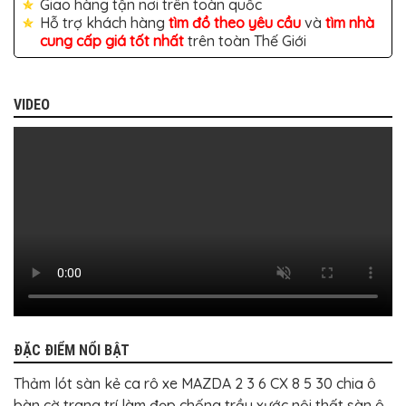
Giao hàng tận nơi trên toàn quốc
BỌC
GHẾ
Hỗ trợ khách hàng
tìm đồ theo yêu cầu
và
tìm nhà
DA
cung cấp giá tốt nhất
trên toàn Thế Giới
Ô
TÔ
PHỤ
VIDEO
KIỆN
XE
CAO
CẤP
ĐỒ
CHƠI
XE
ĐẠP
ĐỒ
CÔNG
NGHỆ
KHÁC
ĐẶC ĐIỂM NỔI BẬT
Thảm lót sàn kẻ ca rô xe MAZDA 2 3 6 CX 8 5 30 chia ô
bàn cờ trang trí làm đẹp chống trầy xước nội thất sàn ô