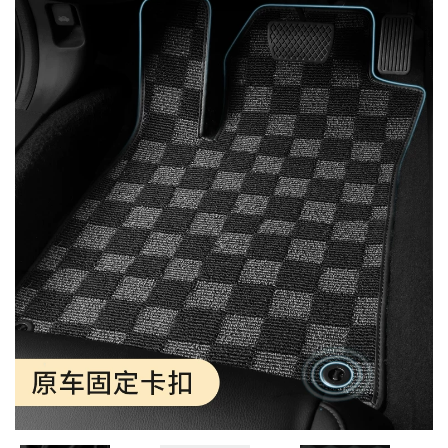
MUA
NHIỀU
NHẤT
KIA
TOYOTA
HONDA
MAZDA
SUBARU
CHEVROLET
NISSAN
VOLKSWAGEN
MERCEDES
HYUNDAI
FORD