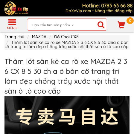
Hotline: 0783 63 66 88
DoXeVip.com - Nâng tầm đẳng cấp
0
Giới
Thiệu
MENU
Trang chủ
MAZDA
Đồ Chơi CX8
Sản
Phẩm
Thảm lót sàn kẻ ca rô xe MAZDA 2 3 6 CX 8 5 30 chia ô bàn
cờ trang trí làm đẹp chống trầy xước nội thất sàn ô tô cao cấp
Hướng
Dẫn
Thảm lót sàn kẻ ca rô xe MAZDA 2 3
Mua
Hàng
6 CX 8 5 30 chia ô bàn cờ trang trí
Chính
làm đẹp chống trầy xước nội thất
Sách
Thanh
sàn ô tô cao cấp
Toán
Tin
Xe
Mới
Liên
hệ