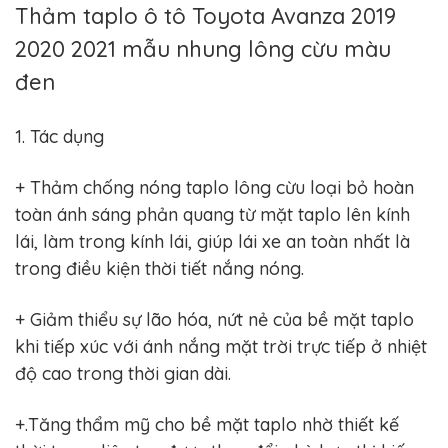
BỌC
Thảm taplo ô tô Toyota Avanza 2019
GHẾ
DA
2020 2021 mẫu nhung lông cừu màu
Ô
TÔ
đen
PHỤ
KIỆN
XE
1. Tác dụng
CAO
CẤP
+ Thảm chống nóng taplo lông cừu loại bỏ hoàn
ĐỒ
CHƠI
toàn ánh sáng phản quang từ mặt taplo lên kính
XE
lái, làm trong kính lái, giúp lái xe an toàn nhất là
ĐẠP
trong điều kiện thời tiết nắng nóng.
ĐỒ
CÔNG
NGHỆ
+ Giảm thiểu sự lão hóa, nứt nẻ của bề mặt taplo
KHÁC
khi tiếp xúc với ánh nắng mặt trời trực tiếp ở nhiệt
độ cao trong thời gian dài.
+.Tăng thẩm mỹ cho bề mặt taplo nhờ thiết kế