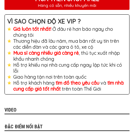
TÔ
Hàng có sẵn, nhiều khuyến mãi
ĐỒ
CHƠI
VÌ SAO CHỌN ĐỘ XE VIP ?
XE
HƠI
Giá luôn tốt nhất!
Ở đâu rẻ hơn báo ngay cho
MỚI
NHẤT
chúng tôi
Thương hiệu đã lâu năm, mua bán rất uy tín trên
ĐỒ
các diễn đàn và các gara ô tô, xe cộ
CHƠI
Mua sỉ càng nhiều giá càng rẻ
, thủ tục xuất nhập
XE
HƠI
khẩu nhanh chóng
CAO
Hỗ trợ khiếu nại nhà cung cấp ngay lập tức khi có
CẤP
lỗi
Giao hàng tận nơi trên toàn quốc
ĐỒ
CHƠI
Hỗ trợ khách hàng
tìm đồ theo yêu cầu
và
tìm nhà
XE
cung cấp giá tốt nhất
trên toàn Thế Giới
MÁY
DÁN
DECAL
VIDEO
Ô
TÔ
ISUZU
ĐẶC ĐIỂM NỔI BẬT