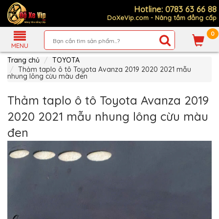
Hotline: 0783 63 66 88
DoXeVip.com - Nâng tầm đẳng cấp
0
Giới
Thiệu
MENU
Trang chủ
TOYOTA
Sản
Phẩm
Thảm taplo ô tô Toyota Avanza 2019 2020 2021 mẫu
nhung lông cừu màu đen
Hướng
Dẫn
Thảm taplo ô tô Toyota Avanza 2019
Mua
Hàng
2020 2021 mẫu nhung lông cừu màu
Chính
đen
Sách
Thanh
Toán
Tin
Xe
Mới
Liên
hệ