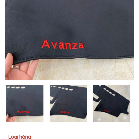
MUA
NHIỀU
NHẤT
KIA
TOYOTA
HONDA
MAZDA
SUBARU
CHEVROLET
NISSAN
VOLKSWAGEN
MERCEDES
HYUNDAI
FORD
Loại hàng