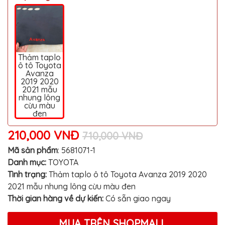
MITSUBISHI
BMW
VOLVO
SUZUKI
Thảm taplo
ô tô Toyota
Avanza
PORSCHE
2019 2020
2021 mẫu
LEXUS
nhung lông
cừu màu
MG
đen
AUDI
210,000 VNĐ
710,000 VNĐ
MINI
Mã sản phẩm
:
5681071-1
COOPER
Danh mục:
TOYOTA
PEUGEOT
Tình trạng:
Thảm taplo ô tô Toyota Avanza 2019 2020
2021 mẫu nhung lông cừu màu đen
VINFAST
Thời gian hàng về dự kiến:
Có sẵn giao ngay
ĐỒ
CHƠI
Ô
MUA TRÊN SHOPMALL