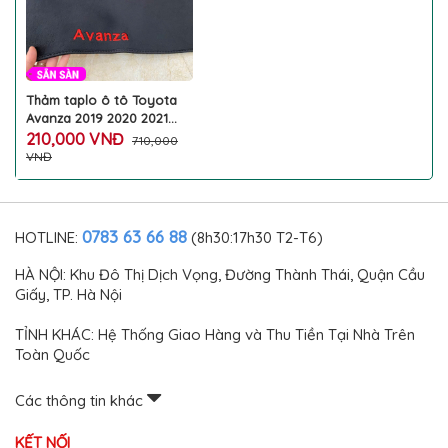
Thảm taplo ô tô Toyota
Avanza 2019 2020 2021
mẫu nhung lông cừu màu
210,000 VNĐ
710,000
đen
VNĐ
0783 63 66 88
HOTLINE:
(8h30:17h30 T2-T6)
HÀ NỘI: Khu Đô Thị Dịch Vọng, Đường Thành Thái, Quận Cầu
Giấy, TP. Hà Nội
TỈNH KHÁC: Hệ Thống Giao Hàng và Thu Tiền Tại Nhà Trên
Toàn Quốc
Các thông tin khác
KẾT NỐI