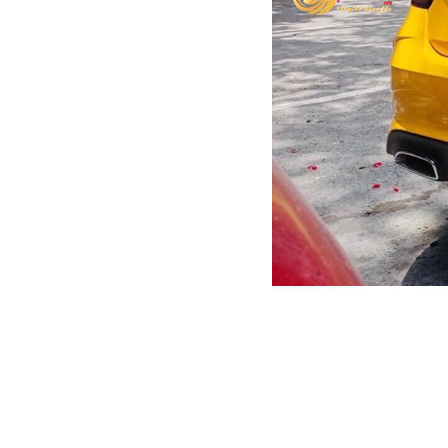
BỌC
GHẾ
DA
Ô
TÔ
PHỤ
KIỆN
XE
CAO
CẤP
ĐỒ
CHƠI
XE
ĐẠP
ĐỒ
CÔNG
NGHỆ
KHÁC