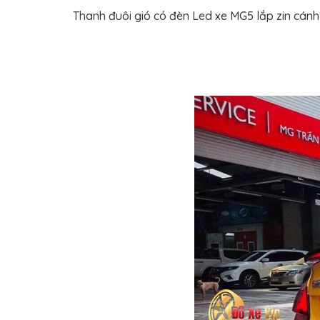
TÔ
Thanh đuôi gió có đèn Led xe MG5 lắp zin cán
ĐỒ
CHƠI
XE
HƠI
MỚI
NHẤT
ĐỒ
CHƠI
XE
HƠI
CAO
CẤP
ĐỒ
CHƠI
XE
MÁY
DÁN
DECAL
Ô
TÔ
ISUZU