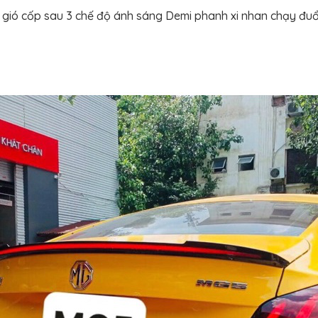
h gió cốp sau 3 chế độ ánh sáng Demi phanh xi nhan chạy đ