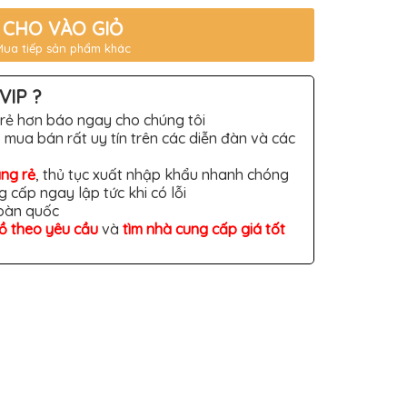
CHO VÀO GIỎ
Mua tiếp sản phẩm khác
VIP ?
rẻ hơn báo ngay cho chúng tôi
 mua bán rất uy tín trên các diễn đàn và các
àng rẻ
, thủ tục xuất nhập khẩu nhanh chóng
g cấp ngay lập tức khi có lỗi
toàn quốc
đồ theo yêu cầu
và
tìm nhà cung cấp giá tốt