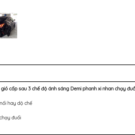
h gió cốp sau 3 chế độ ánh sáng Demi phanh xi nhan chạy đ
 nối hay dộ chế
 chạy đuổi