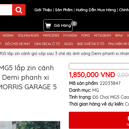
Giới Thiệu
Sản Phẩm
Hướng Dẫn Mua Hàng
Chính
0
Giỏ Hàng
NISSAN
VOLKSWAGEN
MERCEDES
HYUNDAI
FORD
MITSUBISHI
BMW
V
P
ĐỒ CHƠI XE MÁY
DÁN DECAL Ô TÔ
ISUZU
BỌC GHẾ DA Ô TÔ
PHỤ KIỆN XE 
MG5 lắp zin cánh gió cốp sau 3 chế độ ánh sáng Demi phanh xi nh
MG5 lắp zin cánh
1,850,000 VNĐ
2,0
g Demi phanh xi
Mã sản phẩm
:
22033847
 MORRIS GARAGE 5
Danh mục:
MG
Tình trạng:
Đồ Chơi MG5 Ca
Thời gian hàng về dự kiến:
C
N