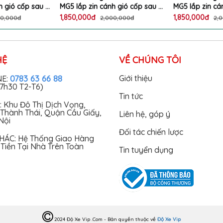
h gió cốp sau 3
MG5 lắp zin cánh gió cốp sau 3
MG5 lắp zin cá
g Demi phanh
chế độ ánh sáng Demi phanh
chế độ ánh sá
1,850,000đ
1,850,000đ
00,000đ
2,000,000đ
2,
ổi làm đẹp ô tô
xi nhan chạy đuổi làm đẹp ô tô
xi nhan chạy đ
 5 cao cấp
MORRIS GARAGE 5 cao cấp
MORRIS GARAG
HỆ
VỀ CHÚNG TÔI
0783 63 66 88
Giới thiệu
NE:
17h30 T2-T6)
Tin tức
: Khu Đô Thị Dịch Vọng,
Thành Thái, Quận Cầu Giấy,
Liên hệ, góp ý
Nội
Đối tác chiến lược
HÁC: Hệ Thống Giao Hàng
Tiền Tại Nhà Trên Toàn
Tin tuyển dụng
2024 Độ Xe Vip .Com - Bản quyền thuộc về
Độ Xe Vip