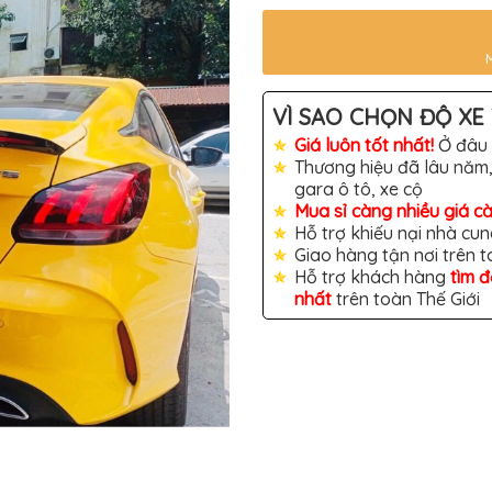
VÌ SAO CHỌN ĐỘ XE 
Giá luôn tốt nhất!
Ở đâu 
Thương hiệu đã lâu năm,
gara ô tô, xe cộ
Mua sỉ càng nhiều giá c
Hỗ trợ khiếu nại nhà cun
Giao hàng tận nơi trên 
Hỗ trợ khách hàng
tìm 
nhất
trên toàn Thế Giới