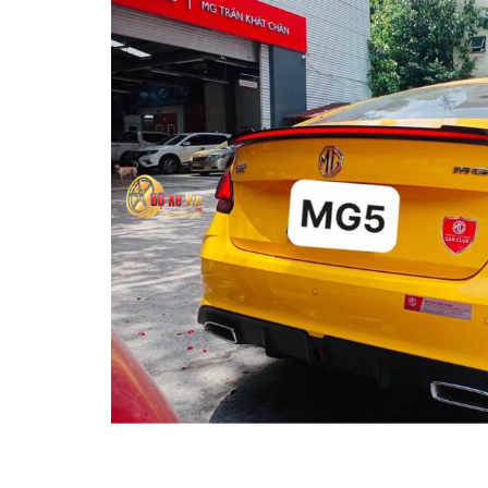
MUA
NHIỀU
NHẤT
KIA
TOYOTA
HONDA
MAZDA
SUBARU
CHEVROLET
NISSAN
VOLKSWAGEN
MERCEDES
HYUNDAI
FORD