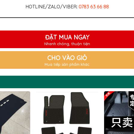
HOTLINE/ZALO/VIBER:
0783 63 66 88
ĐẶT MUA NGAY
Nhanh chóng, thuận tiện
CHO VÀO GIỎ
Mua tiếp sản phẩm khác