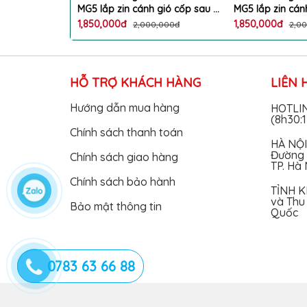
 gió cốp sau 3
MG5 lắp zin cánh gió cốp sau 3
MG5 lắp zin cán
 Demi phanh
chế độ ánh sáng Demi phanh
chế độ ánh sán
1,850,000đ
1,850,000đ
0,000đ
2,000,000đ
2,0
i làm đẹp ô tô
xi nhan chạy đuổi làm đẹp ô tô
xi nhan chạy đu
5 cao cấp
MORRIS GARAGE 5 cao cấp
MORRIS GARAGE
HỖ TRỢ KHÁCH HÀNG
LIÊN 
Hướng dẫn mua hàng
HOTLI
(8h30:
Chính sách thanh toán
HÀ NỘI
Đường 
Chính sách giao hàng
TP. Hà 
Chính sách bảo hành
TỈNH K
và Thu 
Bảo mật thông tin
Quốc
0783 63 66 88