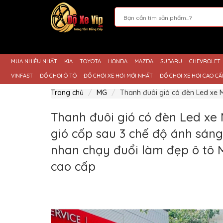
Giới
Thiệu
MUA NHIỀU NHẤT
KIA
TOYOTA
HONDA
MAZDA
SUBARU
CHEVROLET
Sản
Phẩm
VINFAST
ĐỒ CHƠI Ô TÔ
ĐỒ CHƠI XE HƠI MỚI NHẤT
ĐỒ CHƠI XE HƠI CAO CẤ
Hướng
Trang chủ
MG
Thanh đuôi gió có đèn Led xe 
Dẫn
Mua
Hàng
Thanh đuôi gió có đèn Led xe 
Chính
gió cốp sau 3 chế độ ánh sán
Sách
Thanh
nhan chạy đuổi làm đẹp ô tô
Toán
cao cấp
Tin
Xe
Mới
Liên
hệ