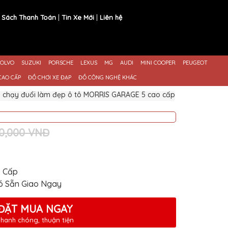
 Sách Thanh Toán
Tin Xe Mới
Liên hệ
OLVO
SUZUKI
PORSCHE
LEXUS
MG
AUDI
MINI COOPER
PEUGEOT
CAO CẤP
ĐỒ CHƠI XE ĐẠP
ĐỒ CÔNG NGHỆ KHÁC
an chạy đuổi làm đẹp ô tô MORRIS GARAGE 5 cao cấp
00,000 VNĐ
o Cấp
ó Sẵn Giao Ngay
ĐẶT MUA NGAY
hanh chóng, thuận tiện