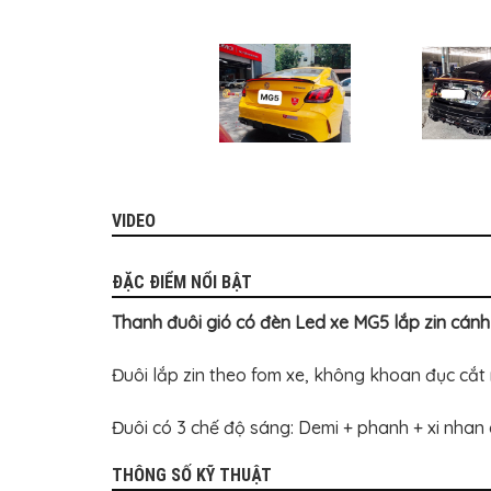
MITSUBISHI
BMW
VOLVO
SUZUKI
PORSCHE
LEXUS
VIDEO
MG
AUDI
ĐẶC ĐIỂM NỔI BẬT
MINI
Thanh đuôi gió có đèn Led xe MG5 lắp zin cán
COOPER
PEUGEOT
Đuôi lắp zin theo fom xe, không khoan đục cắt
VINFAST
Đuôi có 3 chế độ sáng: Demi + phanh + xi nhan
ĐỒ
CHƠI
THÔNG SỐ KỸ THUẬT
Ô