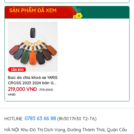
SẢN PHẨM ĐÃ XEM
Bao da chìa khoá xe YARIS
CROSS 2023 2024 bản G
da thật móc treo vàng
219,000 VNĐ
719,000
khắc tên theo yêu cầu
VNĐ
bảo vệ chống xước chìa ô
tô TOYOTA cao cấp
0783 63 66 88
HOTLINE:
(8h30:17h30 T2-T6)
HÀ NỘI: Khu Đô Thị Dịch Vọng, Đường Thành Thái, Quận Cầu