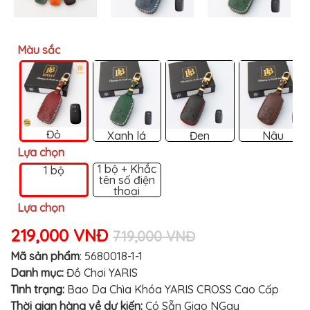
MITSUBISHI
BMW
Màu sắc
VOLVO
SUZUKI
PORSCHE
LEXUS
Đỏ
Xanh lá
Đen
Nâu
MG
Lựa chọn
1 bộ + Khắc
1 bộ
AUDI
tên số điện
thoại
MINI
Lựa chọn
COOPER
219,000 VNĐ
PEUGEOT
719,000 VNĐ
Mã sản phẩm
:
5680018-1-1
VINFAST
Danh mục:
Đồ Chơi YARIS
ĐỒ
Tình trạng:
Bao Da Chìa Khóa YARIS CROSS Cao Cấp
CHƠI
Ô
Thời gian hàng về dự kiến:
Có Sẵn Giao NGay