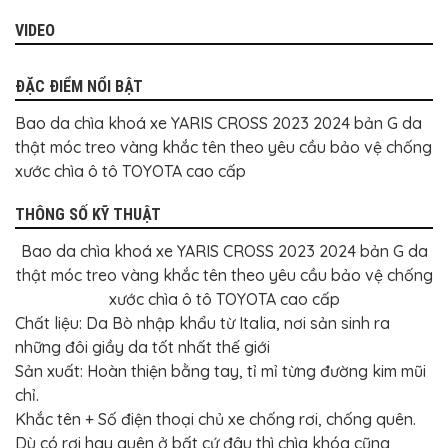
BỌC
GHẾ
VIDEO
DA
Ô
TÔ
ĐẶC ĐIỂM NỔI BẬT
PHỤ
KIỆN
Bao da chìa khoá xe YARIS CROSS 2023 2024 bản G da
XE
thật móc treo vàng khắc tên theo yêu cầu bảo vệ chống
CAO
CẤP
xước chìa ô tô TOYOTA cao cấp
ĐỒ
CHƠI
THÔNG SỐ KỸ THUẬT
XE
ĐẠP
Bao da chìa khoá xe YARIS CROSS 2023 2024 bản G da
thật móc treo vàng khắc tên theo yêu cầu bảo vệ chống
ĐỒ
CÔNG
xước chìa ô tô TOYOTA cao cấp
NGHỆ
KHÁC
Chất liệu: Da Bò nhập khẩu từ Italia, nơi sản sinh ra
những đôi giầy da tốt nhất thế giới
Sản xuất: Hoàn thiện bằng tay, tỉ mỉ từng đường kim mũi
chỉ.
Khắc tên + Số điện thoại chủ xe chống rơi, chống quên.
Dù có rơi hay quên ở bất cứ đâu thì chìa khóa cũng