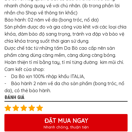
nhanh chóng quay về với chủ nhân. (ib trong phần lời
nhắn cho Shop về thông tin khắc)
Bảo hành: 02 năm về da (bong tróc, nổ da)
Sản phẩm được đo và gia công vừa khít với các loại chìa
khóa, đảm bảo độ sang trọng, tránh va đập và bảo vệ
chìa khóa trong suốt thời gian sử dụng.
Được chế tác từ những tấm Da Bò cao cấp nên sản
phẩm càng dùng càng mềm, càng dùng càng bóng.
Hoàn thiện tỉ mỉ bằng tay, tỉ mỉ từng đường kim mũi chỉ.
Cam kết của shop:
- Da Bò xịn 100% nhập khẩu ITALIA,
- Bảo hành 2 năm về da cho sản phẩm (bong tróc, nổ
da), có thẻ bảo hành.
ĐÁNH GIÁ
ĐẶT MUA NGAY
Nhanh chóng, thuận tiện