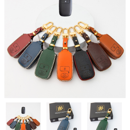
MUA
NHIỀU
NHẤT
KIA
TOYOTA
HONDA
MAZDA
SUBARU
CHEVROLET
NISSAN
VOLKSWAGEN
MERCEDES
HYUNDAI
FORD