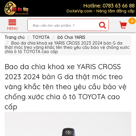
Hotline: 0783 63 66 88
DoXeVip.com - Nâng tầm đẳng cấp
0
Giới
Thiệu
MENU
Trang chủ
TOYOTA
Đồ Chơi YARIS
Sản
Phẩm
Bao da chìa khoá xe YARIS CROSS 2023 2024 bản G da
thật móc treo vàng khắc tên theo yêu cầu bảo vệ chống xước
chìa ô tô TOYOTA cao cấp
Hướng
Dẫn
Mua
Bao da chìa khoá xe YARIS CROSS
Hàng
2023 2024 bản G da thật móc treo
Chính
Sách
vàng khắc tên theo yêu cầu bảo vệ
Thanh
Toán
chống xước chìa ô tô TOYOTA cao
Tin
cấp
Xe
Mới
Liên
hệ