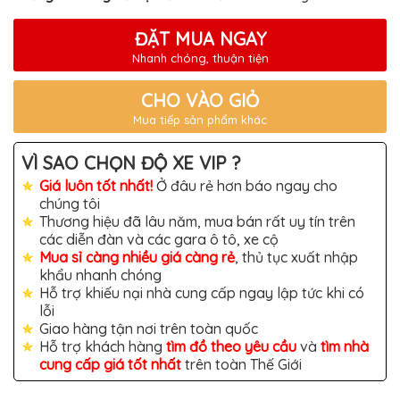
TÔ
ĐỒ
ĐẶT MUA NGAY
CHƠI
Nhanh chóng, thuận tiện
XE
HƠI
MỚI
CHO VÀO GIỎ
NHẤT
Mua tiếp sản phẩm khác
ĐỒ
CHƠI
VÌ SAO CHỌN ĐỘ XE VIP ?
XE
HƠI
Giá luôn tốt nhất!
Ở đâu rẻ hơn báo ngay cho
CAO
CẤP
chúng tôi
Thương hiệu đã lâu năm, mua bán rất uy tín trên
ĐỒ
các diễn đàn và các gara ô tô, xe cộ
CHƠI
Mua sỉ càng nhiều giá càng rẻ
, thủ tục xuất nhập
XE
MÁY
khẩu nhanh chóng
Hỗ trợ khiếu nại nhà cung cấp ngay lập tức khi có
DÁN
lỗi
DECAL
Giao hàng tận nơi trên toàn quốc
Ô
TÔ
Hỗ trợ khách hàng
tìm đồ theo yêu cầu
và
tìm nhà
cung cấp giá tốt nhất
trên toàn Thế Giới
ISUZU