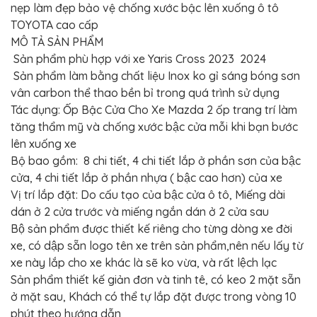
BỌC
nẹp làm đẹp bảo vệ chống xước bậc lên xuống ô tô
GHẾ
TOYOTA cao cấp
DA
Ô
MÔ TẢ SẢN PHẨM
TÔ
Sản phẩm phù hợp với xe Yaris Cross 2023 2024
PHỤ
Sản phẩm làm bằng chất liệu Inox ko gỉ sáng bóng sơn
KIỆN
vân carbon thể thao bền bỉ trong quá trình sử dụng
XE
CAO
Tác dụng: Ốp Bậc Cửa Cho Xe Mazda 2 ốp trang trí làm
CẤP
tăng thẩm mỹ và chống xước bậc cửa mỗi khi bạn bước
ĐỒ
lên xuống xe
CHƠI
Bộ bao gồm: 8 chi tiết, 4 chi tiết lắp ở phần sơn của bậc
XE
ĐẠP
cửa, 4 chi tiết lắp ở phần nhựa ( bậc cao hơn) của xe
Vị trí lắp đặt: Do cấu tạo của bậc cửa ô tô, Miếng dài
ĐỒ
CÔNG
dán ở 2 cửa trước và miếng ngắn dán ở 2 cửa sau
NGHỆ
KHÁC
Bộ sản phẩm được thiết kế riêng cho từng dòng xe đời
xe, có dập sẵn logo tên xe trên sản phẩm,nên nếu lấy từ
xe này lắp cho xe khác là sẽ ko vừa, và rất lệch lạc
Sản phẩm thiết kế giản đơn và tinh tê, có keo 2 mặt sẵn
ở mặt sau, Khách có thể tự lắp đặt được trong vòng 10
phút theo hướng dẫn