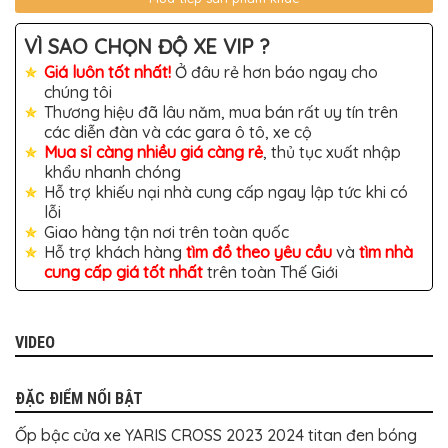
TÔ
ĐỒ
VÌ SAO CHỌN ĐỘ XE VIP ?
CHƠI
XE
Giá luôn tốt nhất!
Ở đâu rẻ hơn báo ngay cho
HƠI
chúng tôi
MỚI
Thương hiệu đã lâu năm, mua bán rất uy tín trên
NHẤT
các diễn đàn và các gara ô tô, xe cộ
ĐỒ
Mua sỉ càng nhiều giá càng rẻ
, thủ tục xuất nhập
CHƠI
khẩu nhanh chóng
XE
Hỗ trợ khiếu nại nhà cung cấp ngay lập tức khi có
HƠI
CAO
lỗi
CẤP
Giao hàng tận nơi trên toàn quốc
Hỗ trợ khách hàng
tìm đồ theo yêu cầu
và
tìm nhà
ĐỒ
cung cấp giá tốt nhất
trên toàn Thế Giới
CHƠI
XE
MÁY
DÁN
VIDEO
DECAL
Ô
TÔ
ĐẶC ĐIỂM NỔI BẬT
ISUZU
Ốp bậc cửa xe YARIS CROSS 2023 2024 titan đen bóng