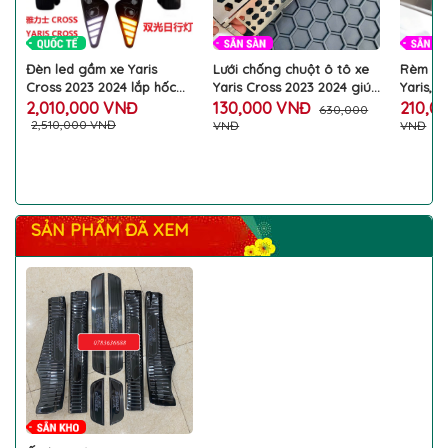
Đèn led gầm xe Yaris
Lưới chống chuột ô tô xe
Rèm ch
Cross 2023 2024 lắp hốc
Yaris Cross 2023 2024 giúp
Yaris, 
sương mù cản trước ánh
ngăn chuột chui vào
Che Nắ
2,010,000 VNĐ
130,000 VNĐ
210,0
630,000
sáng xi nhan chạy đuổi
trong xe
Dặn Na
2,510,000 VNĐ
VNĐ
VNĐ
làm đẹp cản trước ô tô
Chuẩn 
Toyota độc đáo
SẢN PHẨM ĐÃ XEM