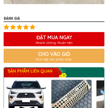
ĐÁNH GIÁ
ĐẶT MUA NGAY
Nhanh chóng, thuận tiện
CHO VÀO GIỎ
Mua tiếp sản phẩm khác
SẢN PHẨM LIÊN QUAN