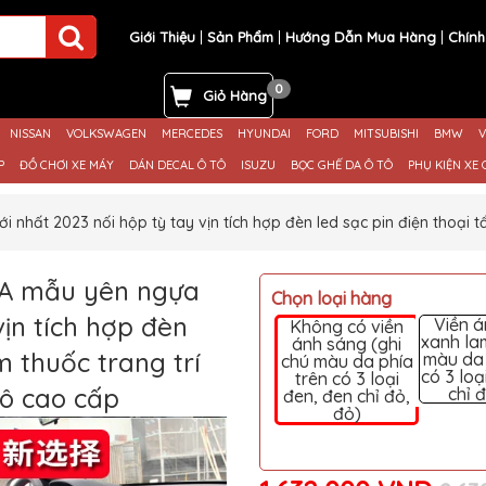
Giới Thiệu
Sản Phẩm
Hướng Dẫn Mua Hàng
Chính
0
Giỏ Hàng
NISSAN
VOLKSWAGEN
MERCEDES
HYUNDAI
FORD
MITSUBISHI
BMW
V
P
ĐỒ CHƠI XE MÁY
DÁN DECAL Ô TÔ
ISUZU
BỌC GHẾ DA Ô TÔ
PHỤ KIỆN XE 
hất 2023 nối hộp tỳ tay vịn tích hợp đèn led sạc pin điện thoại t
RA mẫu yên ngựa
Chọn loại hàng
ịn tích hợp đèn
Viền 
Không có viền
xanh la
ánh sáng (ghi
m thuốc trang trí
màu da 
chú màu da phía
có 3 loạ
trên có 3 loại
tô cao cấp
chỉ 
đen, đen chỉ đỏ,
đỏ)