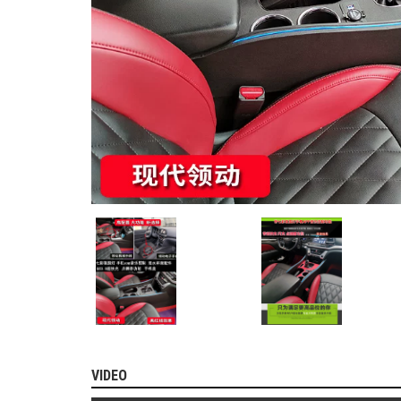
MITSUBISHI
BMW
VOLVO
SUZUKI
PORSCHE
LEXUS
MG
AUDI
MINI
COOPER
PEUGEOT
VINFAST
ĐỒ
VIDEO
CHƠI
Ô