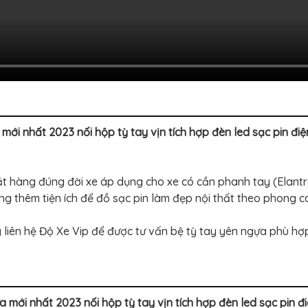
 nhất 2023 nối hộp tỳ tay vịn tích hợp đèn led sạc pin điện
t hàng đúng đời xe áp dụng cho xe có cần phanh tay (Elantr
ng thêm tiện ích để đồ sạc pin làm đẹp nội thất theo phong 
 liên hệ Độ Xe Vip để được tư vấn bệ tỳ tay yên ngựa phù hợ
i nhất 2023 nối hộp tỳ tay vịn tích hợp đèn led sạc pin đi