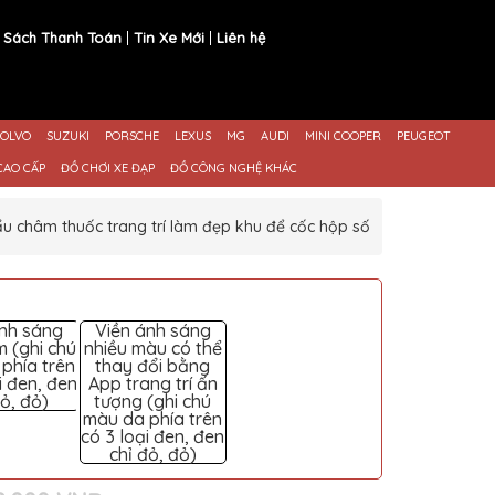
 Sách Thanh Toán
Tin Xe Mới
Liên hệ
OLVO
SUZUKI
PORSCHE
LEXUS
MG
AUDI
MINI COOPER
PEUGEOT
CAO CẤP
ĐỒ CHƠI XE ĐẠP
ĐỒ CÔNG NGHỆ KHÁC
ẩu châm thuốc trang trí làm đẹp khu để cốc hộp số
ánh sáng
Viền ánh sáng
m (ghi chú
nhiều màu có thể
phía trên
thay đổi bằng
i đen, đen
App trang trí ấn
đỏ, đỏ)
tượng (ghi chú
màu da phía trên
có 3 loại đen, đen
chỉ đỏ, đỏ)