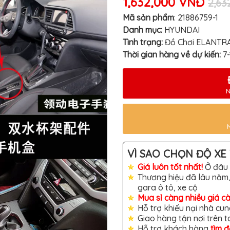
1,632,000 VNĐ
2,63
Mã sản phẩm
:
21886759-1
Danh mục:
HYUNDAI
Tình trạng:
Đồ Chơi ELANTR
Thời gian hàng về dự kiến:
7
N
VÌ SAO CHỌN ĐỘ XE 
Giá luôn tốt nhất!
Ở đâu 
Thương hiệu đã lâu năm,
gara ô tô, xe cộ
Mua sỉ càng nhiều giá c
Hỗ trợ khiếu nại nhà cun
Giao hàng tận nơi trên 
Hỗ trợ khách hàng
tìm 