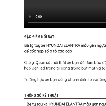
BỌC
GHẾ
DA
Ô
TÔ
PHỤ
KIỆN
XE
CAO
ĐẶC ĐIỂM NỔI BẬT
CẤP
Bệ tỳ tay xe HYUNDAI ELANTRA mẫu yên ngựa mới
ĐỒ
CHƠI
để cốc hộp số ô tô cao cấp
XE
ĐẠP
Chú ý: Quan sát nội thất xe bạn để đảm bảo đặ
ĐỒ
hợp đèn led trang trí sang trọng bắt mắt và tă
CÔNG
NGHỆ
KHÁC
Trường hợp xe bạn dùng phanh điện tử vui lòng
THÔNG SỐ KỸ THUẬT
Bệ tỳ tay xe HYUNDAI ELANTRA mẫu yên ngựa mớ