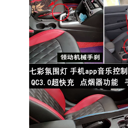
MUA
NHIỀU
NHẤT
KIA
TOYOTA
HONDA
MAZDA
SUBARU
CHEVROLET
NISSAN
VOLKSWAGEN
MERCEDES
HYUNDAI
FORD