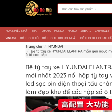
Giới
Thiệu
MUA NHIỀU NHẤT
KIA
TOYOTA
HONDA
MAZDA
SUBARU
CHEVROLET
Sản
Phẩm
VINFAST
ĐỒ CHƠI Ô TÔ
ĐỒ CHƠI XE HƠI MỚI NHẤT
ĐỒ CHƠI XE HƠI CAO CẤ
Hướng
Trang chủ
HYUNDAI
Dẫn
Bệ tỳ tay xe HYUNDAI ELANTRA mẫu yên ngựa mới n
Mua
ô tô cao cấp
Hàng
Chính
Bệ tỳ tay xe HYUNDAI ELANT
Sách
Thanh
mới nhất 2023 nối hộp tỳ tay v
Toán
led sạc pin điện thoại tẩu châ
Tin
Xe
làm đẹp khu để cốc hộp số ô 
Mới
Liên
hệ