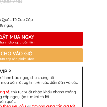
2,000 VNĐ
A Quốc Tế Cao Cấp
-18 ngày
ĐẶT MUA NGAY
hanh chóng, thuận tiện
CHO VÀO GIỎ
Mua tiếp sản phẩm khác
VIP ?
rẻ hơn báo ngay cho chúng tôi
 mua bán rất uy tín trên các diễn đàn và các
àng rẻ
, thủ tục xuất nhập khẩu nhanh chóng
g cấp ngay lập tức khi có lỗi
toàn quốc
đồ theo yêu cầu
và
tìm nhà cung cấp giá tốt