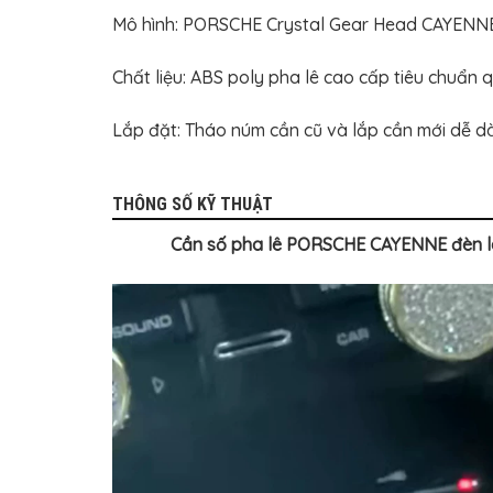
BỌC
GHẾ
Mô hình: PORSCHE Crystal Gear Head CAYENNE 
DA
Ô
TÔ
Chất liệu: ABS poly pha lê cao cấp tiêu chuẩn
PHỤ
KIỆN
Lắp đặt: Tháo núm cần cũ và lắp cần mới dễ dà
XE
CAO
CẤP
THÔNG SỐ KỸ THUẬT
ĐỒ
CHƠI
Cần số pha lê PORSCHE CAYENNE đèn led
XE
ĐẠP
ĐỒ
CÔNG
NGHỆ
KHÁC