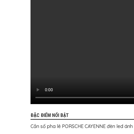
TÔ
ĐỒ
CHƠI
XE
HƠI
MỚI
NHẤT
ĐỒ
CHƠI
XE
HƠI
CAO
CẤP
ĐỒ
CHƠI
XE
MÁY
DÁN
DECAL
Ô
TÔ
ĐẶC ĐIỂM NỔI BẬT
ISUZU
Cần số pha lê PORSCHE CAYENNE đèn led ánh sá