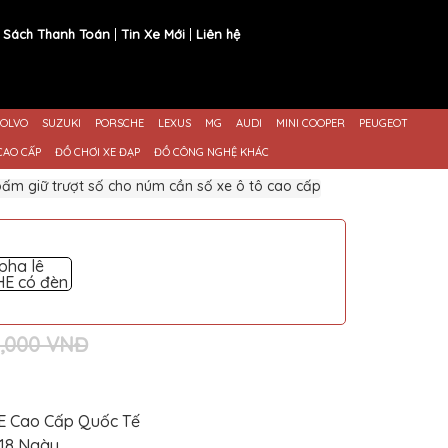
 Sách Thanh Toán
Tin Xe Mới
Liên hệ
OLVO
SUZUKI
PORSCHE
LEXUS
MG
AUDI
MINI COOPER
PEUGEOT
CAO CẤP
ĐỒ CHƠI XE ĐẠP
ĐỒ CÔNG NGHỆ KHÁC
ấm giữ trượt số cho núm cần số xe ô tô cao cấp
pha lê
E có đèn
1,000 VNĐ
E Cao Cấp Quốc Tế
-18 Ngày