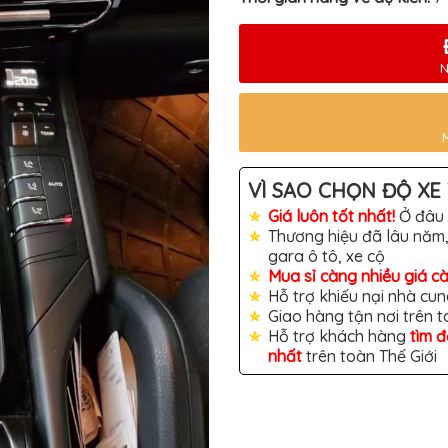
N
VÌ SAO CHỌN ĐỘ XE 
Giá luôn tốt nhất!
Ở đâu 
Thương hiệu đã lâu năm,
gara ô tô, xe cộ
Mua sỉ càng nhiều giá c
Hỗ trợ khiếu nại nhà cun
Giao hàng tận nơi trên 
Hỗ trợ khách hàng
tìm 
nhất
trên toàn Thế Giới