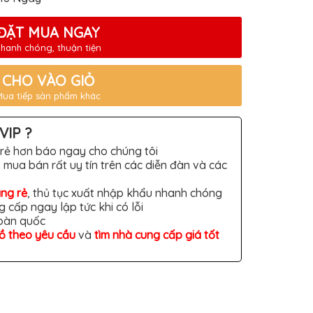
ĐẶT MUA NGAY
hanh chóng, thuận tiện
CHO VÀO GIỎ
Mua tiếp sản phẩm khác
VIP ?
rẻ hơn báo ngay cho chúng tôi
 mua bán rất uy tín trên các diễn đàn và các
àng rẻ
, thủ tục xuất nhập khẩu nhanh chóng
g cấp ngay lập tức khi có lỗi
toàn quốc
đồ theo yêu cầu
và
tìm nhà cung cấp giá tốt