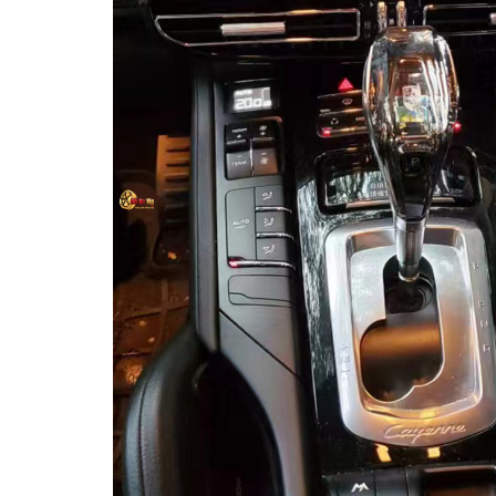
MUA
NHIỀU
NHẤT
KIA
TOYOTA
HONDA
MAZDA
SUBARU
CHEVROLET
NISSAN
VOLKSWAGEN
MERCEDES
HYUNDAI
FORD