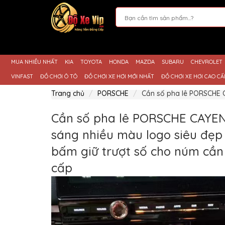
Giới
Thiệu
MUA NHIỀU NHẤT
KIA
TOYOTA
HONDA
MAZDA
SUBARU
CHEVROLET
Sản
Phẩm
VINFAST
ĐỒ CHƠI Ô TÔ
ĐỒ CHƠI XE HƠI MỚI NHẤT
ĐỒ CHƠI XE HƠI CAO CẤ
Hướng
Trang chủ
PORSCHE
Cần số pha lê PORSCHE C
Dẫn
Mua
Hàng
Cần số pha lê PORSCHE CAYEN
Chính
sáng nhiều màu logo siêu đẹp
Sách
Thanh
bấm giữ trượt số cho núm cần 
Toán
cấp
Tin
Xe
Mới
Liên
hệ