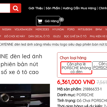
Giới Thiệu
Sản Phẩm
Hướng Dẫn Mua Hàng
Chính
0
Giỏ Hàng
NISSAN
VOLKSWAGEN
MERCEDES
HYUNDAI
FORD
MITSUBISHI
BMW
V
P
ĐỒ CHƠI XE MÁY
DÁN DECAL Ô TÔ
ISUZU
BỌC GHẾ DA Ô TÔ
PHỤ KIỆN XE 
AYENNE đèn led ánh sáng nhiều màu logo siêu đẹp phiên bản nút b
NE đèn led ánh
Chọn loại hàng
 phiên bản nút
Cần 
Cần pha lê
PORSCH
PORSCHE không
số xe ô tô cao
có đèn
6,361,000 VNĐ
7,56
Mã sản phẩm
:
21886633-1
Danh mục:
PORSCHE
Tình trạng:
Đồ Chơi PORSCH
Thời gian hàng về dự kiến:
7