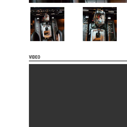
MITSUBISHI
BMW
VOLVO
SUZUKI
PORSCHE
LEXUS
VIDEO
MG
AUDI
MINI
COOPER
PEUGEOT
VINFAST
ĐỒ
CHƠI
Ô