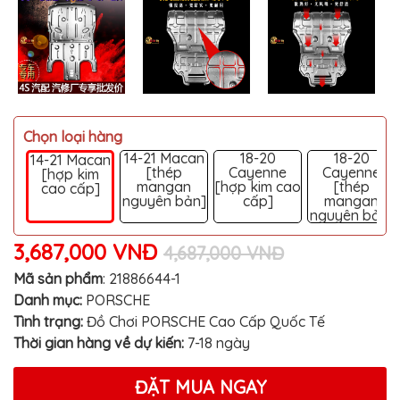
MITSUBISHI
BMW
VOLVO
SUZUKI
PORSCHE
Chọn loại hàng
14-21 Macan
18-20
18-20
14-21 Macan
LEXUS
[thép
Cayenne
Cayenne
[hợp kim
mangan
[hợp kim cao
[thép
cao cấp]
MG
nguyên bản]
cấp]
mangan
nguyên bản]
AUDI
3,687,000 VNĐ
4,687,000 VNĐ
MINI
COOPER
Mã sản phẩm
:
21886644-1
Danh mục:
PORSCHE
PEUGEOT
Tình trạng:
Đồ Chơi PORSCHE Cao Cấp Quốc Tế
VINFAST
Thời gian hàng về dự kiến:
7-18 ngày
ĐỒ
CHƠI
ĐẶT MUA NGAY
Ô