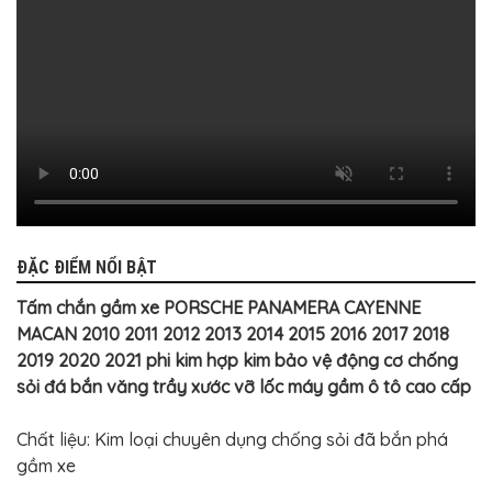
BỌC
GHẾ
DA
Ô
TÔ
PHỤ
KIỆN
XE
CAO
CẤP
ĐỒ
CHƠI
XE
ĐẠP
ĐẶC ĐIỂM NỔI BẬT
ĐỒ
Tấm chắn gầm xe PORSCHE PANAMERA CAYENNE
CÔNG
MACAN 2010 2011 2012 2013 2014 2015 2016 2017 2018
NGHỆ
KHÁC
2019 2020 2021 phi kim hợp kim bảo vệ động cơ chống
sỏi đá bắn văng trầy xước vỡ lốc máy gầm ô tô cao cấp
Chất liệu: Kim loại chuyên dụng chống sỏi đã bắn phá
gầm xe