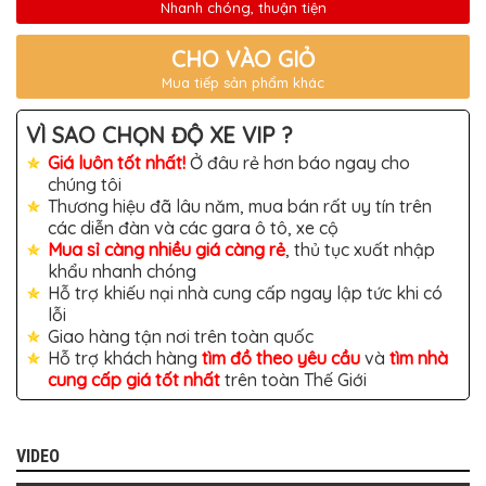
TÔ
Nhanh chóng, thuận tiện
ĐỒ
CHO VÀO GIỎ
CHƠI
XE
Mua tiếp sản phẩm khác
HƠI
MỚI
NHẤT
VÌ SAO CHỌN ĐỘ XE VIP ?
ĐỒ
Giá luôn tốt nhất!
Ở đâu rẻ hơn báo ngay cho
CHƠI
chúng tôi
XE
Thương hiệu đã lâu năm, mua bán rất uy tín trên
HƠI
CAO
các diễn đàn và các gara ô tô, xe cộ
CẤP
Mua sỉ càng nhiều giá càng rẻ
, thủ tục xuất nhập
khẩu nhanh chóng
ĐỒ
Hỗ trợ khiếu nại nhà cung cấp ngay lập tức khi có
CHƠI
XE
lỗi
MÁY
Giao hàng tận nơi trên toàn quốc
Hỗ trợ khách hàng
tìm đồ theo yêu cầu
và
tìm nhà
DÁN
cung cấp giá tốt nhất
trên toàn Thế Giới
DECAL
Ô
TÔ
ISUZU
VIDEO