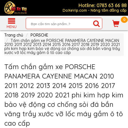
Hotline: 0783 63 66 88
DoXeVip.com - Nâng tầm đẳng cấp
0
Giới
Thiệu
MENU
Trang chủ
PORSCHE
Sản
Phẩm
Tấm chắn gầm xe PORSCHE PANAMERA CAYENNE MACAN
2010 2011 2012 2013 2014 2015 2016 2017 2018 2019 2020 2021
phi kim hợp kim bảo vệ động cơ chống sỏi đá bắn văng trầy
Hướng
xước vỡ lốc máy gầm ô tô cao cấp
Dẫn
Mua
Hàng
Tấm chắn gầm xe PORSCHE
Chính
PANAMERA CAYENNE MACAN 2010
Sách
Thanh
2011 2012 2013 2014 2015 2016 2017
Toán
2018 2019 2020 2021 phi kim hợp kim
Tin
Xe
bảo vệ động cơ chống sỏi đá bắn
Mới
văng trầy xước vỡ lốc máy gầm ô tô
Liên
hệ
cao cấp