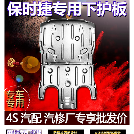
MUA
NHIỀU
NHẤT
KIA
TOYOTA
HONDA
MAZDA
SUBARU
CHEVROLET
NISSAN
VOLKSWAGEN
MERCEDES
HYUNDAI
FORD