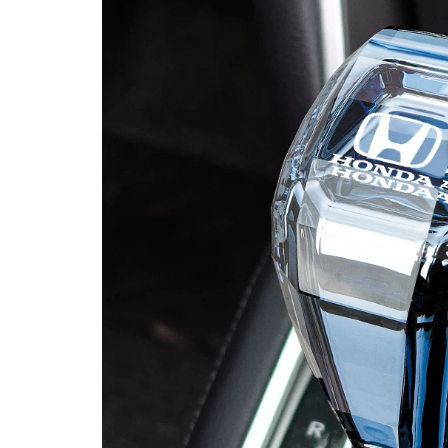
MUA
NHIỀU
NHẤT
KIA
TOYOTA
HONDA
MAZDA
SUBARU
CHEVROLET
NISSAN
VOLKSWAGEN
MERCEDES
HYUNDAI
FORD