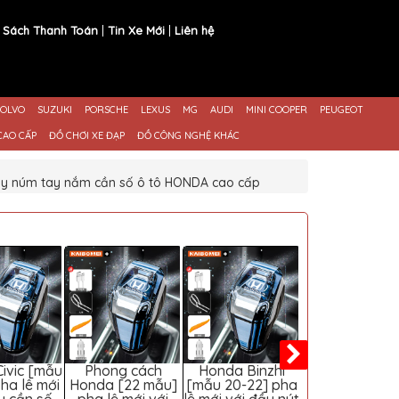
 Sách Thanh Toán
Tin Xe Mới
Liên hệ
OLVO
SUZUKI
PORSCHE
LEXUS
MG
AUDI
MINI COOPER
PEUGEOT
CAO CẤP
ĐỒ CHƠI XE ĐẠP
ĐỒ CÔNG NGHỆ KHÁC
hay núm tay nắm cần số ô tô HONDA cao cấp
ivic [mẫu
Phong cách
Honda Binzhi
Honda CR-V [
pha lê mới
Honda [22 mẫu]
[mẫu 20-22] pha
mẫu] pha lê m