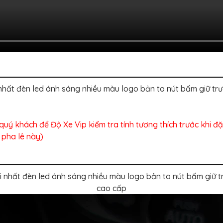
hất đèn led ánh sáng nhiều màu logo bản to nút bấm giữ tr
quý khách để Độ Xe Vip kiểm tra tính tương thích trước khi 
 pha lê này)
nhất đèn led ánh sáng nhiều màu logo bản to nút bấm giữ 
cao cấp