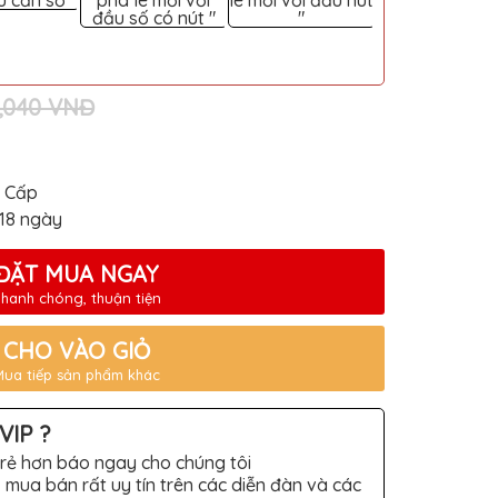
u cần số
pha lê mới với
lê mới với đầu nút
với nút bấm t
đầu số có nút "
"
cần số "
1,040 VNĐ
o Cấp
-18 ngày
ĐẶT MUA NGAY
hanh chóng, thuận tiện
CHO VÀO GIỎ
Mua tiếp sản phẩm khác
VIP ?
rẻ hơn báo ngay cho chúng tôi
 mua bán rất uy tín trên các diễn đàn và các