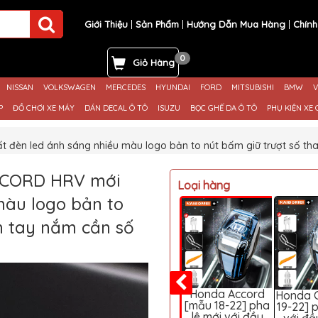
Giới Thiệu
Sản Phẩm
Hướng Dẫn Mua Hàng
Chính
0
Giỏ Hàng
NISSAN
VOLKSWAGEN
MERCEDES
HYUNDAI
FORD
MITSUBISHI
BMW
V
P
ĐỒ CHƠI XE MÁY
DÁN DECAL Ô TÔ
ISUZU
BỌC GHẾ DA Ô TÔ
PHỤ KIỆN XE 
t đèn led ánh sáng nhiều màu logo bản to nút bấm giữ trượt số t
ACCORD HRV mới
Loại hàng
màu logo bản to
m tay nắm cần số
Honda Accord
Honda C
[mẫu 18-22] pha
19-22] 
lê mới với đầu