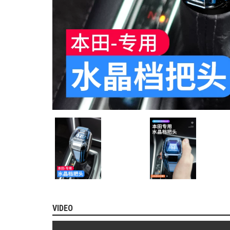
MITSUBISHI
BMW
VOLVO
SUZUKI
PORSCHE
LEXUS
MG
AUDI
MINI
COOPER
PEUGEOT
VINFAST
VIDEO
ĐỒ
CHƠI
Ô