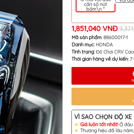
với đầ
cần số nút
bấm\n "
1,851,040 VNĐ
3,37
Mã sản phẩm
:
88600017-1
Danh mục:
HONDA
Tình trạng:
Đồ Chơi CRV Ca
Thời gian hàng về dự kiến:
7
N
VÌ SAO CHỌN ĐỘ XE 
Giá luôn tốt nhất!
Ở đâu 
Thương hiệu đã lâu năm,