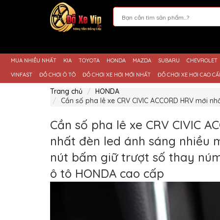
Giới
Thiệu
MUA NHIỀU NHẤT
KIA
TOYOTA
HONDA
MAZDA
SUBARU
CHEVROLET
Sản
Phẩm
VINFAST
ĐỒ CHƠI Ô TÔ
ĐỒ CHƠI XE HƠI MỚI NHẤT
ĐỒ CHƠI XE HƠI CAO CẤ
Hướng
Trang chủ
HONDA
Dẫn
Cần số pha lê xe CRV CIVIC ACCORD HRV mới nhấ
Mua
Hàng
Cần số pha lê xe CRV CIVIC 
Chính
Sách
nhất đèn led ánh sáng nhiều 
Thanh
Toán
nút bấm giữ trượt số thay nú
Tin
ô tô HONDA cao cấp
Xe
Mới
Liên
hệ