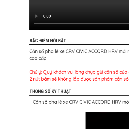
BỌC
GHẾ
DA
Ô
TÔ
PHỤ
KIỆN
XE
ĐẶC ĐIỂM NỔI BẬT
CAO
CẤP
Cần số pha lê xe CRV CIVIC ACCORD HRV mới n
ĐỒ
cao cấp
CHƠI
XE
ĐẠP
Chú ý: Quý khách vui lòng chụp gửi cần số của 
2 nút bấm sẽ không lắp được sản phẩm cần số
ĐỒ
CÔNG
NGHỆ
THÔNG SỐ KỸ THUẬT
KHÁC
Cần số pha lê xe CRV CIVIC ACCORD HRV mới 