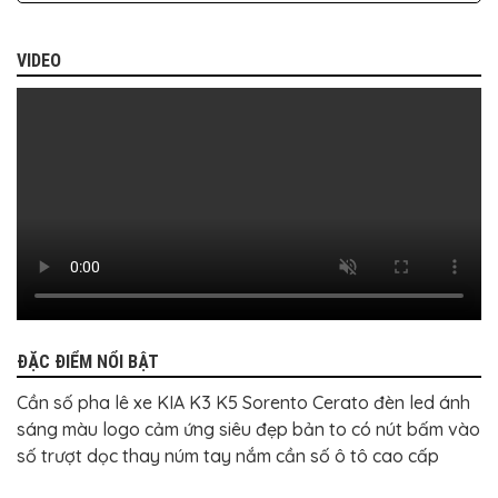
BỌC
GHẾ
DA
Ô
VIDEO
TÔ
PHỤ
KIỆN
XE
CAO
CẤP
ĐỒ
CHƠI
XE
ĐẠP
ĐỒ
CÔNG
NGHỆ
KHÁC
ĐẶC ĐIỂM NỔI BẬT
Cần số pha lê xe KIA K3 K5 Sorento Cerato đèn led ánh
sáng màu logo cảm ứng siêu đẹp bản to có nút bấm vào
số trượt dọc thay núm tay nắm cần số ô tô cao cấp