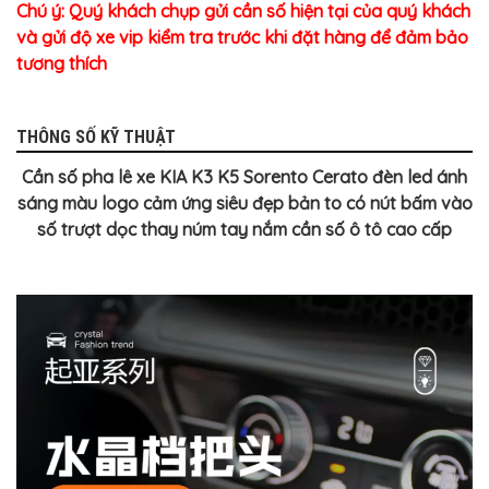
Chú ý: Quý khách chụp gửi cần số hiện tại của quý khách
và gửi độ xe vip kiểm tra trước khi đặt hàng để đảm bảo
tương thích
THÔNG SỐ KỸ THUẬT
Cần số pha lê xe KIA K3 K5 Sorento Cerato đèn led ánh
sáng màu logo cảm ứng siêu đẹp bản to có nút bấm vào
số trượt dọc thay núm tay nắm cần số ô tô cao cấp