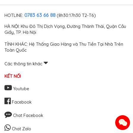
thay núm tay nắm cần số
ô tô cao cấp
0783 63 66 88
HOTLINE:
(8h30:17h30 T2-T6)
HÀ NỘI: Khu Đô Thị Dịch Vọng, Đường Thành Thái, Quận Cầu
Giấy, TP. Hà Nội
TỈNH KHÁC: Hệ Thống Giao Hàng và Thu Tiền Tại Nhà Trên
Toàn Quốc
Các thông tin khác
KẾT NỐI
Youtube
Facebook
Chat Facebook
Chat Zalo