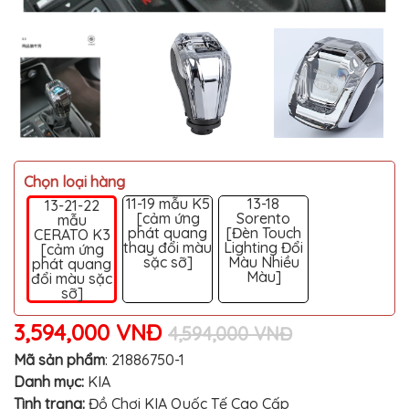
MITSUBISHI
BMW
VOLVO
SUZUKI
PORSCHE
LEXUS
Chọn loại hàng
MG
11-19 mẫu K5
13-18
13-21-22
[cảm ứng
Sorento
mẫu
AUDI
phát quang
[Đèn Touch
CERATO K3
thay đổi màu
Lighting Đổi
[cảm ứng
sặc sỡ]
Màu Nhiều
MINI
phát quang
COOPER
Màu]
đổi màu sặc
sỡ]
PEUGEOT
3,594,000 VNĐ
4,594,000 VNĐ
VINFAST
Mã sản phẩm
:
21886750-1
ĐỒ
Danh mục:
KIA
CHƠI
Ô
Tình trạng:
Đồ Chơi KIA Quốc Tế Cao Cấp