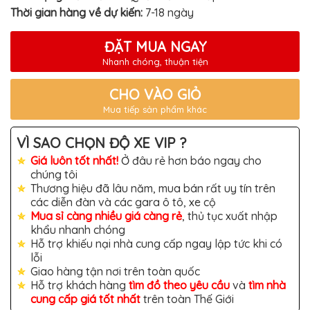
TÔ
Thời gian hàng về dự kiến:
7-18 ngày
ĐỒ
CHƠI
ĐẶT MUA NGAY
XE
HƠI
Nhanh chóng, thuận tiện
MỚI
NHẤT
CHO VÀO GIỎ
ĐỒ
Mua tiếp sản phẩm khác
CHƠI
XE
HƠI
VÌ SAO CHỌN ĐỘ XE VIP ?
CAO
CẤP
Giá luôn tốt nhất!
Ở đâu rẻ hơn báo ngay cho
chúng tôi
ĐỒ
Thương hiệu đã lâu năm, mua bán rất uy tín trên
CHƠI
XE
các diễn đàn và các gara ô tô, xe cộ
MÁY
Mua sỉ càng nhiều giá càng rẻ
, thủ tục xuất nhập
khẩu nhanh chóng
DÁN
Hỗ trợ khiếu nại nhà cung cấp ngay lập tức khi có
DECAL
Ô
lỗi
TÔ
Giao hàng tận nơi trên toàn quốc
Hỗ trợ khách hàng
tìm đồ theo yêu cầu
và
tìm nhà
ISUZU
cung cấp giá tốt nhất
trên toàn Thế Giới