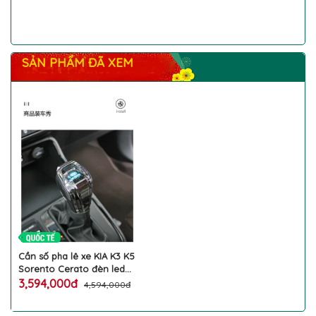
SẢN PHẨM ĐÃ XEM
Cần số pha lê xe KIA K3 K5
Sorento Cerato đèn led
ánh sáng màu logo cảm
3,594,000đ
4,594,000đ
ứng siêu đẹp bản to có
nút bấm vào số trượt dọc