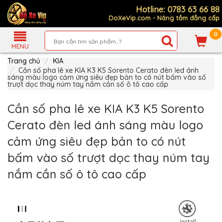
Hotline: 0783 63 66 88
DoXeVip.com - Nâng tầm đẳng cấp
0
Giới
Thiệu
MENU
Trang chủ
KIA
Sản
Phẩm
Cần số pha lê xe KIA K3 K5 Sorento Cerato đèn led ánh
sáng màu logo cảm ứng siêu đẹp bản to có nút bấm vào số
trượt dọc thay núm tay nắm cần số ô tô cao cấp
Hướng
Dẫn
Mua
Cần số pha lê xe KIA K3 K5 Sorento
Hàng
Cerato đèn led ánh sáng màu logo
Chính
Sách
cảm ứng siêu đẹp bản to có nút
Thanh
Toán
bấm vào số trượt dọc thay núm tay
Tin
nắm cần số ô tô cao cấp
Xe
Mới
Liên
hệ