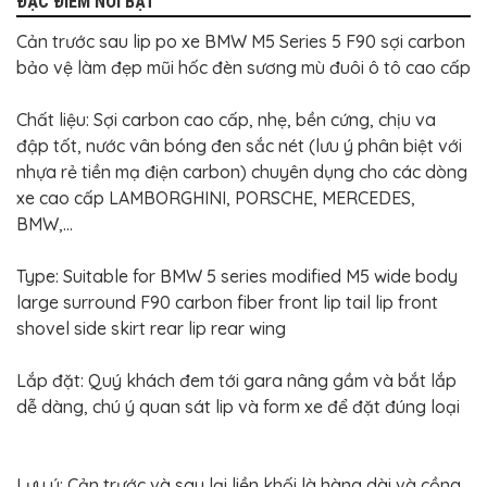
ĐẶC ĐIỂM NỔI BẬT
BỌC
GHẾ
DA
Cản trước sau lip po xe BMW M5 Series 5 F90 sợi carbon
Ô
bảo vệ làm đẹp mũi hốc đèn sương mù đuôi ô tô cao cấp
TÔ
PHỤ
Chất liệu: Sợi carbon cao cấp, nhẹ, bền cứng, chịu va
KIỆN
XE
đập tốt, nước vân bóng đen sắc nét (lưu ý phân biệt với
CAO
nhựa rẻ tiền mạ điện carbon) chuyên dụng cho các dòng
CẤP
xe cao cấp LAMBORGHINI, PORSCHE, MERCEDES,
ĐỒ
BMW,...
CHƠI
XE
ĐẠP
Type: Suitable for BMW 5 series modified M5 wide body
ĐỒ
large surround F90 carbon fiber front lip tail lip front
CÔNG
shovel side skirt rear lip rear wing
NGHỆ
KHÁC
Lắp đặt: Quý khách đem tới gara nâng gầm và bắt lắp
dễ dàng, chú ý quan sát lip và form xe để đặt đúng loại
Lưu ý: Cản trước và sau lại liền khối là hàng dài và cồng