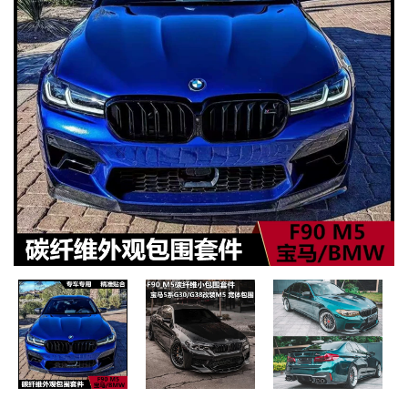
MUA
NHIỀU
NHẤT
KIA
TOYOTA
HONDA
MAZDA
SUBARU
CHEVROLET
NISSAN
VOLKSWAGEN
MERCEDES
HYUNDAI
FORD