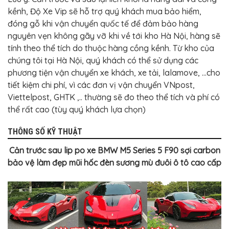
kềnh, Độ Xe Vip sẽ hỗ trợ quý khách mua bảo hiểm,
đóng gỗ khi vận chuyển quốc tế để đảm bảo hàng
nguyên vẹn không gãy vỡ khi về tới kho Hà Nội, hàng sẽ
tính theo thể tích do thuộc hàng cồng kềnh. Từ kho của
chúng tôi tại Hà Nội, quý khách có thể sử dụng các
phương tiện vận chuyển xe khách, xe tải, lalamove, ...cho
tiết kiệm chi phí, vì các đơn vị vận chuyển VNpost,
Viettelpost, GHTK ,.. thường sẽ đo theo thể tích và phí có
thể rất cao (tùy quý khách lựa chọn)
THÔNG SỐ KỸ THUẬT
Cản trước sau lip po xe BMW M5 Series 5 F90 sợi carbon
bảo vệ làm đẹp mũi hốc đèn sương mù đuôi ô tô cao cấp