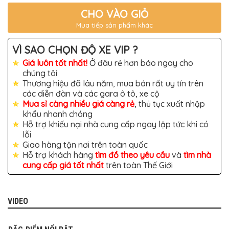
TÔ
CHO VÀO GIỎ
ĐỒ
Mua tiếp sản phẩm khác
CHƠI
XE
HƠI
VÌ SAO CHỌN ĐỘ XE VIP ?
MỚI
NHẤT
Giá luôn tốt nhất!
Ở đâu rẻ hơn báo ngay cho
chúng tôi
ĐỒ
Thương hiệu đã lâu năm, mua bán rất uy tín trên
CHƠI
XE
các diễn đàn và các gara ô tô, xe cộ
HƠI
Mua sỉ càng nhiều giá càng rẻ
, thủ tục xuất nhập
CAO
khẩu nhanh chóng
CẤP
Hỗ trợ khiếu nại nhà cung cấp ngay lập tức khi có
ĐỒ
lỗi
CHƠI
Giao hàng tận nơi trên toàn quốc
XE
Hỗ trợ khách hàng
tìm đồ theo yêu cầu
và
tìm nhà
MÁY
cung cấp giá tốt nhất
trên toàn Thế Giới
DÁN
DECAL
Ô
TÔ
VIDEO
ISUZU