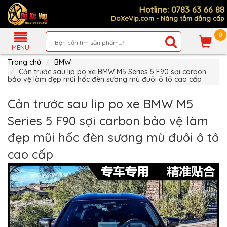
Hotline: 0783 63 66 88
DoXeVip.com - Nâng tầm đẳng cấp
0
Giới
Thiệu
MENU
Trang chủ
BMW
Sản
Phẩm
Cản trước sau lip po xe BMW M5 Series 5 F90 sợi carbon
bảo vệ làm đẹp mũi hốc đèn sương mù đuôi ô tô cao cấp
Hướng
Dẫn
Cản trước sau lip po xe BMW M5
Mua
Hàng
Series 5 F90 sợi carbon bảo vệ làm
Chính
đẹp mũi hốc đèn sương mù đuôi ô tô
Sách
Thanh
cao cấp
Toán
Tin
Xe
Mới
Liên
hệ