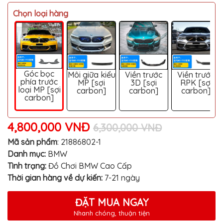
MITSUBISHI
Chọn loại hàng
BMW
VOLVO
SUZUKI
PORSCHE
Góc bọc
Môi giữa kiểu
Viền trước
Viền trước
phía trước
MP [sợi
3D [sợi
RPK [sợi
loại MP [sợi
carbon]
carbon]
carbon]
LEXUS
carbon]
MG
4,800,000 VNĐ
AUDI
6,300,000 VNĐ
Mã sản phẩm
:
21886802-1
MINI
COOPER
Danh mục:
BMW
Tình trạng:
Đồ Chơi BMW Cao Cấp
PEUGEOT
Thời gian hàng về dự kiến:
7-21 ngày
VINFAST
ĐẶT MUA NGAY
ĐỒ
CHƠI
Nhanh chóng, thuận tiện
Ô