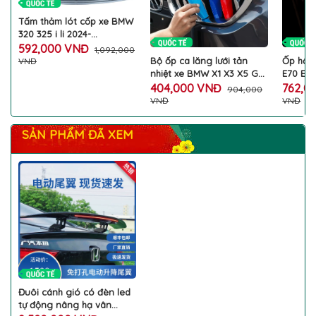
Tấm thảm lót cốp xe BMW
320 325 i li 2024-
2025 Series 3 làm đẹp
592,000 VNĐ
1,092,000
chống thấm nước xước
Bộ ốp ca lăng lưới tản
Ốp hộp
VNĐ
bẩn nỉ thảm nguyên bản
nhiệt xe BMW X1 X3 X5 GT
E70 E71
cốp sau ô tô cao cấp
Series 1 3 5 trang trí 3
carbon
404,000 VNĐ
762,0
904,000
màu làm đẹp cản trước ô
trang t
VNĐ
VNĐ
tô cao cấp
trầy xư
tô cao
SẢN PHẨM ĐÃ XEM
Đuôi cánh gió có đèn led
tự động nâng hạ vân