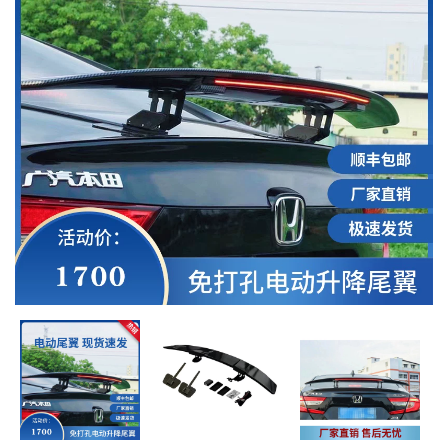
MUA
NHIỀU
NHẤT
KIA
TOYOTA
HONDA
MAZDA
SUBARU
CHEVROLET
NISSAN
VOLKSWAGEN
MERCEDES
HYUNDAI
FORD