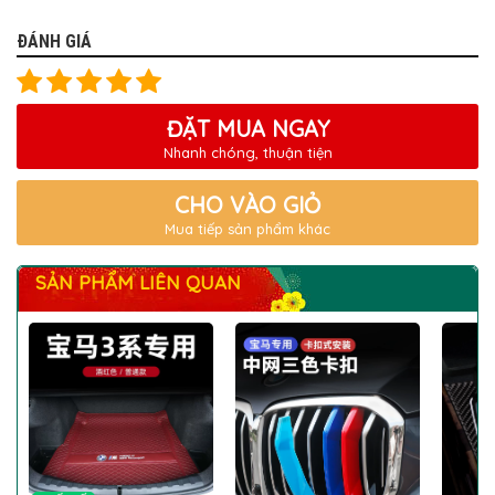
ĐÁNH GIÁ
ĐẶT MUA NGAY
Nhanh chóng, thuận tiện
CHO VÀO GIỎ
Mua tiếp sản phẩm khác
SẢN PHẨM LIÊN QUAN