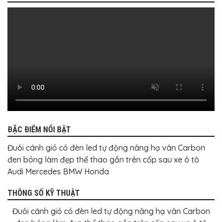
BỌC
GHẾ
DA
Ô
TÔ
PHỤ
KIỆN
XE
CAO
CẤP
ĐỒ
CHƠI
XE
ĐẠP
ĐẶC ĐIỂM NỔI BẬT
ĐỒ
CÔNG
Đuôi cánh gió có đèn led tự động nâng hạ vân Carbon
NGHỆ
đen bóng làm đẹp thể thao gắn trên cốp sau xe ô tô
KHÁC
Audi Mercedes BMW Honda
THÔNG SỐ KỸ THUẬT
Đuôi cánh gió có đèn led tự động nâng hạ vân Carbon