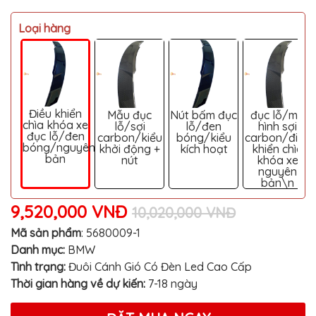
MITSUBISHI
Loại hàng
BMW
VOLVO
SUZUKI
PORSCHE
Điều khiển
Mẫu đục
Nút bấm đục
đục lỗ/mô
chìa khóa xe
lỗ/sợi
lỗ/đen
hình sợi
LEXUS
đục lỗ/đen
carbon/kiểu
bóng/kiểu
carbon/điều
bóng/nguyên
khởi động +
kích hoạt
khiển chìa
MG
bản
nút
khóa xe
nguyên
AUDI
bản\n
MINI
9,520,000 VNĐ
10,020,000 VNĐ
COOPER
Mã sản phẩm
:
5680009-1
PEUGEOT
Danh mục:
BMW
VINFAST
Tình trạng:
Đuôi Cánh Gió Có Đèn Led Cao Cấp
Thời gian hàng về dự kiến:
7-18 ngày
ĐỒ
CHƠI
Ô