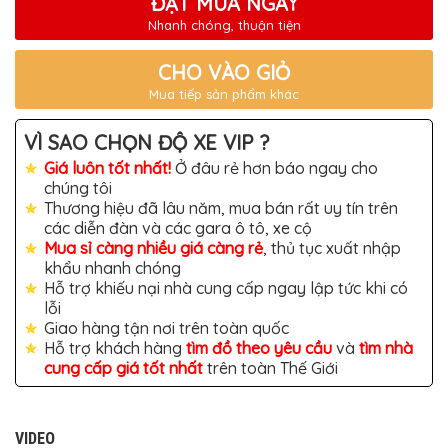
ĐẶT MUA NGAY
TÔ
Nhanh chóng, thuận tiện
ĐỒ
CHƠI
XE
CHO VÀO GIỎ
HƠI
Mua tiếp sản phẩm khác
MỚI
NHẤT
VÌ SAO CHỌN ĐỘ XE VIP ?
ĐỒ
CHƠI
Giá luôn tốt nhất!
Ở đâu rẻ hơn báo ngay cho
XE
chúng tôi
HƠI
Thương hiệu đã lâu năm, mua bán rất uy tín trên
CAO
CẤP
các diễn đàn và các gara ô tô, xe cộ
Mua sỉ càng nhiều giá càng rẻ
, thủ tục xuất nhập
ĐỒ
khẩu nhanh chóng
CHƠI
Hỗ trợ khiếu nại nhà cung cấp ngay lập tức khi có
XE
MÁY
lỗi
Giao hàng tận nơi trên toàn quốc
DÁN
Hỗ trợ khách hàng
tìm đồ theo yêu cầu
và
tìm nhà
DECAL
cung cấp giá tốt nhất
trên toàn Thế Giới
Ô
TÔ
ISUZU
VIDEO