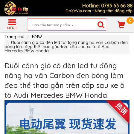
Hotline: 0783 63 66 88
DoXeVip.com - Nâng tầm đẳng cấp
0
Giới
Thiệu
MENU
Trang chủ
BMW
Sản
Phẩm
Đuôi cánh gió có đèn led tự động nâng hạ vân Carbon đen
bóng làm đẹp thể thao gắn trên cốp sau xe ô tô Audi
Mercedes BMW Honda
Hướng
Dẫn
Mua
Đuôi cánh gió có đèn led tự động
Hàng
nâng hạ vân Carbon đen bóng làm
Chính
Sách
đẹp thể thao gắn trên cốp sau xe ô
Thanh
Toán
tô Audi Mercedes BMW Honda
Tin
Xe
Mới
Liên
hệ