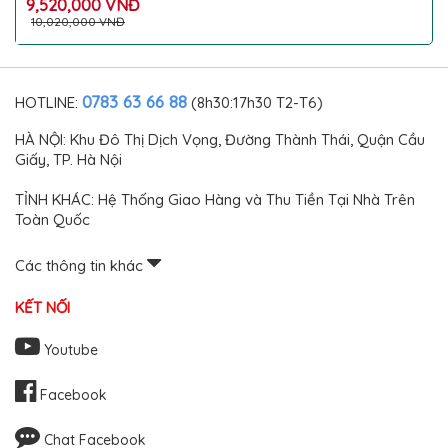
Carbon đen bóng làm đẹp
9,520,000 VNĐ
thể thao gắn trên cốp sau
10,020,000 VNĐ
xe ô tô Audi Mercedes
BMW Honda
0783 63 66 88
HOTLINE:
(8h30:17h30 T2-T6)
HÀ NỘI: Khu Đô Thị Dịch Vọng, Đường Thành Thái, Quận Cầu
Giấy, TP. Hà Nội
TỈNH KHÁC: Hệ Thống Giao Hàng và Thu Tiền Tại Nhà Trên
Toàn Quốc
Các thông tin khác
KẾT NỐI
Youtube
Facebook
Chat Facebook