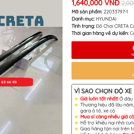
1,640,000 VNĐ
2,0
Mã sản phẩm
:
22033797-1
Danh mục:
HYUNDAI
Tình trạng:
Đồ Chơi CRETA C
Thời gian hàng về dự kiến:
C
N
VÌ SAO CHỌN ĐỘ XE 
Giá luôn tốt nhất!
Ở đâu 
Thương hiệu đã lâu năm,
gara ô tô, xe cộ
Mua sỉ càng nhiều giá c
Hỗ trợ khiếu nại nhà cun
Giao hàng tận nơi trên 