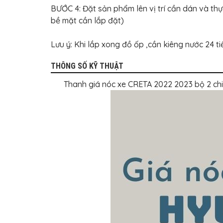
BỌC
BƯỚC 4: Đặt sản phẩm lên vị trí cần dán và thự
GHẾ
DA
bề mặt cần lắp đặt)
Ô
TÔ
Lưu ý: Khi lắp xong đồ ốp ,cần kiêng nước 24 
PHỤ
KIỆN
XE
THÔNG SỐ KỸ THUẬT
CAO
CẤP
Thanh giá nóc xe CRETA 2022 2023 bộ 2 ch
ĐỒ
CHƠI
XE
ĐẠP
ĐỒ
CÔNG
NGHỆ
KHÁC