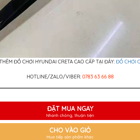
THÊM ĐỒ CHƠI HYUNDAI CRETA CAO CẤP TẠI ĐÂY:
ĐỒ CHƠI 
HOTLINE/ZALO/VIBER:
0783 63 66 88
ĐẶT MUA NGAY
Nhanh chóng, thuận tiện
CHO VÀO GIỎ
Mua tiếp sản phẩm khác