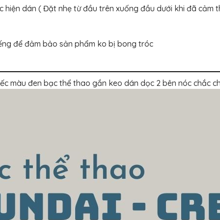
c hiện dán ( Đặt nhẹ từ đầu trên xuống đầu dưới khi đã cảm 
tiếng để đảm bảo sản phẩm ko bị bong tróc
iếc màu đen bạc thể thao gắn keo dán dọc 2 bên nóc chắc ch