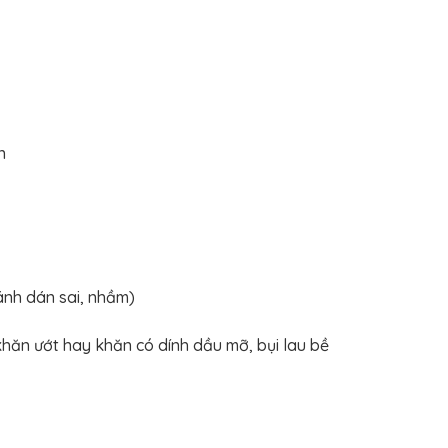
n
ránh dán sai, nhầm)
hăn ướt hay khăn có dính dầu mỡ, bụi lau bề