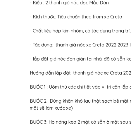
TÔ
- Kiểu : 2 thanh giá nóc dọc Mẫu Dán
ĐỒ
CHƠI
- Kích thước: Tiêu chuẩn theo from xe Creta
XE
HƠI
MỚI
- Chất liệu hợp kim nhôm, có tác dụng trang trí,
NHẤT
ĐỒ
- Tác dụng: thanh giá nóc xe Creta 2022 2023 
CHƠI
XE
HƠI
- lắp đặt giá nóc đơn giản tại nhà: đã có sẵn 
CAO
CẤP
Hướng dẫn lắp đặt thanh giá nóc xe Creta 20
ĐỒ
CHƠI
XE
BƯỚC 1 : Ướm thử các chi tiết vào vị trí cần lắp
MÁY
DÁN
BƯỚC 2 : Dùng khăn khô lau thật sạch bề mặt 
DECAL
mặt sẽ làm xước xe)
Ô
TÔ
BƯỚC 3: Hơ nóng keo 2 mặt có sẵn ở mặt sau
ISUZU