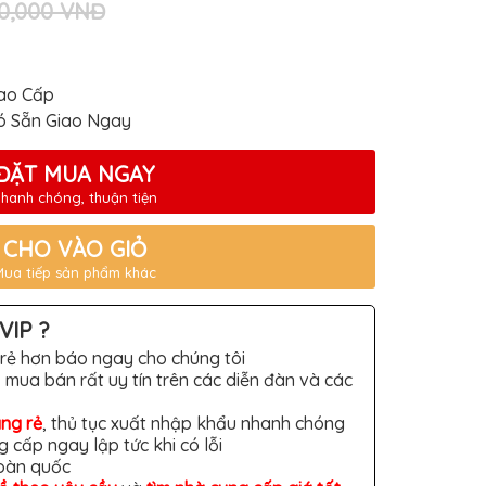
00,000 VNĐ
ao Cấp
ó Sẵn Giao Ngay
ĐẶT MUA NGAY
hanh chóng, thuận tiện
CHO VÀO GIỎ
Mua tiếp sản phẩm khác
VIP ?
rẻ hơn báo ngay cho chúng tôi
 mua bán rất uy tín trên các diễn đàn và các
àng rẻ
, thủ tục xuất nhập khẩu nhanh chóng
g cấp ngay lập tức khi có lỗi
toàn quốc