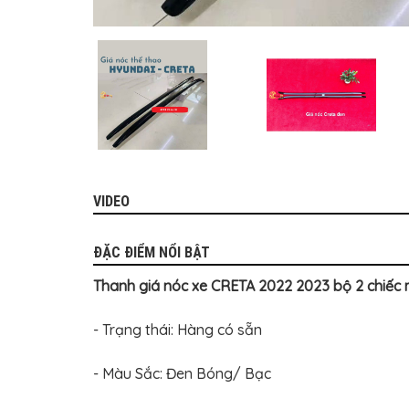
MITSUBISHI
BMW
VOLVO
SUZUKI
PORSCHE
LEXUS
MG
VIDEO
AUDI
ĐẶC ĐIỂM NỔI BẬT
MINI
COOPER
Thanh giá nóc xe CRETA 2022 2023 bộ 2 chiếc 
PEUGEOT
- Trạng thái: Hàng có sẵn
VINFAST
ĐỒ
- Màu Sắc: Đen Bóng/ Bạc
CHƠI
Ô