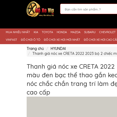
Giới
Thiệu
MUA NHIỀU NHẤT
KIA
TOYOTA
HONDA
MAZDA
SUBARU
CHEVROLET
Sản
Phẩm
VINFAST
ĐỒ CHƠI Ô TÔ
ĐỒ CHƠI XE HƠI MỚI NHẤT
ĐỒ CHƠI XE HƠI CAO CẤ
Hướng
Trang chủ
HYUNDAI
Dẫn
Thanh giá nóc xe CRETA 2022 2023 bộ 2 chiếc m
Mua
Hàng
Thanh giá nóc xe CRETA 2022 
Chính
Sách
màu đen bạc thể thao gắn ke
Thanh
Toán
nóc chắc chắn trang trí làm 
Tin
cao cấp
Xe
Mới
Liên
hệ