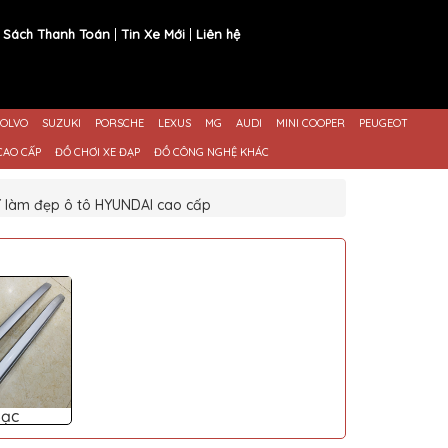
 Sách Thanh Toán
Tin Xe Mới
Liên hệ
OLVO
SUZUKI
PORSCHE
LEXUS
MG
AUDI
MINI COOPER
PEUGEOT
CAO CẤP
ĐỒ CHƠI XE ĐẠP
ĐỒ CÔNG NGHỆ KHÁC
í làm đẹp ô tô HYUNDAI cao cấp
Bạc