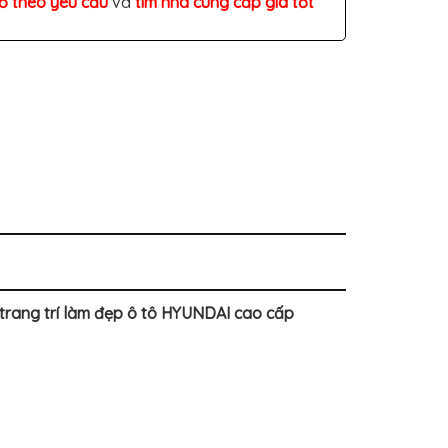
đồ theo yêu cầu
và
tìm nhà cung cấp giá tốt
trang trí làm đẹp ô tô HYUNDAI cao cấp