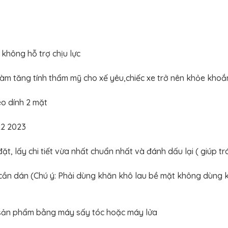
 không hỗ trợ chịu lực
làm tăng tính thẩm mỹ cho xế yêu,chiếc xe trở nên khỏe khoắ
keo dính 2 mặt
22 2023
 đặt, lấy chi tiết vừa nhất chuẩn nhất và đánh dấu lại ( giúp t
cần dán (Chú ý: Phải dùng khăn khô lau bề mặt không dùng k
 sản phẩm bằng máy sấy tóc hoặc máy lửa