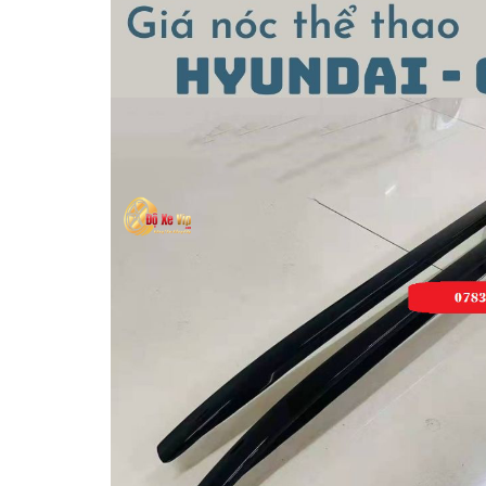
MUA
NHIỀU
NHẤT
KIA
TOYOTA
HONDA
MAZDA
SUBARU
CHEVROLET
NISSAN
VOLKSWAGEN
MERCEDES
HYUNDAI
FORD