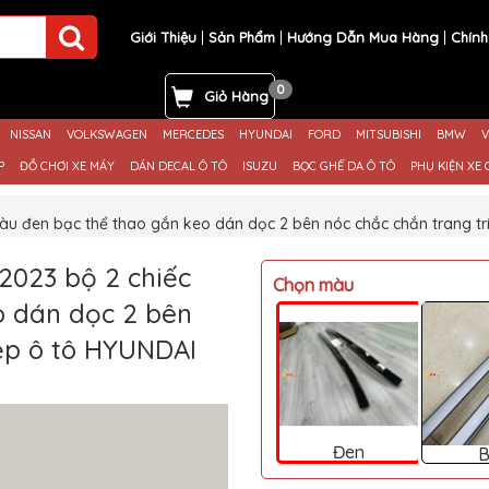
Giới Thiệu
Sản Phẩm
Hướng Dẫn Mua Hàng
Chính
0
Giỏ Hàng
NISSAN
VOLKSWAGEN
MERCEDES
HYUNDAI
FORD
MITSUBISHI
BMW
V
P
ĐỒ CHƠI XE MÁY
DÁN DECAL Ô TÔ
ISUZU
BỌC GHẾ DA Ô TÔ
PHỤ KIỆN XE 
àu đen bạc thể thao gắn keo dán dọc 2 bên nóc chắc chắn trang tr
2023 bộ 2 chiếc
Chọn màu
o dán dọc 2 bên
đẹp ô tô HYUNDAI
Đen