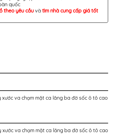
toàn quốc
đồ theo yêu cầu
và
tìm nhà cung cấp giá tốt
y xước va chạm mặt ca lăng ba đờ sốc ô tô cao
y xước va chạm mặt ca lăng ba đờ sốc ô tô cao