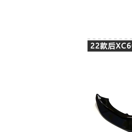
BỌC
GHẾ
DA
Ô
TÔ
PHỤ
KIỆN
XE
CAO
CẤP
ĐỒ
CHƠI
XE
ĐẠP
ĐỒ
CÔNG
NGHỆ
KHÁC