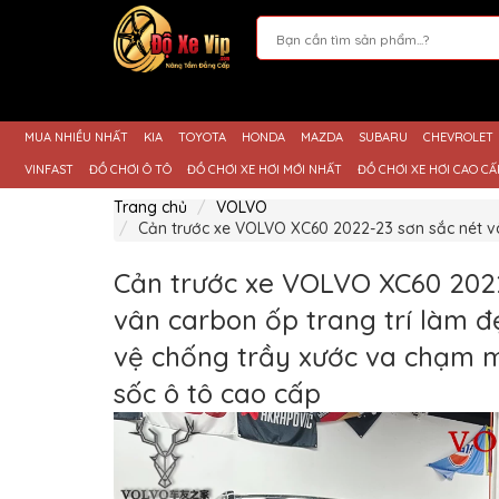
Giới
Thiệu
MUA NHIỀU NHẤT
KIA
TOYOTA
HONDA
MAZDA
SUBARU
CHEVROLET
Sản
Phẩm
VINFAST
ĐỒ CHƠI Ô TÔ
ĐỒ CHƠI XE HƠI MỚI NHẤT
ĐỒ CHƠI XE HƠI CAO CẤ
Hướng
Trang chủ
VOLVO
Dẫn
Cản trước xe VOLVO XC60 2022-23 sơn sắc nét vâ
Mua
Hàng
Cản trước xe VOLVO XC60 2022
Chính
Sách
vân carbon ốp trang trí làm đ
Thanh
Toán
vệ chống trầy xước va chạm m
Tin
sốc ô tô cao cấp
Xe
Mới
Liên
hệ