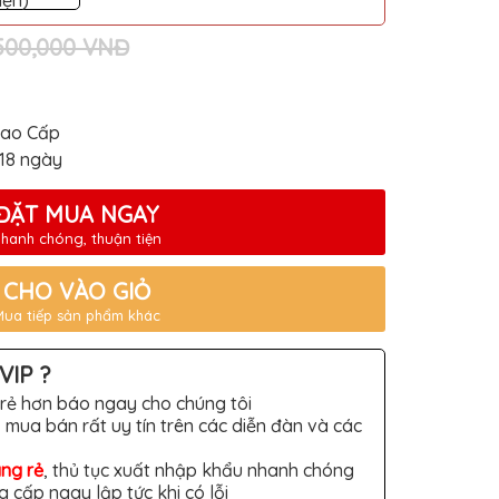
iện)
,500,000 VNĐ
Cao Cấp
-18 ngày
ĐẶT MUA NGAY
hanh chóng, thuận tiện
CHO VÀO GIỎ
Mua tiếp sản phẩm khác
VIP ?
rẻ hơn báo ngay cho chúng tôi
 mua bán rất uy tín trên các diễn đàn và các
àng rẻ
, thủ tục xuất nhập khẩu nhanh chóng
g cấp ngay lập tức khi có lỗi