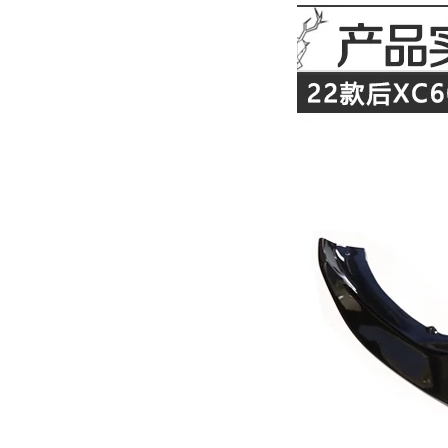
TÔ
ĐỒ
CHƠI
XE
HƠI
MỚI
NHẤT
ĐỒ
CHƠI
XE
HƠI
CAO
CẤP
ĐỒ
CHƠI
XE
MÁY
DÁN
DECAL
Ô
TÔ
ISUZU