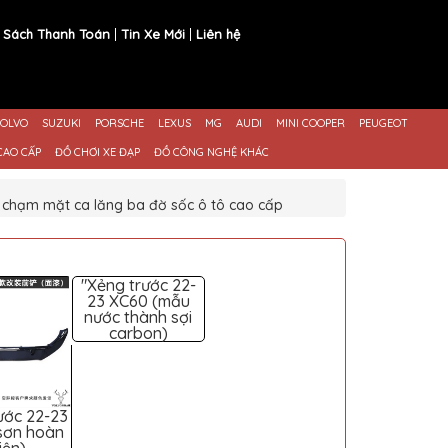
 Sách Thanh Toán
Tin Xe Mới
Liên hệ
OLVO
SUZUKI
PORSCHE
LEXUS
MG
AUDI
MINI COOPER
PEUGEOT
CAO CẤP
ĐỒ CHƠI XE ĐẠP
ĐỒ CÔNG NGHỆ KHÁC
a chạm mặt ca lăng ba đờ sốc ô tô cao cấp
"Xẻng trước 22-
23 XC60 (mẫu
nước thành sợi
carbon)
ước 22-23
sơn hoàn