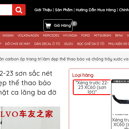
Giới Thiệu
Sản Phẩm
Hướng Dẫn Mua Hàng
Chính
0
Giỏ Hàng
NISSAN
VOLKSWAGEN
MERCEDES
HYUNDAI
FORD
MITSUBISHI
BMW
V
P
ĐỒ CHƠI XE MÁY
DÁN DECAL Ô TÔ
ISUZU
BỌC GHẾ DA Ô TÔ
PHỤ KIỆN XE 
n carbon ốp trang trí làm đẹp thể thao bảo vệ chống trầy xước v
-23 sơn sắc nét
Loại hàng
ẹp thể thao bảo
"Xẻng trước 22-
23 XC60 (sơn
ặt ca lăng ba đờ
lót)"
Xẻng tr
XC60 (