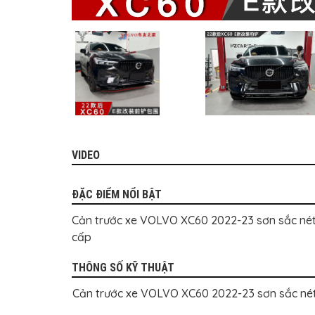
MITSUBISHI
BMW
VOLVO
SUZUKI
PORSCHE
LEXUS
MG
VIDEO
AUDI
ĐẶC ĐIỂM NỔI BẬT
MINI
COOPER
Cản trước xe VOLVO XC60 2022-23 sơn sắc nét 
cấp
PEUGEOT
VINFAST
THÔNG SỐ KỸ THUẬT
ĐỒ
Cản trước xe VOLVO XC60 2022-23 sơn sắc nét 
CHƠI
Ô