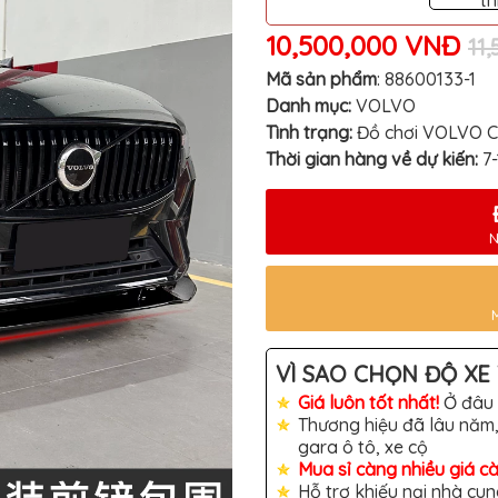
th
10,500,000 VNĐ
11
Mã sản phẩm
:
88600133-1
Danh mục:
VOLVO
Tình trạng:
Đồ chơi VOLVO 
Thời gian hàng về dự kiến:
7
N
VÌ SAO CHỌN ĐỘ XE 
Giá luôn tốt nhất!
Ở đâu 
Thương hiệu đã lâu năm,
gara ô tô, xe cộ
Mua sỉ càng nhiều giá c
Hỗ trợ khiếu nại nhà cun