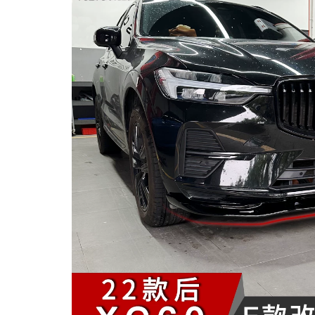
MUA
NHIỀU
NHẤT
KIA
TOYOTA
HONDA
MAZDA
SUBARU
CHEVROLET
NISSAN
VOLKSWAGEN
MERCEDES
HYUNDAI
FORD