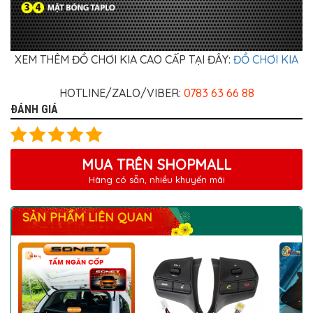
XEM THÊM ĐỒ CHƠI KIA CAO CẤP TẠI ĐÂY:
ĐỒ CHƠI KIA
HOTLINE/ZALO/VIBER:
0783 63 66 88
ĐÁNH GIÁ
MUA TRÊN SHOPMALL
Hàng có sẵn, nhiều khuyến mãi
SẢN PHẨM LIÊN QUAN