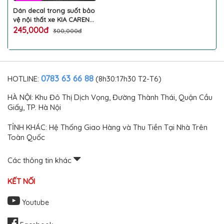
Dán decal trong suốt bảo
vệ nội thất xe KIA CARENS
2022 2023 PPF chống xước
245,000đ
300,000đ
bằng miếng phim TPU che
mờ vết xước cũ hộp số
màn giải trí điều hòa giữ
độ zin bóng nội thất ô tô
cao cấp
0783 63 66 88
HOTLINE:
(8h30:17h30 T2-T6)
HÀ NỘI: Khu Đô Thị Dịch Vọng, Đường Thành Thái, Quận Cầu
Giấy, TP. Hà Nội
TỈNH KHÁC: Hệ Thống Giao Hàng và Thu Tiền Tại Nhà Trên
Toàn Quốc
Các thông tin khác
KẾT NỐI
Youtube