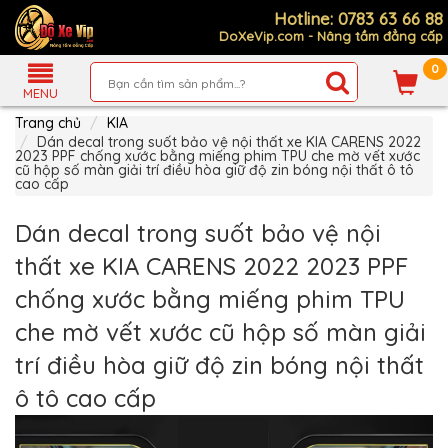
Hotline: 0783 63 66 88
DoXeVip.com - Nâng tầm đẳng cấp
0
Giới
Thiệu
MENU
Trang chủ
KIA
Sản
Phẩm
Dán decal trong suốt bảo vệ nội thất xe KIA CARENS 2022
2023 PPF chống xước bằng miếng phim TPU che mờ vết xước
cũ hộp số màn giải trí điều hòa giữ độ zin bóng nội thất ô tô
Hướng
cao cấp
Dẫn
Mua
Hàng
Dán decal trong suốt bảo vệ nội
Chính
thất xe KIA CARENS 2022 2023 PPF
Sách
Thanh
chống xước bằng miếng phim TPU
Toán
che mờ vết xước cũ hộp số màn giải
Tin
Xe
trí điều hòa giữ độ zin bóng nội thất
Mới
ô tô cao cấp
Liên
hệ