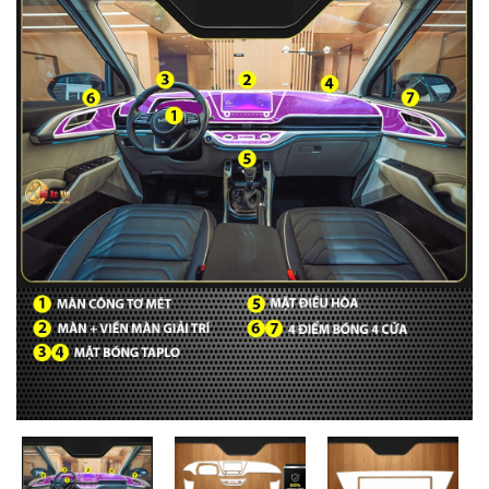
MUA
NHIỀU
NHẤT
KIA
TOYOTA
HONDA
MAZDA
SUBARU
CHEVROLET
NISSAN
VOLKSWAGEN
MERCEDES
HYUNDAI
FORD