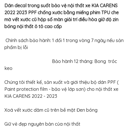
BỌC
Dán decal trong suốt bảo vệ nội thất xe KIA CARENS
GHẾ
DA
2022 2023 PPF chống xước bằng miếng phim TPU che
Ô
mờ vết xước cũ hộp số màn giải trí điều hòa giữ độ zin
TÔ
bóng nội thất ô tô cao cấp
PHỤ
KIỆN
XE
Chính sách bảo hành: 1 đổi 1 trong vòng 7 ngày nếu sản
CAO
CẤP
phẩm bị lỗi
ĐỒ
Bảo hành 12 tháng: Bong tróc
CHƠI
XE
keo
ĐẠP
ĐỒ
Chúng tôi thiết kế, sản xuất và giới thiệu bộ dán PPF (
CÔNG
Paint protection film - bảo vệ lớp sơn) cho nội thất xe
NGHỆ
KHÁC
KIA CARENS 2022 - 2023
Xoá vết xước dăm cũ trên bề mặt Đen bóng
Giữ vẻ đẹp nguyên bản của nội thất