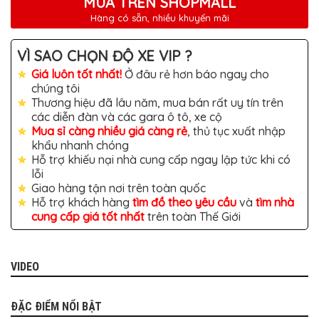
MUA TRÊN SHOPMALL
TÔ
Hàng có sẵn, nhiều khuyến mãi
ĐỒ
CHƠI
XE
VÌ SAO CHỌN ĐỘ XE VIP ?
HƠI
MỚI
Giá luôn tốt nhất!
Ở đâu rẻ hơn báo ngay cho
NHẤT
chúng tôi
Thương hiệu đã lâu năm, mua bán rất uy tín trên
ĐỒ
các diễn đàn và các gara ô tô, xe cộ
CHƠI
XE
Mua sỉ càng nhiều giá càng rẻ
, thủ tục xuất nhập
HƠI
khẩu nhanh chóng
CAO
Hỗ trợ khiếu nại nhà cung cấp ngay lập tức khi có
CẤP
lỗi
ĐỒ
Giao hàng tận nơi trên toàn quốc
CHƠI
Hỗ trợ khách hàng
tìm đồ theo yêu cầu
và
tìm nhà
XE
cung cấp giá tốt nhất
trên toàn Thế Giới
MÁY
DÁN
DECAL
Ô
VIDEO
TÔ
ISUZU
ĐẶC ĐIỂM NỔI BẬT