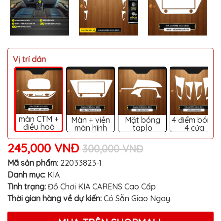
MITSUBISHI
BMW
VOLVO
SUZUKI
Vị trí dán
PORSCHE
LEXUS
MG
màn CTM +
Màn + viền
Mặt bóng
4 điểm bóng
AUDI
điều hoà
màn hình
taplo
4 cửa
MINI
245,000 VNĐ
300,000 VNĐ
COOPER
Mã sản phẩm
:
22033823-1
PEUGEOT
Danh mục:
KIA
VINFAST
Tình trạng:
Đồ Chơi KIA CARENS Cao Cấp
Thời gian hàng về dự kiến:
Có Sẵn Giao Ngay
ĐỒ
CHƠI
Ô