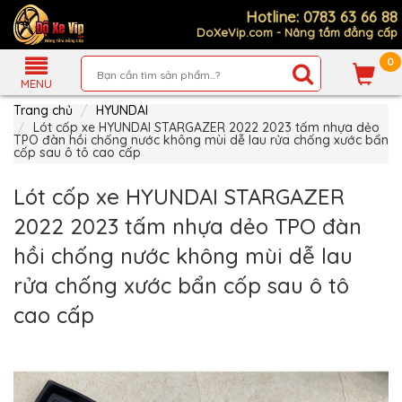
Hotline: 0783 63 66 88
DoXeVip.com - Nâng tầm đẳng cấp
0
Giới
Thiệu
MENU
Trang chủ
HYUNDAI
Sản
Phẩm
Lót cốp xe HYUNDAI STARGAZER 2022 2023 tấm nhựa dẻo
TPO đàn hồi chống nước không mùi dễ lau rửa chống xước bẩn
cốp sau ô tô cao cấp
Hướng
Dẫn
Mua
Lót cốp xe HYUNDAI STARGAZER
Hàng
2022 2023 tấm nhựa dẻo TPO đàn
Chính
Sách
hồi chống nước không mùi dễ lau
Thanh
Toán
rửa chống xước bẩn cốp sau ô tô
Tin
cao cấp
Xe
Mới
Liên
hệ