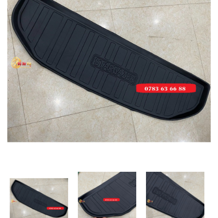
MUA
NHIỀU
NHẤT
KIA
TOYOTA
HONDA
MAZDA
SUBARU
CHEVROLET
NISSAN
VOLKSWAGEN
MERCEDES
HYUNDAI
FORD