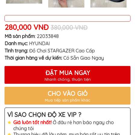
MITSUBISHI
BMW
VOLVO
280,000 VNĐ
380,000 VNĐ
SUZUKI
Mã sản phẩm
:
22033848
Danh mục:
HYUNDAI
PORSCHE
Tình trạng:
Đồ Chơi STARGAZER Cao Cấp
LEXUS
Thời gian hàng về dự kiến:
Có Sẵn Giao Ngay
MG
ĐẶT MUA NGAY
AUDI
Nhanh chóng, thuận tiện
MINI
COOPER
CHO VÀO GIỎ
Mua tiếp sản phẩm khác
PEUGEOT
VINFAST
VÌ SAO CHỌN ĐỘ XE VIP ?
Giá luôn tốt nhất!
Ở đâu rẻ hơn báo ngay cho
ĐỒ
CHƠI
chúng tôi
Ô
Thương hiệu đã lâu năm, mua bán rất uy tín trên