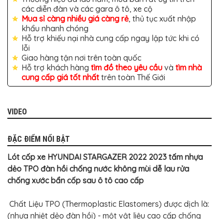
TÔ
các diễn đàn và các gara ô tô, xe cộ
Mua sỉ càng nhiều giá càng rẻ
, thủ tục xuất nhập
ĐỒ
CHƠI
khẩu nhanh chóng
XE
Hỗ trợ khiếu nại nhà cung cấp ngay lập tức khi có
HƠI
lỗi
MỚI
NHẤT
Giao hàng tận nơi trên toàn quốc
Hỗ trợ khách hàng
tìm đồ theo yêu cầu
và
tìm nhà
ĐỒ
cung cấp giá tốt nhất
trên toàn Thế Giới
CHƠI
XE
HƠI
CAO
CẤP
VIDEO
ĐỒ
CHƠI
ĐẶC ĐIỂM NỔI BẬT
XE
MÁY
Lót cốp xe HYUNDAI STARGAZER 2022 2023 tấm nhựa
DÁN
dẻo TPO đàn hồi chống nước không mùi dễ lau rửa
DECAL
chống xước bẩn cốp sau ô tô cao cấp
Ô
TÔ
Chất Liệu TPO (Thermoplastic Elastomers) được dịch là:
ISUZU
(nhựa nhiệt dẻo đàn hồi) - một vật liệu cao cấp chống