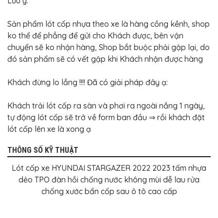
Lưu ý:
Sản phẩm lót cốp nhựa theo xe là hàng cồng kềnh, shop
ko thể để phẳng để gửi cho Khách được, bên vận
chuyển sẽ ko nhận hàng, Shop bắt buộc phải gập lại, do
đó sản phẩm sẽ có vết gập khi Khách nhận được hàng
Khách đừng lo lắng !!!! Đã có giải pháp đây ạ:
Khách trải lót cốp ra sàn và phơi ra ngoài nắng 1 ngày,
tự động lót cốp sẽ trở về form ban đầu ⇒ rồi khách đặt
lót cốp lên xe là xong ạ
THÔNG SỐ KỸ THUẬT
Lót cốp xe HYUNDAI STARGAZER 2022 2023 tấm nhựa
dẻo TPO đàn hồi chống nước không mùi dễ lau rửa
chống xước bẩn cốp sau ô tô cao cấp