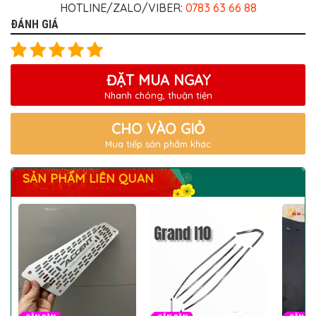
HOTLINE/ZALO/VIBER:
0783 63 66 88
ĐÁNH GIÁ
ĐẶT MUA NGAY
Nhanh chóng, thuận tiện
CHO VÀO GIỎ
Mua tiếp sản phẩm khác
SẢN PHẨM LIÊN QUAN