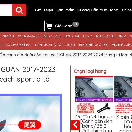
Giới Thiệu
Sản Phẩm
Hướng Dẫn Mua Hàng
Chính
0
Giỏ Hàng
NISSAN
VOLKSWAGEN
MERCEDES
HYUNDAI
FORD
MITSUBISHI
BMW
V
P
ĐỒ CHƠI XE MÁY
DÁN DECAL Ô TÔ
ISUZU
BỌC GHẾ DA Ô TÔ
PHỤ KIỆN XE 
Ốp cánh gió đuôi cốp sau xe TIGUAN 2017-2023 2024 trang trí làm
TIGUAN 2017-2023
Chọn loại hàng
cách sport ô tô
19 đến 24 Tiguan
19 đến 
L [Cánh bên đen
L [C
bóng/Bộ 2
bằn
chiếc] Phiên bản
carb