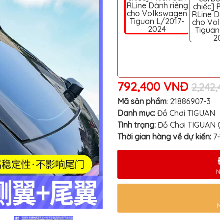
RLine Dành riêng
chiếc] 
cho Volkswagen
RLine D
Tiguan L/2017-
cho Vo
2024
Tiguan
2
792,400 VNĐ
2,242
Mã sản phẩm
:
21886907-3
Danh mục:
Đồ Chơi TIGUAN
Tình trạng:
Đồ Chơi TIGUAN 
Thời gian hàng về dự kiến:
7
N