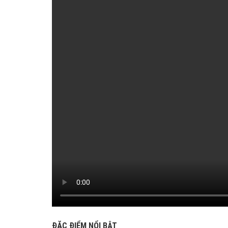
TÔ
ĐỒ
CHƠI
XE
HƠI
MỚI
NHẤT
ĐỒ
CHƠI
XE
HƠI
CAO
CẤP
ĐỒ
CHƠI
XE
MÁY
DÁN
DECAL
Ô
TÔ
ISUZU
ĐẶC ĐIỂM NỔI BẬT