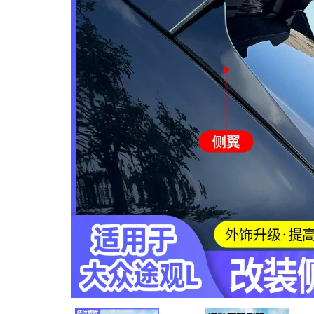
MUA
NHIỀU
NHẤT
KIA
TOYOTA
HONDA
MAZDA
SUBARU
CHEVROLET
NISSAN
VOLKSWAGEN
MERCEDES
HYUNDAI
FORD