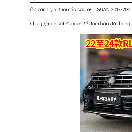
BỌC
GHẾ
Ốp cánh gió đuôi cốp sau xe TIGUAN 2017-2023
DA
Ô
TÔ
Chú ý: Quan sát đuôi xe để đảm bảo đặt hàng đ
PHỤ
KIỆN
XE
CAO
CẤP
ĐỒ
CHƠI
XE
ĐẠP
ĐỒ
CÔNG
NGHỆ
KHÁC