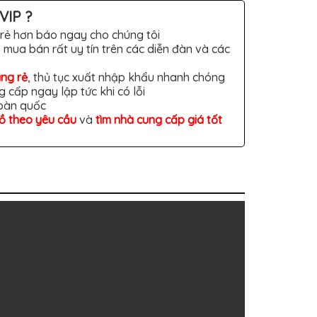
VIP ?
rẻ hơn báo ngay cho chúng tôi
 mua bán rất uy tín trên các diễn đàn và các
àng rẻ
, thủ tục xuất nhập khẩu nhanh chóng
g cấp ngay lập tức khi có lỗi
toàn quốc
đồ theo yêu cầu
và
tìm nhà cung cấp giá tốt