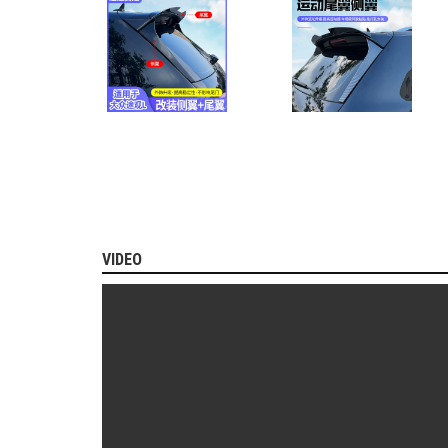
MITSUBISHI
BMW
VOLVO
SUZUKI
PORSCHE
LEXUS
MG
AUDI
VIDEO
MINI
COOPER
PEUGEOT
VINFAST
ĐỒ
CHƠI
Ô