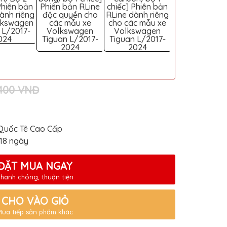
Phiên bản
Phiên bản RLine
chiếc] Phiên bản
chi tiết/Phiên 
ành riêng
độc ​​quyền cho
RLine dành riêng
RLine dành ri
lkswagen
các mẫu xe
cho các mẫu xe
cho dòng x
 L/2017-
Volkswagen
Volkswagen
Volkswage
024
Tiguan L/2017-
Tiguan L/2017-
Tiguan L/201
2024
2024
2024
,400 VNĐ
Quốc Tê Cao Cấp
-18 ngày
ĐẶT MUA NGAY
hanh chóng, thuận tiện
CHO VÀO GIỎ
Mua tiếp sản phẩm khác