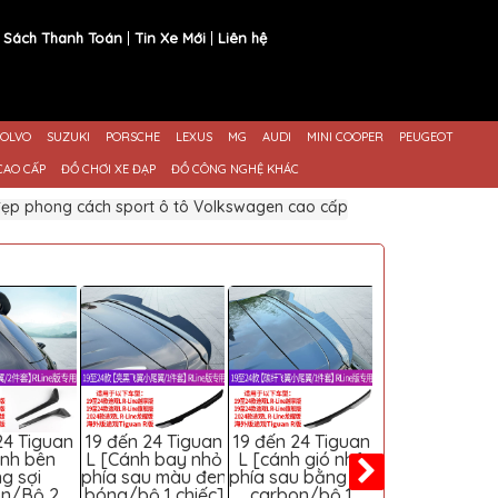
 Sách Thanh Toán
Tin Xe Mới
Liên hệ
OLVO
SUZUKI
PORSCHE
LEXUS
MG
AUDI
MINI COOPER
PEUGEOT
CAO CẤP
ĐỒ CHƠI XE ĐẠP
ĐỒ CÔNG NGHỆ KHÁC
 đẹp phong cách sport ô tô Volkswagen cao cấp
24 Tiguan
19 đến 24 Tiguan
19 đến 24 Tiguan
19 đến 24 Tig
ánh bên
L [Cánh bay nhỏ
L [cánh gió nhỏ
L [Cánh sau 
g sợi
phía sau màu đen
phía sau bằng sợi
+ cánh bên m
on/Bộ 2
bóng/bộ 1 chiếc]
carbon/bộ 1
đen bóng] Bộ