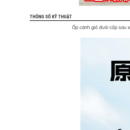
THÔNG SỐ KỸ THUẬT
Ốp cánh gió đuôi cốp sau 