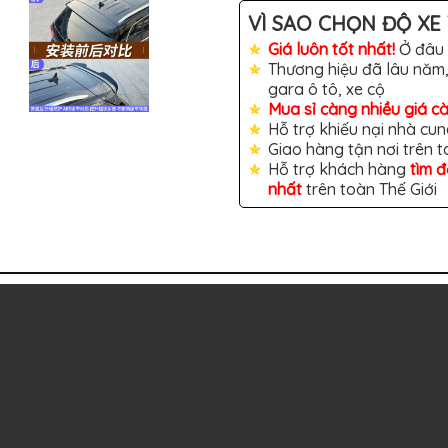
VÌ SAO CHỌN ĐỘ XE 
Giá luôn tốt nhất!
Ở đâu 
Thương hiệu đã lâu năm,
gara ô tô, xe cộ
Mua sỉ càng nhiều giá c
Hỗ trợ khiếu nại nhà cun
Giao hàng tận nơi trên 
Hỗ trợ khách hàng
tìm 
nhất
trên toàn Thế Giới