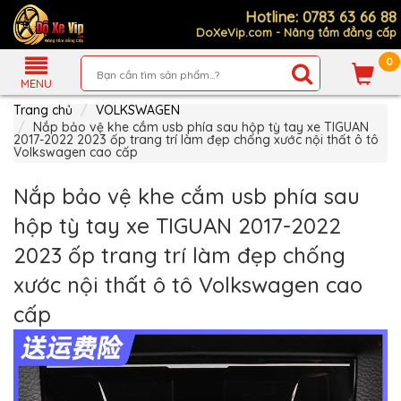
Hotline: 0783 63 66 88
DoXeVip.com - Nâng tầm đẳng cấp
0
Giới
Thiệu
MENU
Trang chủ
VOLKSWAGEN
Sản
Phẩm
Nắp bảo vệ khe cắm usb phía sau hộp tỳ tay xe TIGUAN
2017-2022 2023 ốp trang trí làm đẹp chống xước nội thất ô tô
Volkswagen cao cấp
Hướng
Dẫn
Mua
Nắp bảo vệ khe cắm usb phía sau
Hàng
hộp tỳ tay xe TIGUAN 2017-2022
Chính
Sách
2023 ốp trang trí làm đẹp chống
Thanh
Toán
xước nội thất ô tô Volkswagen cao
Tin
cấp
Xe
Mới
Liên
hệ