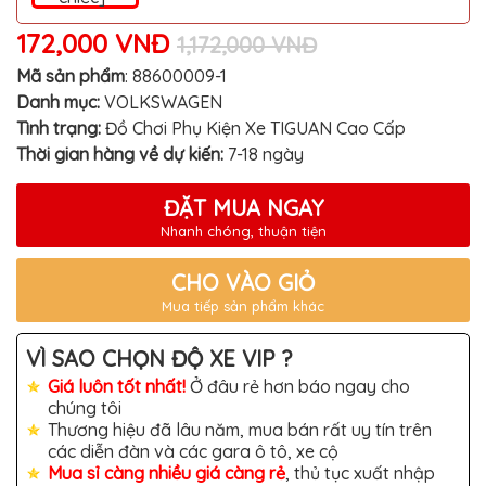
TÔ
172,000 VNĐ
1,172,000 VNĐ
ĐỒ
CHƠI
XE
Mã sản phẩm
:
88600009-1
HƠI
Danh mục:
VOLKSWAGEN
MỚI
NHẤT
Tình trạng:
Đồ Chơi Phụ Kiện Xe TIGUAN Cao Cấp
Thời gian hàng về dự kiến:
7-18 ngày
ĐỒ
CHƠI
XE
ĐẶT MUA NGAY
HƠI
CAO
Nhanh chóng, thuận tiện
CẤP
CHO VÀO GIỎ
ĐỒ
CHƠI
Mua tiếp sản phẩm khác
XE
MÁY
VÌ SAO CHỌN ĐỘ XE VIP ?
DÁN
DECAL
Giá luôn tốt nhất!
Ở đâu rẻ hơn báo ngay cho
Ô
chúng tôi
TÔ
Thương hiệu đã lâu năm, mua bán rất uy tín trên
các diễn đàn và các gara ô tô, xe cộ
ISUZU
Mua sỉ càng nhiều giá càng rẻ
, thủ tục xuất nhập