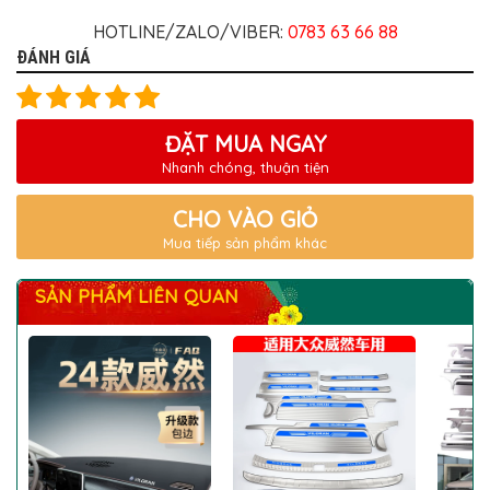
HOTLINE/ZALO/VIBER:
0783 63 66 88
ĐÁNH GIÁ
ĐẶT MUA NGAY
Nhanh chóng, thuận tiện
CHO VÀO GIỎ
Mua tiếp sản phẩm khác
SẢN PHẨM LIÊN QUAN