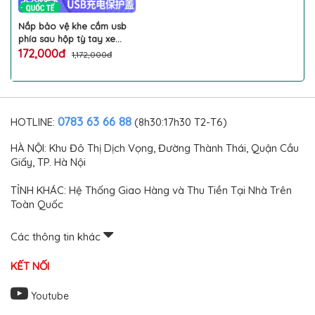
Nắp bảo vệ khe cắm usb
phía sau hộp tỳ tay xe
TIGUAN 2017-2022 2023 ốp
172,000đ
1,172,000đ
trang trí làm đẹp chống
xước nội thất ô tô
Volkswagen cao cấp
0783 63 66 88
HOTLINE:
(8h30:17h30 T2-T6)
HÀ NỘI: Khu Đô Thị Dịch Vọng, Đường Thành Thái, Quận Cầu
Giấy, TP. Hà Nội
TỈNH KHÁC: Hệ Thống Giao Hàng và Thu Tiền Tại Nhà Trên
Toàn Quốc
Các thông tin khác
KẾT NỐI
Youtube