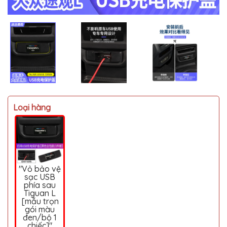
MITSUBISHI
BMW
VOLVO
SUZUKI
PORSCHE
LEXUS
Loại hàng
MG
AUDI
MINI
COOPER
"Vỏ bảo vệ
PEUGEOT
sạc USB
phía sau
VINFAST
Tiguan L
[mẫu trọn
ĐỒ
gói màu
CHƠI
đen/bộ 1
Ô
chiếc]"