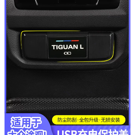
MUA
NHIỀU
NHẤT
KIA
TOYOTA
HONDA
MAZDA
SUBARU
CHEVROLET
NISSAN
VOLKSWAGEN
MERCEDES
HYUNDAI
FORD