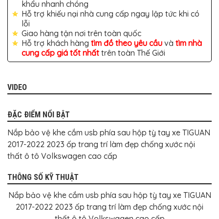
BỌC
khẩu nhanh chóng
GHẾ
Hỗ trợ khiếu nại nhà cung cấp ngay lập tức khi có
DA
lỗi
Ô
TÔ
Giao hàng tận nơi trên toàn quốc
Hỗ trợ khách hàng
tìm đồ theo yêu cầu
và
tìm nhà
PHỤ
cung cấp giá tốt nhất
trên toàn Thế Giới
KIỆN
XE
CAO
CẤP
VIDEO
ĐỒ
CHƠI
XE
ĐẶC ĐIỂM NỔI BẬT
ĐẠP
Nắp bảo vệ khe cắm usb phía sau hộp tỳ tay xe TIGUAN
ĐỒ
CÔNG
2017-2022 2023 ốp trang trí làm đẹp chống xước nội
NGHỆ
thất ô tô Volkswagen cao cấp
KHÁC
THÔNG SỐ KỸ THUẬT
Nắp bảo vệ khe cắm usb phía sau hộp tỳ tay xe TIGUAN
2017-2022 2023 ốp trang trí làm đẹp chống xước nội
thất ô tô Volkswagen cao cấp