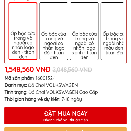
MITSUBISHI
BMW
VOLVO
SUZUKI
Ốp bậc cửa
Ốp bậc cửa
Ốp bậc cửa
Ốp bậc cửa
trong và
trong và
trong và
trong và
ngoài có
PORSCHE
ngoài có
ngoài có
ngoài nhãn
nhãn logo
nhãn logo
nhãn logo
màu đen -
đen - titan
đỏ - titan
xanh - titan
titan đen
LEXUS
đen
đen
đen
MG
1,548,560 VNĐ
2,048,560 VNĐ
AUDI
Mã sản phẩm
:
1680152-1
MINI
Danh mục:
Đồ Chơi VOLKSWAGEN
COOPER
Tình trạng:
Đồ Chơi VOLKSWAGEN Cao Cấp
PEUGEOT
Thời gian hàng về dự kiến:
7-18 ngày
VINFAST
ĐẶT MUA NGAY
ĐỒ
Nhanh chóng, thuận tiện
CHƠI
Ô