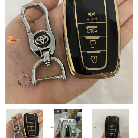
MUA
NHIỀU
NHẤT
KIA
TOYOTA
HONDA
MAZDA
SUBARU
CHEVROLET
NISSAN
VOLKSWAGEN
MERCEDES
HYUNDAI
FORD