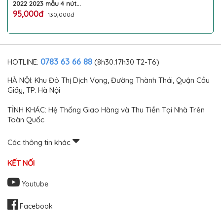
2022 2023 mẫu 4 nút
tráng gương vàng bạc
95,000đ
130,000đ
sang trọng silicon kèm
móc treo làm đẹp chống
trầy xước chìa smart key
thông minh ô tô TOYOTA
cao cấp
0783 63 66 88
HOTLINE:
(8h30:17h30 T2-T6)
HÀ NỘI: Khu Đô Thị Dịch Vọng, Đường Thành Thái, Quận Cầu
Giấy, TP. Hà Nội
TỈNH KHÁC: Hệ Thống Giao Hàng và Thu Tiền Tại Nhà Trên
Toàn Quốc
Các thông tin khác
KẾT NỐI
Youtube
Facebook