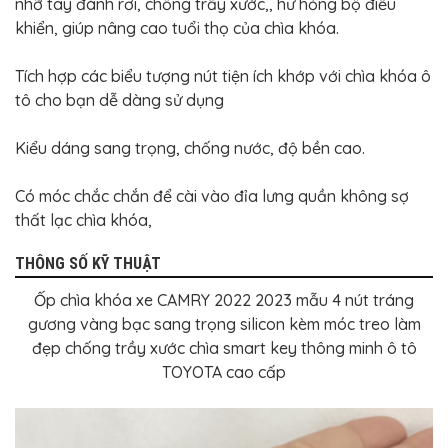
nhỡ tay đánh rơi, chống trầy xước,, hư hỏng bộ điều
khiển, giúp nâng cao tuổi thọ của chìa khóa.
Tích hợp các biểu tượng nút tiện ích khớp với chìa khóa ô
tô cho bạn dễ dàng sử dụng
Kiểu dáng sang trọng, chống nước, độ bền cao.
Có móc chắc chắn để cài vào đỉa lưng quần không sợ
thất lạc chìa khóa,
THÔNG SỐ KỸ THUẬT
Ốp chìa khóa xe CAMRY 2022 2023 mẫu 4 nút tráng
gương vàng bạc sang trọng silicon kèm móc treo làm
đẹp chống trầy xước chìa smart key thông minh ô tô
TOYOTA cao cấp