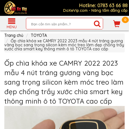
Hotline: 0783 63 66 88
DoXeVip.com - Nâng tầm đẳng cấp
0
Giới
Thiệu
MENU
Trang chủ
TOYOTA
Sản
Phẩm
Ốp chìa khóa xe CAMRY 2022 2023 mẫu 4 nút tráng gương
vàng bạc sang trọng silicon kèm móc treo làm đẹp chống trầy
xước chìa smart key thông minh ô tô TOYOTA cao cấp
Hướng
Dẫn
Mua
Ốp chìa khóa xe CAMRY 2022 2023
Hàng
mẫu 4 nút tráng gương vàng bạc
Chính
Sách
sang trọng silicon kèm móc treo làm
Thanh
Toán
đẹp chống trầy xước chìa smart key
Tin
thông minh ô tô TOYOTA cao cấp
Xe
Mới
Liên
hệ