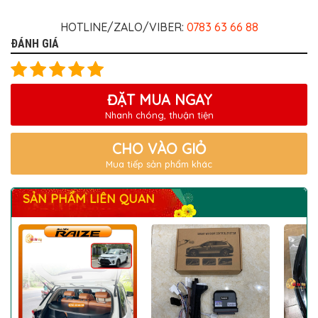
HOTLINE/ZALO/VIBER:
0783 63 66 88
ĐÁNH GIÁ
ĐẶT MUA NGAY
Nhanh chóng, thuận tiện
CHO VÀO GIỎ
Mua tiếp sản phẩm khác
SẢN PHẨM LIÊN QUAN