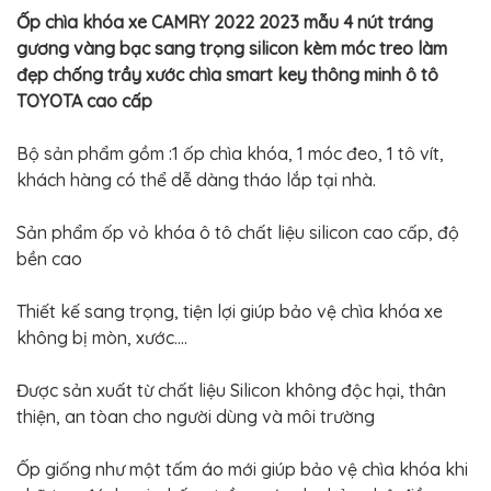
BỌC
Ốp chìa khóa xe CAMRY 2022 2023 mẫu 4 nút tráng
GHẾ
DA
gương vàng bạc sang trọng silicon kèm móc treo làm
Ô
TÔ
đẹp chống trầy xước chìa smart key thông minh ô tô
TOYOTA cao cấp
PHỤ
KIỆN
XE
Bộ sản phẩm gồm :1 ốp chìa khóa, 1 móc đeo, 1 tô vít,
CAO
CẤP
khách hàng có thể dễ dàng tháo lắp tại nhà.
ĐỒ
Sản phẩm ốp vỏ khóa ô tô chất liệu silicon cao cấp, độ
CHƠI
XE
bền cao
ĐẠP
ĐỒ
Thiết kế sang trọng, tiện lợi giúp bảo vệ chìa khóa xe
CÔNG
NGHỆ
không bị mòn, xước....
KHÁC
Được sản xuất từ chất liệu Silicon không độc hại, thân
thiện, an tòan cho người dùng và môi trường
Ốp giống như một tấm áo mới giúp bảo vệ chìa khóa khi