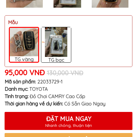
MITSUBISHI
BMW
Mẫu
VOLVO
SUZUKI
PORSCHE
LEXUS
TG vàng
TG bạc
MG
95,000 VNĐ
130,000 VNĐ
AUDI
Mã sản phẩm
:
22033729-1
MINI
Danh mục:
TOYOTA
COOPER
Tình trạng:
Đồ Chơi CAMRY Cao Cấp
PEUGEOT
Thời gian hàng về dự kiến:
Có Sẵn Giao Ngay
VINFAST
ĐẶT MUA NGAY
ĐỒ
Nhanh chóng, thuận tiện
CHƠI
Ô