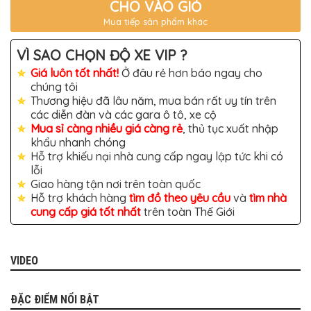
TÔ
CHO VÀO GIỎ
Mua tiếp sản phẩm khác
ĐỒ
CHƠI
XE
VÌ SAO CHỌN ĐỘ XE VIP ?
HƠI
MỚI
Giá luôn tốt nhất!
Ở đâu rẻ hơn báo ngay cho
NHẤT
chúng tôi
Thương hiệu đã lâu năm, mua bán rất uy tín trên
ĐỒ
CHƠI
các diễn đàn và các gara ô tô, xe cộ
XE
Mua sỉ càng nhiều giá càng rẻ
, thủ tục xuất nhập
HƠI
khẩu nhanh chóng
CAO
CẤP
Hỗ trợ khiếu nại nhà cung cấp ngay lập tức khi có
lỗi
ĐỒ
Giao hàng tận nơi trên toàn quốc
CHƠI
Hỗ trợ khách hàng
tìm đồ theo yêu cầu
và
tìm nhà
XE
MÁY
cung cấp giá tốt nhất
trên toàn Thế Giới
DÁN
DECAL
Ô
VIDEO
TÔ
ISUZU
ĐẶC ĐIỂM NỔI BẬT