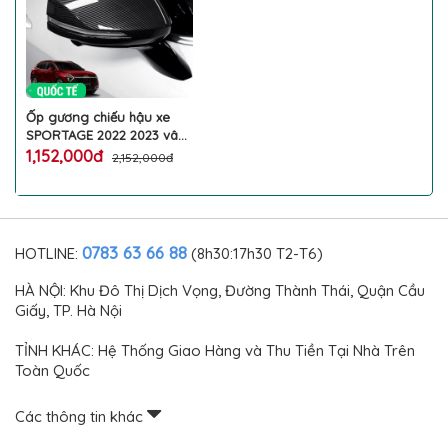
Ốp gương chiếu hậu xe
SPORTAGE 2022 2023 vân
sợi carbon đen bóng
1,152,000đ
2,152,000đ
trang trí làm đẹp bảo vệ
chống trầy xước gương
oo tô KIA cao cấp
0783 63 66 88
HOTLINE:
(8h30:17h30 T2-T6)
HÀ NỘI: Khu Đô Thị Dịch Vọng, Đường Thành Thái, Quận Cầu
Giấy, TP. Hà Nội
TỈNH KHÁC: Hệ Thống Giao Hàng và Thu Tiền Tại Nhà Trên
Toàn Quốc
Các thông tin khác