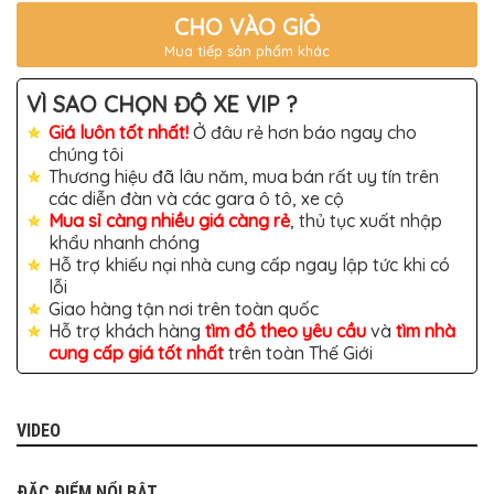
TÔ
CHO VÀO GIỎ
ĐỒ
Mua tiếp sản phẩm khác
CHƠI
XE
HƠI
VÌ SAO CHỌN ĐỘ XE VIP ?
MỚI
NHẤT
Giá luôn tốt nhất!
Ở đâu rẻ hơn báo ngay cho
chúng tôi
ĐỒ
Thương hiệu đã lâu năm, mua bán rất uy tín trên
CHƠI
XE
các diễn đàn và các gara ô tô, xe cộ
HƠI
Mua sỉ càng nhiều giá càng rẻ
, thủ tục xuất nhập
CAO
khẩu nhanh chóng
CẤP
Hỗ trợ khiếu nại nhà cung cấp ngay lập tức khi có
ĐỒ
lỗi
CHƠI
Giao hàng tận nơi trên toàn quốc
XE
Hỗ trợ khách hàng
tìm đồ theo yêu cầu
và
tìm nhà
MÁY
cung cấp giá tốt nhất
trên toàn Thế Giới
DÁN
DECAL
Ô
TÔ
VIDEO
ISUZU
ĐẶC ĐIỂM NỔI BẬT