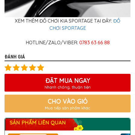
XEM THÊM ĐỒ CHƠI KIA SPORTAGE TẠI ĐÂY:
ĐỒ
CHƠI SPORTAGE
HOTLINE/ZALO/VIBER:
0783 63 66 88
ĐÁNH GIÁ
ĐẶT MUA NGAY
Nhanh chóng, thuận tiện
CHO VÀO GIỎ
Mua tiếp sản phẩm khác
SẢN PHẨM LIÊN QUAN