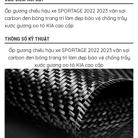
BỌC
GHẾ
Ốp gương chiếu hậu xe SPORTAGE 2022 2023 vân sợi
DA
Ô
carbon đen bóng trang trí làm đẹp bảo vệ chống trầy
TÔ
xước gương oo tô KIA cao cấp
PHỤ
KIỆN
THÔNG SỐ KỸ THUẬT
XE
CAO
CẤP
Ốp gương chiếu hậu xe SPORTAGE 2022 2023 vân sợi
carbon đen bóng trang trí làm đẹp bảo vệ chống trầy
ĐỒ
xước gương oo tô KIA cao cấp
CHƠI
XE
ĐẠP
ĐỒ
CÔNG
NGHỆ
KHÁC