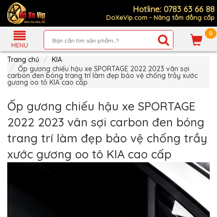
Hotline: 0783 63 66 88
DoXeVip.com - Nâng tầm đẳng cấp
0
Giới
Thiệu
MENU
Trang chủ
KIA
Sản
Phẩm
Ốp gương chiếu hậu xe SPORTAGE 2022 2023 vân sợi
carbon đen bóng trang trí làm đẹp bảo vệ chống trầy xước
gương oo tô KIA cao cấp
Hướng
Dẫn
Mua
Ốp gương chiếu hậu xe SPORTAGE
Hàng
2022 2023 vân sợi carbon đen bóng
Chính
Sách
trang trí làm đẹp bảo vệ chống trầy
Thanh
Toán
xước gương oo tô KIA cao cấp
Tin
Xe
Mới
Liên
hệ