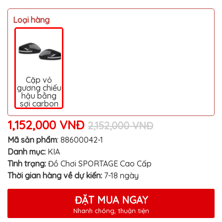
MITSUBISHI
Loại hàng
BMW
VOLVO
SUZUKI
PORSCHE
Cặp vỏ
gương chiếu
LEXUS
hậu bằng
sợi carbon
MG
1,152,000 VNĐ
2,152,000 VNĐ
AUDI
Mã sản phẩm
:
88600042-1
MINI
COOPER
Danh mục:
KIA
Tình trạng:
Đồ Chơi SPORTAGE Cao Cấp
PEUGEOT
Thời gian hàng về dự kiến:
7-18 ngày
VINFAST
ĐẶT MUA NGAY
ĐỒ
CHƠI
Nhanh chóng, thuận tiện
Ô