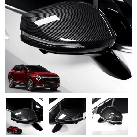
MUA
NHIỀU
NHẤT
KIA
TOYOTA
HONDA
MAZDA
SUBARU
CHEVROLET
NISSAN
VOLKSWAGEN
MERCEDES
HYUNDAI
FORD