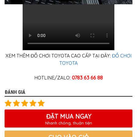
XEM THÊM ĐỒ CHƠI TOYOTA CAO CẤP TẠI ĐÂY:
ĐỒ CHƠI
TOYOTA
HOTLINE/ZALO:
0783 63 66 88
ĐÁNH GIÁ
ĐẶT MUA NGAY
Nhanh chóng, thuận tiện