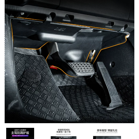
MUA
NHIỀU
NHẤT
KIA
TOYOTA
HONDA
MAZDA
SUBARU
CHEVROLET
NISSAN
VOLKSWAGEN
MERCEDES
HYUNDAI
FORD