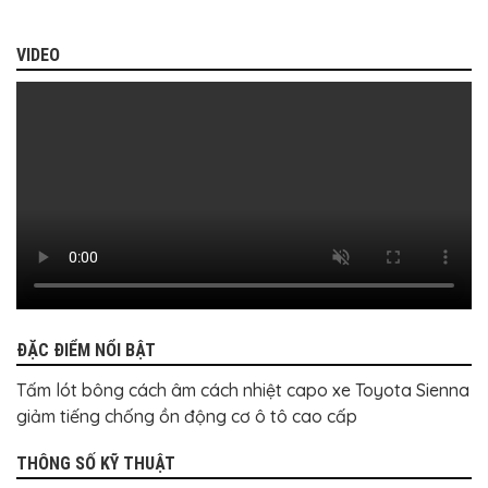
BỌC
GHẾ
DA
VIDEO
Ô
TÔ
PHỤ
KIỆN
XE
CAO
CẤP
ĐỒ
CHƠI
XE
ĐẠP
ĐỒ
CÔNG
NGHỆ
KHÁC
ĐẶC ĐIỂM NỔI BẬT
Tấm lót bông cách âm cách nhiệt capo xe Toyota Sienna
giảm tiếng chống ồn động cơ ô tô cao cấp
THÔNG SỐ KỸ THUẬT