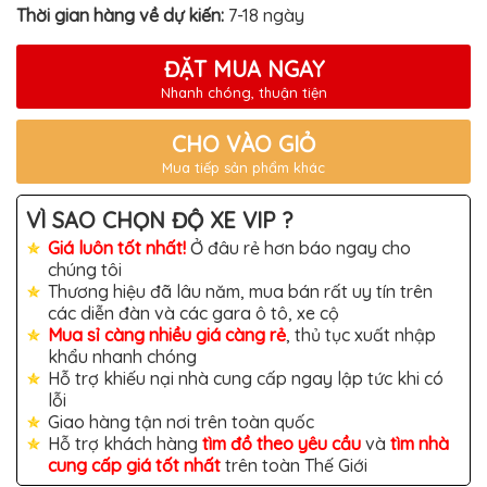
TÔ
Thời gian hàng về dự kiến:
7-18 ngày
ĐỒ
CHƠI
ĐẶT MUA NGAY
XE
HƠI
Nhanh chóng, thuận tiện
MỚI
NHẤT
CHO VÀO GIỎ
ĐỒ
Mua tiếp sản phẩm khác
CHƠI
XE
HƠI
VÌ SAO CHỌN ĐỘ XE VIP ?
CAO
CẤP
Giá luôn tốt nhất!
Ở đâu rẻ hơn báo ngay cho
chúng tôi
ĐỒ
Thương hiệu đã lâu năm, mua bán rất uy tín trên
CHƠI
các diễn đàn và các gara ô tô, xe cộ
XE
MÁY
Mua sỉ càng nhiều giá càng rẻ
, thủ tục xuất nhập
khẩu nhanh chóng
DÁN
Hỗ trợ khiếu nại nhà cung cấp ngay lập tức khi có
DECAL
lỗi
Ô
TÔ
Giao hàng tận nơi trên toàn quốc
Hỗ trợ khách hàng
tìm đồ theo yêu cầu
và
tìm nhà
ISUZU
cung cấp giá tốt nhất
trên toàn Thế Giới