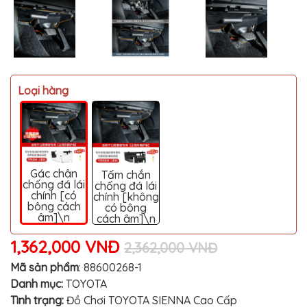
MITSUBISHI
BMW
VOLVO
SUZUKI
Loại hàng
PORSCHE
LEXUS
MG
AUDI
Gác chân
Tấm chắn
chống đá lái
chống đá lái
chính [có
chính [không
MINI
bông cách
COOPER
có bông
âm]\n
cách âm]\n
PEUGEOT
1,362,000 VNĐ
2,362,000 VNĐ
VINFAST
Mã sản phẩm
:
88600268-1
ĐỒ
Danh mục:
TOYOTA
CHƠI
Ô
Tình trạng:
Đồ Chơi TOYOTA SIENNA Cao Cấp