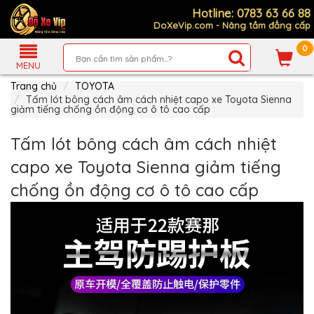
Hotline: 0783 63 66 88
DoXeVip.com - Nâng tầm đẳng cấp
0
Giới
Thiệu
MENU
Trang chủ
TOYOTA
Sản
Phẩm
Tấm lót bông cách âm cách nhiệt capo xe Toyota Sienna
giảm tiếng chống ồn động cơ ô tô cao cấp
Hướng
Dẫn
Tấm lót bông cách âm cách nhiệt
Mua
Hàng
capo xe Toyota Sienna giảm tiếng
Chính
chống ồn động cơ ô tô cao cấp
Sách
Thanh
Toán
Tin
Xe
Mới
Liên
hệ