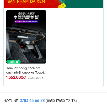
SẢN PHẨM ĐÃ XEM
Tấm lót bông cách âm
cách nhiệt capo xe Toyota
Sienna giảm tiếng chống
1,362,000đ
2,362,000đ
ồn động cơ ô tô cao cấp
0783 63 66 88
HOTLINE:
(8h30:17h30 T2-T6)