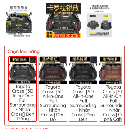
MITSUBISHI
BMW
VOLVO
SUZUKI
PORSCHE
Chọn loại hàng
LEXUS
MG
AUDI
MINI
Toyota
Toyota
Toyota
Toyota
COOPER
Cross [5D
Cross [5D
Cross [5D
Cross [5D
All-in-One
All-in-One
All-in-One
All-in-One
PEUGEOT
Full
Full
Full
Full
Surrounding
Surrounding
Surrounding
Surrounding
VINFAST
- Nhãn
- Nhãn
- Nhãn
- Nhãn
Cross] Đen
Cross] Đen
Cross] Đen
Cross] Cà
ĐỒ
Trắng
Đỏ
Đen
phê Cafe
CHƠI
Ô