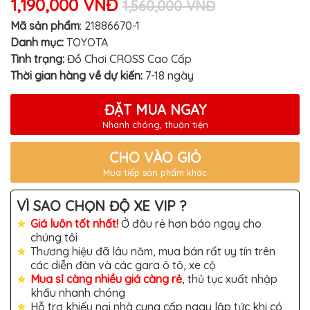
1,190,000 VNĐ
TÔ
1,560,000 VNĐ
Mã sản phẩm
:
21886670-1
ĐỒ
CHƠI
Danh mục:
TOYOTA
XE
HƠI
Tình trạng:
Đồ Chơi CROSS Cao Cấp
MỚI
Thời gian hàng về dự kiến:
7-18 ngày
NHẤT
ĐỒ
ĐẶT MUA NGAY
CHƠI
XE
Nhanh chóng, thuận tiện
HƠI
CAO
CẤP
CHO VÀO GIỎ
Mua tiếp sản phẩm khác
ĐỒ
CHƠI
XE
VÌ SAO CHỌN ĐỘ XE VIP ?
MÁY
Giá luôn tốt nhất!
Ở đâu rẻ hơn báo ngay cho
DÁN
chúng tôi
DECAL
Thương hiệu đã lâu năm, mua bán rất uy tín trên
Ô
các diễn đàn và các gara ô tô, xe cộ
TÔ
Mua sỉ càng nhiều giá càng rẻ
, thủ tục xuất nhập
ISUZU
khẩu nhanh chóng
Hỗ trợ khiếu nại nhà cung cấp ngay lập tức khi có