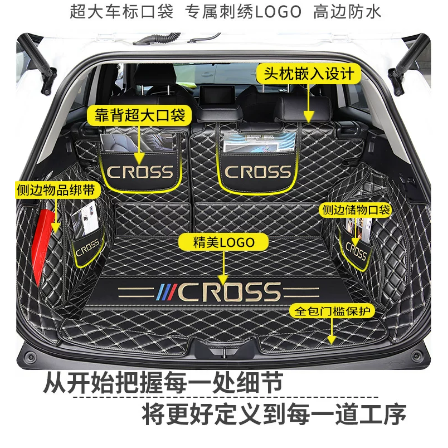
MUA
NHIỀU
NHẤT
KIA
TOYOTA
HONDA
MAZDA
SUBARU
CHEVROLET
NISSAN
VOLKSWAGEN
MERCEDES
HYUNDAI
FORD