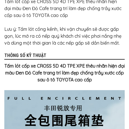
Tấm lót cốp xe CROSS 5D 4D TPE XPE thêu nhãn hiện
đại màu Đen Đỏ Cafe trang trí làm đẹp chống trầy xước
cốp sau ô tô TOYOTA cao cấp
Lưu ý: Tấm lót cồng kềnh, khi vận chuyển sẽ được gấp
gọn, lúc mở ra có nếp quý khách chỉ việc phơi nắng nhẹ
và dùng một thời gian là các nếp gấp sẽ dần biến mất.
THÔNG SỐ KỸ THUẬT
Tấm lót cốp xe CROSS 5D 4D TPE XPE thêu nhãn hiện đại
màu Đen Đỏ Cafe trang trí làm đẹp chống trầy xước cốp
sau ô tô TOYOTA cao cấp