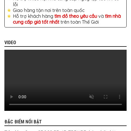
BỌC
lỗi
GHẾ
Giao hàng tận nơi trên toàn quốc
DA
Ô
Hỗ trợ khách hàng
tìm đồ theo yêu cầu
và
tìm nhà
TÔ
cung cấp giá tốt nhất
trên toàn Thế Giới
PHỤ
KIỆN
XE
VIDEO
CAO
CẤP
ĐỒ
CHƠI
XE
ĐẠP
ĐỒ
CÔNG
NGHỆ
KHÁC
ĐẶC ĐIỂM NỔI BẬT