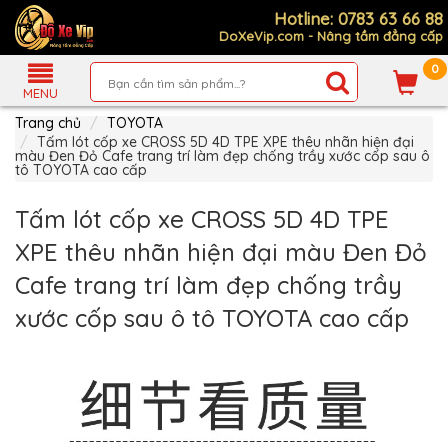
Hotline: 0783 63 66 88
DoXeVip.com - Nâng tầm đẳng cấp
0
Giới
Thiệu
MENU
Trang chủ
TOYOTA
Sản
Phẩm
Tấm lót cốp xe CROSS 5D 4D TPE XPE thêu nhãn hiện đại
màu Đen Đỏ Cafe trang trí làm đẹp chống trầy xước cốp sau ô
tô TOYOTA cao cấp
Hướng
Dẫn
Mua
Tấm lót cốp xe CROSS 5D 4D TPE
Hàng
XPE thêu nhãn hiện đại màu Đen Đỏ
Chính
Sách
Cafe trang trí làm đẹp chống trầy
Thanh
Toán
xước cốp sau ô tô TOYOTA cao cấp
Tin
Xe
Mới
Liên
hệ